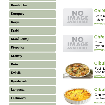
Kombucha
Chlé
Koroptev
Ještě m
máslem.
Korýši
www.cho
Krabi
Chře
Krabí koktejl
Chřest 
symboli
Křepelka
www.cho
Krokety
Cibu
Kuře
Posilni
nebo b
Květák
www.cho
Kyselé zelí
Cibu
Langusta
Cibulov
Lasturovci
quiche)
www.cho