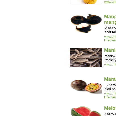
www.ch
Mang
mang
V běžné
znát t
www.cho
Přečten
Mani
Maniok,
tropick
www.cho
Mara
Známá p
plod po
www.cho
Přečten
Melo
Každý m