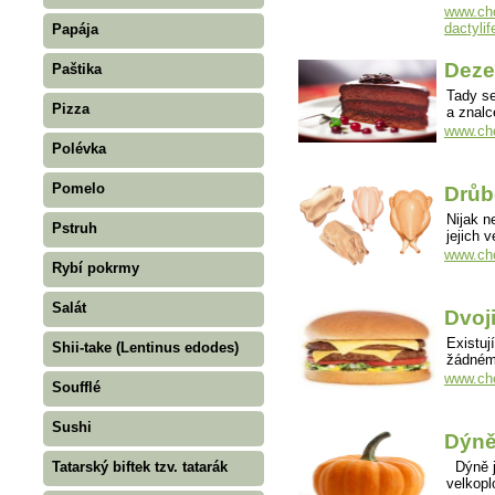
www.cho
dactylif
Papája
Deze
Paštika
Tady se
Pizza
a znal
www.cho
Polévka
Pomelo
Drůb
Nijak n
Pstruh
jejich 
www.cho
Rybí pokrmy
Salát
Dvoj
Existuj
Shii-take (Lentinus edodes)
žádném
www.cho
Soufflé
Sushi
Dýn
Tatarský biftek tzv. tatarák
Dýně je
velkopl