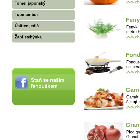
www.cho
Tomel japonský
Topinambur
Feny
Ústřice jedlá
Fenykl 
metru R
Žabí stehýnka
www.cho
Fon
Fondue 
neliber
www.cho
Garn
Garnáti
čekají 
www.cho
Gran
Plod gr
Granát