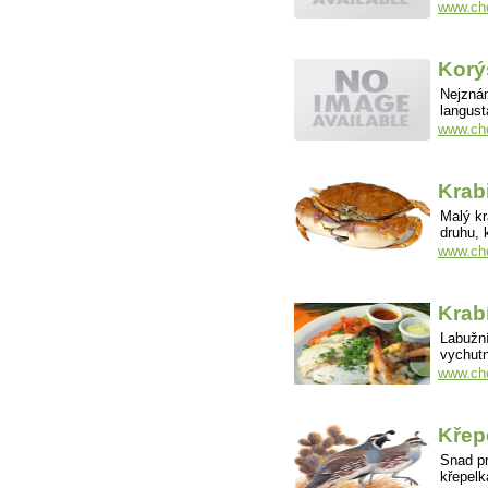
www.cho
Korý
Nejznám
langust
www.cho
Krab
Malý kr
druhu, 
www.cho
Krabí
Labužní
vychutn
www.cho
Křep
Snad pr
křepelk