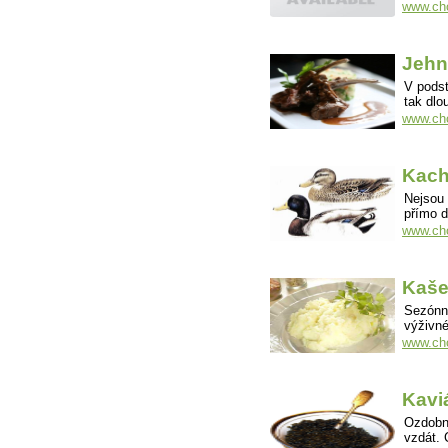
www.cho
Jehn
V podst
tak dlo
www.cho
Kac
Nejsou 
přímo d
www.ch
Kaš
Sezónní
výživné
www.cho
Kavi
Ozdobný
vzdát. 