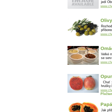
jedí Ob
www.cho
Oliv
Rozhodu
příbore
www.cho
Omá
Velké m
se serv
www.ch
Opun
Chuť : 
hrušky
www.cho
Přečten
Papá
Jak při