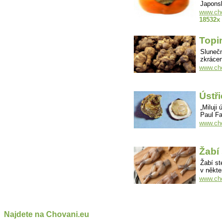
Japonsk
www.cho
18532x
Topi
Slunečn
zkráce
www.cho
Ústři
„Miluji
Paul F
www.cho
Žabí
Žabí st
v někt
www.cho
Najdete na Chovani.eu