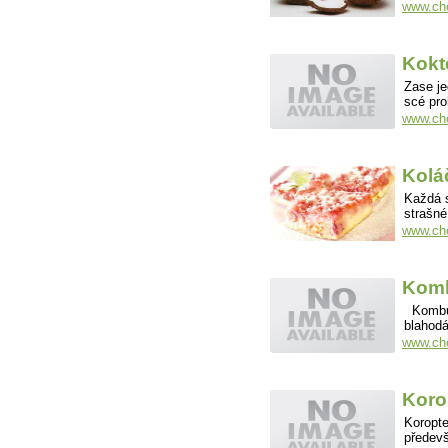
www.cho
Kokt
Zase je
scé pro
www.cho
Kolá
Každá s
strašné
www.cho
Kom
Kombuch
blahodá
www.ch
Koro
Koropte
předev