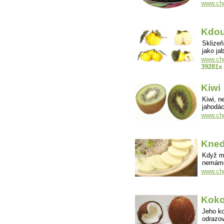
www.cho
Kdou
Sklizeň
jako ja
www.cho
39281x
Kiwi
Kiwi, n
jahodá
www.cho
Kned
Když ml
nemáme
www.cho
Koko
Jeho ko
odrazov