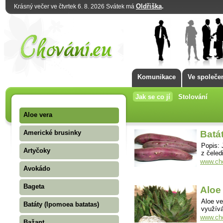
Oldřiška
.
Krásný večer ve čtvrtek 6. 8. 2026 Svátek má
Komunikace
Ve společe
Jak se co jí
Stolování
Aloe vera
Americké brusinky
Batá
Popis: 
Artyčoky
z čeled
www.cho
Avokádo
Bageta
Aloe
Aloe ve
Batáty (Ipomoea batatas)
využívá
www.cho
Bažant