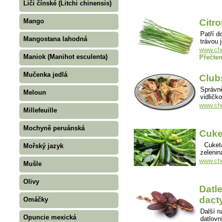
Liči čínské (Litchi chinensis)
Mango
Citr
Patří d
Mangostana lahodná
trávou 
www.cho
Maniok (Manihot esculenta)
Přečten
Mučenka jedlá
Club
Správně
Meloun
vidlič
www.cho
Millefeuille
Mochyně peruánská
Cuke
Cuketa,
Mořský jazyk
zelenin
www.cho
Mušle
Olivy
Datl
dacty
Omáčky
Další n
Opuncie mexická
datlovn