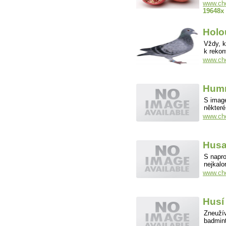
www.cho
19648x
Holo
Vždy, k
k rekon
www.cho
Hum
S image
některé
www.ch
Hus
S napro
nejkalo
www.cho
Husí 
Zneužív
badmint