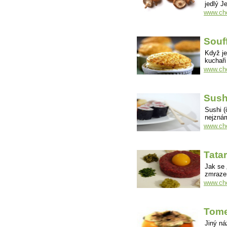
jedlý 
www.cho
Souf
Když j
kuchaři
www.cho
Sushi
Sushi (
nejznám
www.cho
Tatar
Jak se 
zmraze
www.cho
Tome
Jiný ná