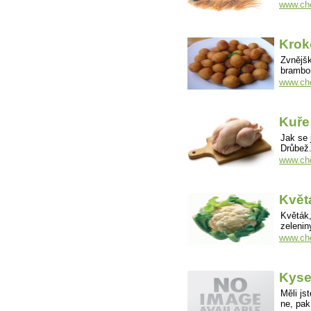
www.cho
Krok
Zvnějšk
brambor
www.cho
Kuře
Jak se 
Drůbež
www.cho
Květ
Květák,
zeleni
www.cho
Kysel
Měli js
ne, pak