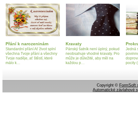
Přání k narozeninám
Kravaty
Prokr
Standardní přání Ať život splní
Pánský šatník není úplný, pokud
Jedná 
všechna Tvoje přání a všechny
neobsahuje vhodné kravaty. Pro
povinno
Tvoje naděje, ať štěstí, které
může je důležité, aby měl na
doprov
málo k…
každou p…
pocity
Copyright ©
FormSoft s
Automatické závlahové 