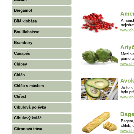
Bergamot
Amer
Americk
Bílá klobása
nejzdr
www.cho
Bouillabaisse
Brambory
Arty
Canapés
Mezi ve
pomeran
www.cho
Chipsy
Chléb
Avo
Chléb s máslem
Je to k
bylo p
Chřest
www.ch
Cibulová polévka
Bage
Cibulový koláč
Bageta,
chléb, 
Citronová tráva
www.cho