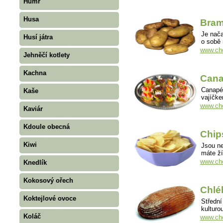
Humr
Husa
Bram
Je nač
Husí játra
o sobě 
www.cho
Jehněčí kotlety
Kachna
Can
Canapé 
Kaše
vajíčke
www.ch
Kaviár
Kdoule obecná
Chip
Kiwi
Jsou ne
máte ž
www.cho
Knedlík
Kokosový ořech
Chlé
Koktejlové ovoce
Střední
kulturo
Koláč
www.cho