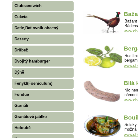
Clubsandwich
Baža
Cuketa
Bažant 
Bádensk
Datle,Datlovník obecný
www.cho
Dezerty
Berg
Drůbež
Rostlin
bergamo
Dvojitý hamburger
www.cho
Dýně
Bílá
Fenykl(Foeniculum)
Nic nen
Fondue
národní
www.cho
Garnáti
Granátové jablko
Boui
Selsky 
Holoubě
možná n
www.cho