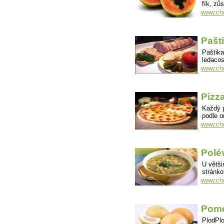
fík, zů
www.cho
Pašt
Paštika
ledacos
www.cho
Pizz
Každý p
podle o
www.cho
Polé
U větši
stránko
www.cho
Pom
PlodPlo