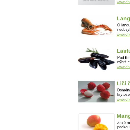
www.cho
Lang
O langu
neobvyk
www.cho
Last
Pod tí
nýbrž 
www.cho
Liči 
Doména:
krytos
www.cho
Man
Zralé m
peckou