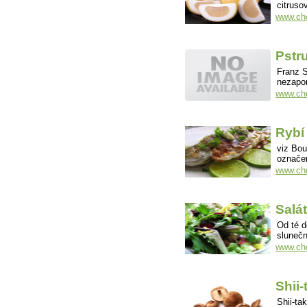
citruso
www.ch
Pstr
Franz S
nezapo
www.cho
Rybí
viz Bou
označen
www.cho
Salát
Od té d
slunečn
www.cho
Shii
Shii-ta