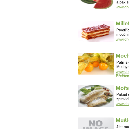
a pak s
www.ch
Mille
Prvotříd
moučník
www.cho
Moch
Patří s
Mochyně
www.cho
Přečten
Mořs
Pokud s
zpravid
www.cho
Mušl
Jíst mu