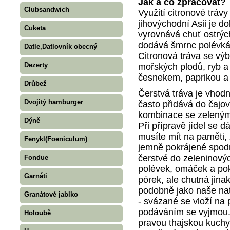
Jak a co zpracovat?
Clubsandwich
Využití citronové trávy
jihovýchodní Asii je d
Cuketa
vyrovnává chuť ostrých
dodává šmrnc polévk
Datle,Datlovník obecný
Citronová tráva se výb
Dezerty
mořských plodů, ryb a
česnekem, paprikou a
Drůbež
Čerstvá tráva je vhod
Dvojitý hamburger
často přidává do čajo
kombinace se zeleným
Dýně
Při přípravě jídel se dá
musíte mít na paměti, ž
Fenykl(Foeniculum)
jemně pokrájené spodní
čerstvé do zeleninový
Fondue
polévek, omáček a po
Garnáti
pórek, ale chutná jinak
podobně jako naše nať
Granátové jablko
- svázané se vloží na
podáváním se vyjmou. B
Holoubě
pravou thajskou kuchyn