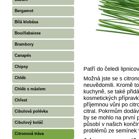
Bergamot
Bílá klobása
Bouillabaisse
Brambory
Canapés
Chipsy
Patří do čeledi lipnic
Možná jste se s citrono
Chléb
neuvědomili. Kromě toh
Chléb s máslem
kuchyně, se také přidá
kosmetických přípravk
Chřest
příjemnou vůni po citr
citral. Pokrmům dodává
Cibulová polévka
by se mohlo na první p
Cibulový koláč
působí v našich končin
problémů ze semínek 
Citronová tráva