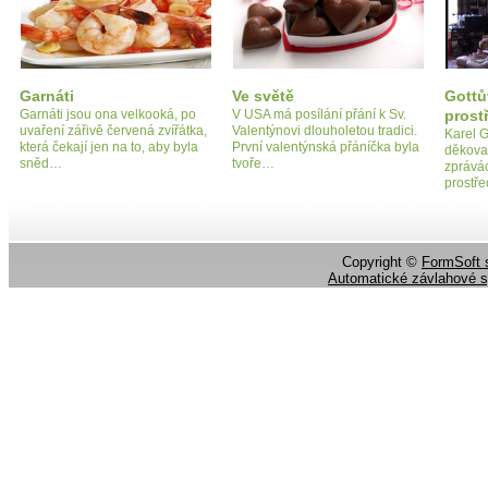
Garnáti
Ve světě
Gottů
Garnáti jsou ona velkooká, po
V USA má posílání přání k Sv.
prost
uvaření zářivě červená zvířátka,
Valentýnovi dlouholetou tradici.
Karel G
která čekají jen na to, aby byla
První valentýnská přáníčka byla
děkova
sněd…
tvoře…
zprává
prostř
Copyright ©
FormSoft s
Automatické závlahové 