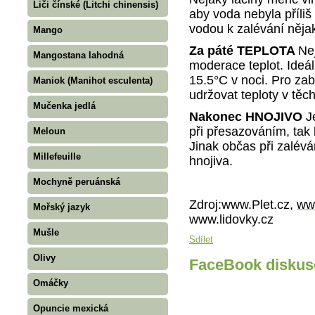
Liči čínské (Litchi chinensis)
aby voda nebyla příliš
vodou k zalévání nějak
Mango
Za páté TEPLOTA
Nej
Mangostana lahodná
moderace teplot. Ideá
15.5°C v noci. Pro za
Maniok (Manihot esculenta)
udržovat teploty v těc
Mučenka jedlá
Nakonec HNOJIVO
J
při přesazováním, tak 
Meloun
Jinak občas při zalévá
Millefeuille
hnojiva.
Mochyně peruánská
Zdroj:www.Plet.cz,
ww
Mořský jazyk
www.lidovky.cz
Mušle
Sdílet
Olivy
FaceBook diskus
Omáčky
Opuncie mexická