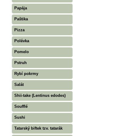
Papája
Paštika
Pizza
Polévka
Pomelo
Pstruh
Rybí pokrmy
Salát
Shii-take (Lentinus edodes)
Soufflé
Sushi
Tatarský biftek tzv. tatarák