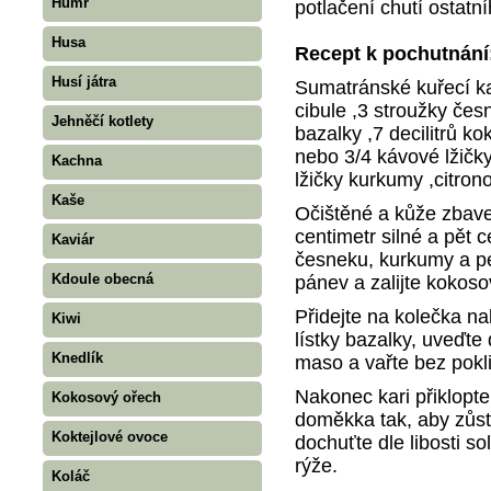
Humr
potlačení chutí ostatní
Husa
Recept k pochutnání
Husí játra
Sumatránské kuřecí kar
cibule ,3 stroužky česn
Jehněčí kotlety
bazalky ,7 decilitrů k
nebo 3/4 kávové lžičk
Kachna
lžičky kurkumy ,citron
Kaše
Očištěné a kůže zbave
centimetr silné a pět 
Kaviár
česneku, kurkumy a pe
Kdoule obecná
pánev a zalijte koko
Přidejte na kolečka n
Kiwi
lístky bazalky, uveďte
Knedlík
maso a vařte bez pok
Nakonec kari přiklopt
Kokosový ořech
doměkka tak, aby zůs
Koktejlové ovoce
dochuťte dle libosti s
rýže.
Koláč