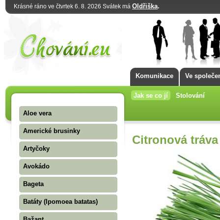
Oldřiška
.
Krásné ráno ve čtvrtek 6. 8. 2026 Svátek má
Komunikace
Ve společe
Jak se co jí
Stolování
Aloe vera
Americké brusinky
Citronová tráv
Artyčoky
Avokádo
Bageta
Batáty (Ipomoea batatas)
Bažant