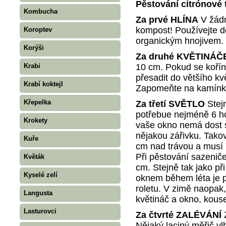
Pěstování citrónové 
Kombucha
Za prvé HLÍNA
V žádn
kompost! Používejte d
Koroptev
organickým hnojivem.
Korýši
Za druhé KVĚTINÁ
10 cm. Pokud se kořínk
Krabi
přesadit do většího kvě
Krabí koktejl
Zapomeňte na kamínky 
Křepelka
Za třetí SVĚTLO
Stej
potřebue nejméně 6 ho
Krokety
vaše okno nemá dost s
nějakou zářivku. Tako
Kuře
cm nad trávou a musí 
Při pěstování sazeniče
Květák
cm. Stejně tak jako p
Kyselé zelí
oknem během léta je p
roletu. V zimě naopak
Langusta
květináč a okno, kousek
Lasturovci
Za čtvrté ZALÉVÁNÍ
Nějaký laciný měřič vlh