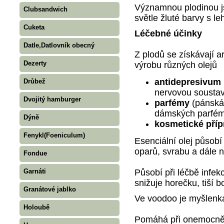
Významnou plodinou jso
Clubsandwich
světle žluté barvy s l
Cuketa
Léčebné účinky
Datle,Datlovník obecný
Z plodů se získávají ar
Dezerty
výrobu různých olejů
antidepresivum
Drůbež
nervovou sousta
Dvojitý hamburger
parfémy
(pánská 
dámských parfé
Dýně
kosmetické příp
Fenykl(Foeniculum)
Esenciální olej působí
oparů, svrabu a dále 
Fondue
Garnáti
Působí při léčbě infek
snižuje horečku, tiší bo
Granátové jablko
Ve voodoo je myšlenka
Holoubě
Pomáhá při onemocnění