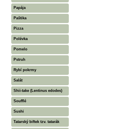
Papája
Paštika
Pizza
Polévka
Pomelo
Pstruh
Rybí pokrmy
Salát
Shii-take (Lentinus edodes)
Soufflé
Sushi
Tatarský biftek tzv. tatarák