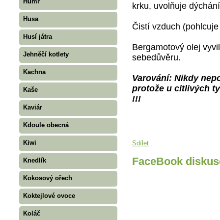
Humr
krku, uvolňuje dýchání
Husa
Čistí vzduch (pohlcuje
Husí játra
Bergamotový olej vyvil
Jehněčí kotlety
sebedůvěru.
Kachna
Varování: Nikdy nepou
protože u citlivých 
Kaše
!!!
Kaviár
Kdoule obecná
Kiwi
Sdílet
FaceBook diskus
Knedlík
Kokosový ořech
Koktejlové ovoce
Koláč