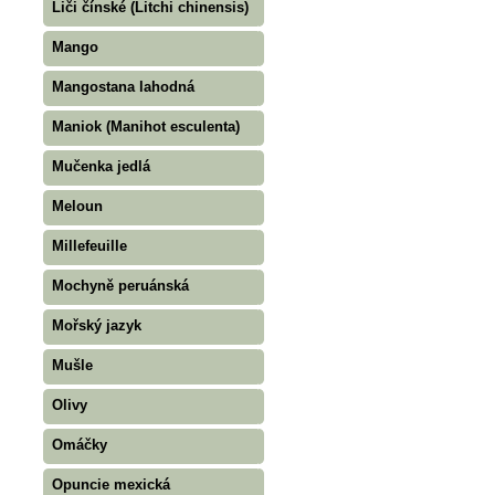
Liči čínské (Litchi chinensis)
Mango
Mangostana lahodná
Maniok (Manihot esculenta)
Mučenka jedlá
Meloun
Millefeuille
Mochyně peruánská
Mořský jazyk
Mušle
Olivy
Omáčky
Opuncie mexická