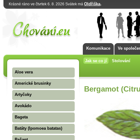
Oldřiška
.
Krásné ráno ve čtvrtek 6. 8. 2026 Svátek má
Komunikace
Ve společe
Jak se co jí
Stolování
Aloe vera
Americké brusinky
Bergamot (Citr
Artyčoky
Avokádo
Bageta
Batáty (Ipomoea batatas)
Bažant