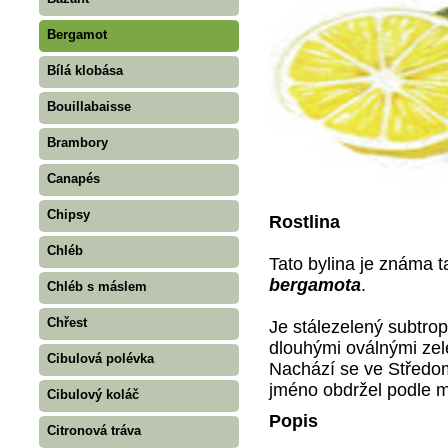
Bergamot
Bílá klobása
Bouillabaisse
Brambory
Canapés
Chipsy
Rostlina
Chléb
Tato bylina je známa 
bergamota
.
Chléb s máslem
Chřest
Je stálezelený subtrop
dlouhými oválnými zele
Cibulová polévka
Nachází se ve Středom
jméno obdržel podle mě
Cibulový koláč
Popis
Citronová tráva