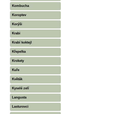
Kombucha
Koroptev
Korýši
Krabi
Krabí koktejl
Křepelka
Krokety
Kuře
Květák
Kyselé zelí
Langusta
Lasturovci