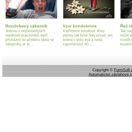
Rozzlobený zákazník
Vzor kondolence
Řeč t
Jednou z nejžádanějších
•Upřímnou soustrast. •Dny
Tak nap
vlastností pracovníků, kteří
plynou jak tiché řeky proud, jen
může b
přicházejí do přímého styku se
bolest v srdci trvá a nedá
rozdíln
zákazníky, je sc…
zapomenout. •O…
koutec
Copyright ©
FormSoft s
Automatické závlahové 