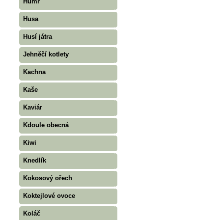
Humr
Husa
Husí játra
Jehněčí kotlety
Kachna
Kaše
Kaviár
Kdoule obecná
Kiwi
Knedlík
Kokosový ořech
Koktejlové ovoce
Koláč