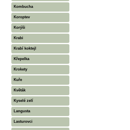
Kombucha
Koroptev
Korýši
Krabi
Krabí koktejl
Křepelka
Krokety
Kuře
Květák
Kyselé zelí
Langusta
Lasturovci