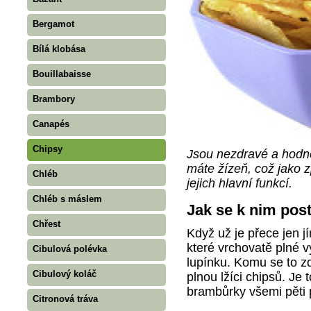
Bergamot
Bílá klobása
Bouillabaisse
Brambory
Canapés
Chipsy
Jsou nezdravé a hodně
máte žízeň, což jako 
Chléb
jejich hlavní funkcí.
Chléb s máslem
Jak se k nim post
Chřest
Když už je přece jen j
které vrchovatě plné 
Cibulová polévka
lupínku. Komu se to zd
Cibulový koláč
plnou lžíci chipsů. Je 
brambůrky všemi pěti p
Citronová tráva