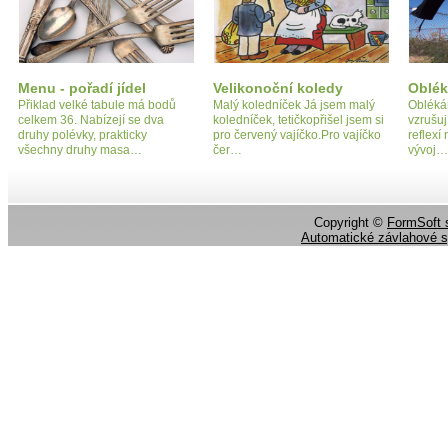
Menu - pořadí jídel
Velikonoční koledy
Oblék
Přiklad velké tabule má bodů
Malý koledníček Já jsem malý
Oblékán
celkem 36. Nabízejí se dva
koledníček, tetičkopřišel jsem si
vzrušuj
druhy polévky, prakticky
pro červený vajíčko.Pro vajíčko
reflex
všechny druhy masa…
čer…
vývoj…
Copyright ©
FormSoft s
Automatické závlahové 