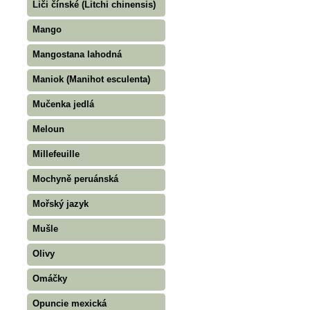
Liči čínské (Litchi chinensis)
Mango
Mangostana lahodná
Maniok (Manihot esculenta)
Mučenka jedlá
Meloun
Millefeuille
Mochyně peruánská
Mořský jazyk
Mušle
Olivy
Omáčky
Opuncie mexická