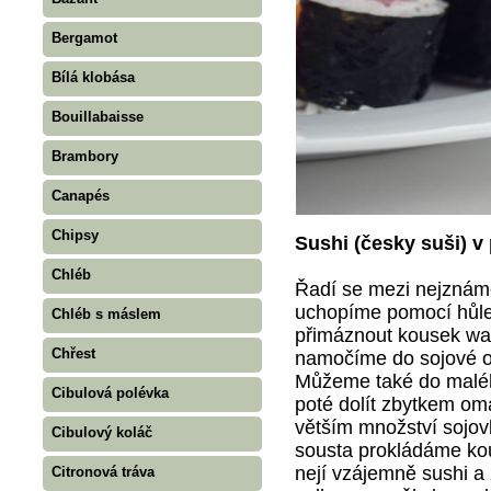
Bergamot
Bílá klobása
Bouillabaisse
Brambory
Canapés
Chipsy
Sushi (česky suši) v
Chléb
Řadí se mezi nejznámě
uchopíme pomocí hůle
Chléb s máslem
přimáznout kousek was
Chřest
namočíme do sojové o
Můžeme také do maléh
Cibulová polévka
poté dolít zbytkem o
větším množství sojovk
Cibulový koláč
sousta prokládáme kou
nejí vzájemně sushi a
Citronová tráva