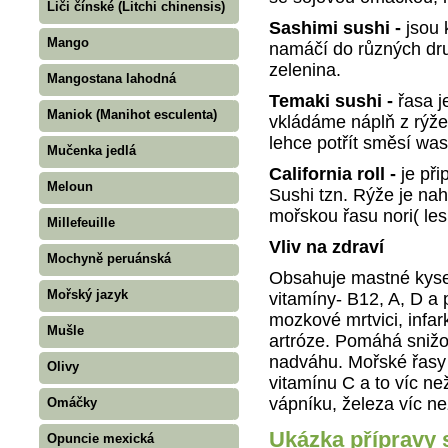
Liči čínské (Litchi chinensis)
Sashimi sushi -
jsou 
Mango
namáčí do různých dr
zelenina.
Mangostana lahodná
Temaki sushi -
řasa j
Maniok (Manihot esculenta)
vkládáme náplň z rýže
lehce potřít směsí was
Mučenka jedlá
California roll -
je př
Meloun
Sushi tzn. Rýže je na
mořskou řasu nori( les
Millefeuille
Vliv na zdraví
Mochyně peruánská
Obsahuje mastné kyseli
Mořský jazyk
vitamíny- B12, A, D a 
mozkové mrtvici, infa
Mušle
artróze. Pomáhá snižov
nadváhu. Mořské řasy
Olivy
vitamínu C a to víc n
vápníku, železa víc n
Omáčky
Ukázka přípravy 
Opuncie mexická