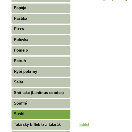
Papája
Paštika
Pizza
Polévka
Pomelo
Pstruh
Rybí pokrmy
Salát
Shii-take (Lentinus edodes)
Soufflé
Sushi
Sdílet
Tatarský biftek tzv. tatarák