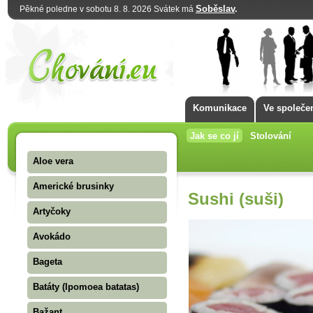
Soběslav
.
Pěkné poledne v sobotu 8. 8. 2026 Svátek má
Komunikace
Ve společe
Jak se co jí
Stolování
Aloe vera
Americké brusinky
Sushi (suši)
Artyčoky
Avokádo
Bageta
Batáty (Ipomoea batatas)
Bažant