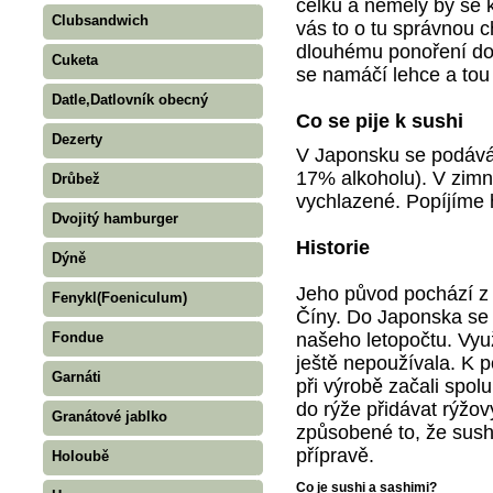
celku a neměly by se 
Clubsandwich
vás to o tu správnou 
dlouhému ponoření do
Cuketa
se namáčí lehce a tou
Datle,Datlovník obecný
Co se pije k sushi
Dezerty
V Japonsku se podává 
17% alkoholu). V zimn
Drůbež
vychlazené. Popíjíme 
Dvojitý hamburger
Historie
Dýně
Jeho původ pochází z j
Fenykl(Foeniculum)
Číny. Do Japonska se s
našeho letopočtu. Vyu
Fondue
ještě nepoužívala. K p
Garnáti
při výrobě začali spolu
do rýže přidávat rýžový
Granátové jablko
způsobené to, že sush
přípravě.
Holoubě
Co je sushi a sashimi?