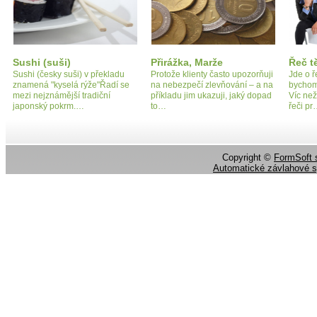
Sushi (suši)
Přirážka, Marže
Řeč t
Sushi (česky suši) v překladu
Protože klienty často upozorňuji
Jde o ř
znamená "kyselá rýže"Řadí se
na nebezpečí zlevňování – a na
bychom 
mezi nejznámější tradiční
příkladu jim ukazuji, jaký dopad
Víc ne
japonský pokrm.…
to…
řeči p
Copyright ©
FormSoft s
Automatické závlahové 