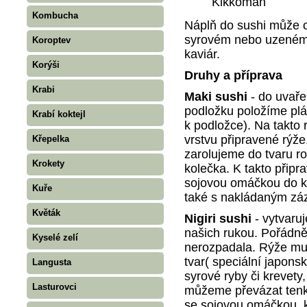
Kikkoman
Kombucha
Náplň do sushi může o
syrovém nebo uzeném s
Koroptev
kaviár.
Korýši
Druhy a příprava
Krabi
Maki sushi
- do uvaře
podložku položíme plá
Krabí koktejl
k podložce). Na takto
vrstvu připravené rýže
Křepelka
zarolujeme do tvaru ro
Krokety
kolečka. K takto při
sojovou omáčkou do 
Kuře
také s nakládaným zá
Květák
Nigiri sushi
- vytvaru
našich rukou. Pořádn
Kyselé zelí
nerozpadala. Rýže mus
tvar( speciální japon
Langusta
syrové ryby či krevety
Lasturovci
můžeme převázat ten
se sojovou omáčkou, 