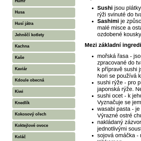
Humr
Sushi
jsou plátk
Husa
rýži svinuté do t
Sashimi
je způs
Husí játra
malé misce a ost
ozdobené kousky 
Jehněčí kotlety
Mezi základní ingredi
Kachna
mořská řasa - js
Kaše
zpracované do tv
k přípravě sushi 
Kaviár
Nori se používá k
Kdoule obecná
sushi rýže - pro 
japonská rýže. Ne
Kiwi
sushi ocet - k je
Vyznačuje se jem
Knedlík
wasabi pasta - j
Kokosový ořech
Výrazné ostré chu
nakládaný zázvor 
Koktejlové ovoce
jednotlivými sous
sojová omáčka - 
Koláč