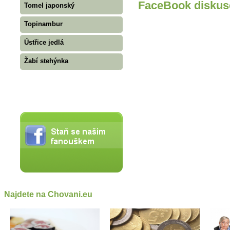
FaceBook diskus
Tomel japonský
Topinambur
Ústřice jedlá
Žabí stehýnka
Najdete na Chovani.eu