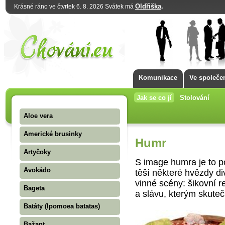
Oldřiška
.
Krásné ráno ve čtvrtek 6. 8. 2026 Svátek má
Komunikace
Ve společe
Jak se co jí
Stolování
Aloe vera
Americké brusinky
Humr
Artyčoky
S image humra je to p
Avokádo
těší některé hvězdy d
vinné scény: šikovní r
Bageta
a slávu, kterým skute
Batáty (Ipomoea batatas)
Bažant