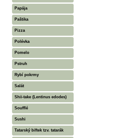
Papája
Paštika
Pizza
Polévka
Pomelo
Pstruh
Rybí pokrmy
Salát
Shii-take (Lentinus edodes)
Soufflé
Sushi
Tatarský biftek tzv. tatarák