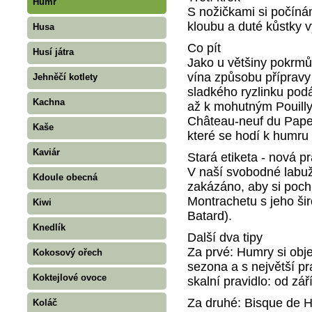
Humr
S nožičkami si počín
kloubu a duté kůstky 
Husa
Co pít
Husí játra
Jako u většiny pokrmů
vína způsobu přípravy
Jehněčí kotlety
sladkého ryzlinku po
Kachna
až k mohutným Pouilly
Château-neuf du Pape 
Kaše
které se hodí k humr
Kaviár
Stará etiketa - nová p
V naší svobodné labuž
Kdoule obecná
zakázáno, aby si poch
Montrachetu s jeho š
Kiwi
Batard).
Knedlík
Další dva tipy
Za prvé: Humry si obje
Kokosový ořech
sezona a s největší p
Koktejlové ovoce
skalní pravidlo: od zá
Za druhé: Bisque de 
Koláč