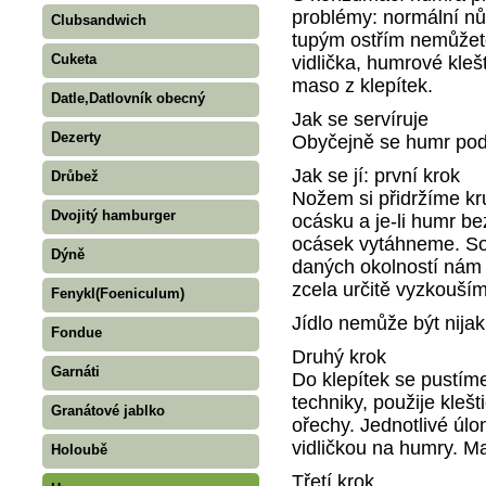
problémy: normální nů
Clubsandwich
tupým ostřím nemůžet
Cuketa
vidlička, humrové kleš
maso z klepítek.
Datle,Datlovník obecný
Jak se servíruje
Dezerty
Obyčejně se humr podá
Jak se jí: první krok
Drůbež
Nožem si přidržíme kr
Dvojitý hamburger
ocásku a je-li humr be
ocásek vytáhneme. Sou
Dýně
daných okolností nám
zcela určitě vyzkouší
Fenykl(Foeniculum)
Jídlo nemůže být nijak
Fondue
Druhý krok
Garnáti
Do klepítek se pustí
techniky, použije klešt
Granátové jablko
ořechy. Jednotlivé úl
vidličkou na humry. Ma
Holoubě
Třetí krok