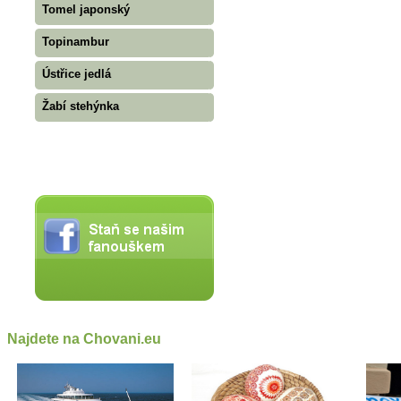
Tomel japonský
Topinambur
Ústřice jedlá
Žabí stehýnka
Najdete na Chovani.eu