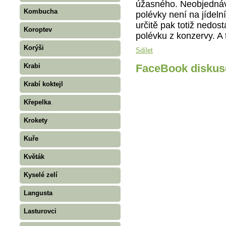
úžasného. Neobjednáve
Kombucha
polévky není na jídelní
určitě pak totiž nedos
Koroptev
polévku z konzervy. A 
Korýši
Sdílet
Krabi
FaceBook diskus
Krabí koktejl
Křepelka
Krokety
Kuře
Květák
Kyselé zelí
Langusta
Lasturovci