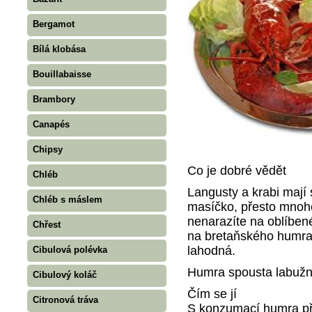
Bergamot
Bílá klobása
Bouillabaisse
Brambory
Canapés
Chipsy
Co je dobré vědět
Chléb
Langusty a krabi mají 
Chléb s máslem
masíčko, přesto mnoh
nenarazíte na oblíben
Chřest
na bretaňského humra,
lahodná.
Cibulová polévka
Humra spousta labužn
Cibulový koláč
Čím se jí
Citronová tráva
S konzumací humra př