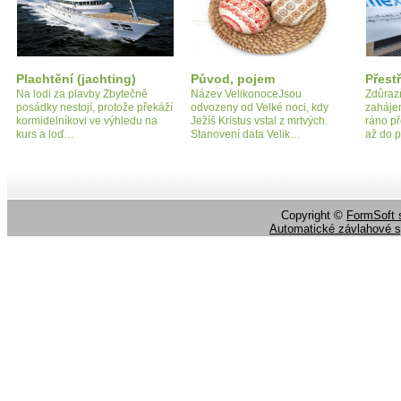
Plachtění (jachting)
Původ, pojem
Přest
Na lodi za plavby Zbytečně
Název VelikonoceJsou
Zdůrazň
posádky nestojí, protože překáží
odvozeny od Velké noci, kdy
zahájen
kormidelníkovi ve výhledu na
Ježíš Kristus vstal z mrtvých.
ráno př
kurs a loď…
Stanovení data Velik…
až do p
Copyright ©
FormSoft s
Automatické závlahové 