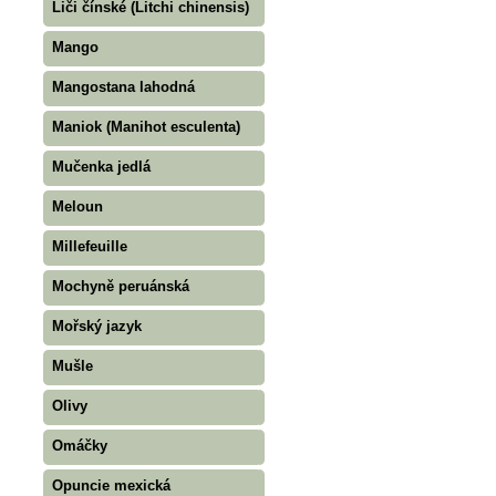
Liči čínské (Litchi chinensis)
Mango
Mangostana lahodná
Maniok (Manihot esculenta)
Mučenka jedlá
Meloun
Millefeuille
Mochyně peruánská
Mořský jazyk
Mušle
Olivy
Omáčky
Opuncie mexická