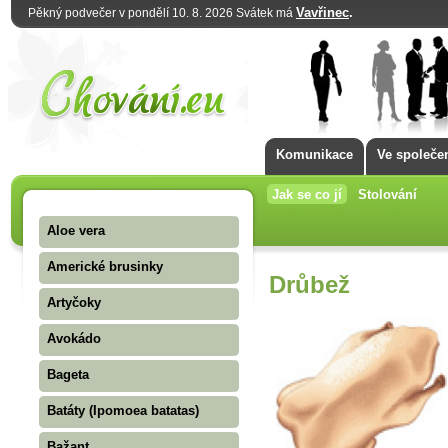
Vavřinec
.
Pěkný podvečer v pondělí 10. 8. 2026 Svátek má
Komunikace
Ve společe
Jak se co jí
Stolování
Aloe vera
Americké brusinky
Drůbež
Artyčoky
Avokádo
Bageta
Batáty (Ipomoea batatas)
Bažant