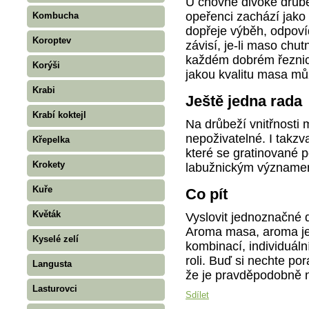
U chovné divoké drůbe
opeřenci zachází jako
Kombucha
dopřeje výběh, odpoví
Koroptev
závisí, je-li maso chut
každém dobrém řeznic
Korýši
jakou kvalitu masa mů
Krabi
Ještě jedna rada
Krabí koktejl
Na drůbeží vnitřnosti
nepoživatelné. I takzva
Křepelka
které se gratinované 
Krokety
labužnickým významem
Kuře
Co pít
Květák
Vyslovit jednoznačné d
Aroma masa, aroma je
Kyselé zelí
kombinací, individuáln
roli. Buď si nechte por
Langusta
že je pravděpodobně n
Lasturovci
Sdílet