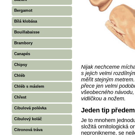
Bergamot
Bílá klobása
Bouillabaisse
Brambory
Canapés
Chipsy
Nijak nechceme mícha
s jejich velmi rozdíln
Chléb
měřit stejným metrem. J
přece jen velmi podobn
Chléb s máslem
všeobecného návodu, j
Chřest
vidličkou a nožem.
Cibulová polévka
Jeden tip předem
Cibulový koláč
Je to mnohem jednodu
složitá ornitologická 
Citronová tráva
nepronikneme, se nej