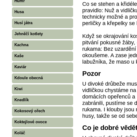
Humr
Co se stehen a křidél
pravidlo: Nuž a vidlič
Husa
technicky možné a pro 
perličky a křepelky s
Husí játra
Jehněčí kotlety
Když se okrajování ko
pitvání pokusné žáby, 
Kachna
rukama: Bez uzardění p
okoušeme. A zase jed
Kaše
labužníka, že maso u k
Kaviár
Pozor
Kdoule obecná
U divoké drůbeže mus
Kiwi
vidličkou chystáme na k
domácích opeřenců a 
Knedlík
zabránili, pustíme se 
rukama. I klouby jsou 
Kokosový ořech
husy, takže se od seb
Koktejlové ovoce
Co je dobré vědě
Koláč