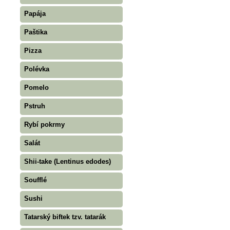
Papája
Paštika
Pizza
Polévka
Pomelo
Pstruh
Rybí pokrmy
Salát
Shii-take (Lentinus edodes)
Soufflé
Sushi
Tatarský biftek tzv. tatarák