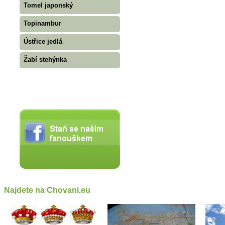
Tomel japonský
Topinambur
Ústřice jedlá
Žabí stehýnka
Najdete na Chovani.eu