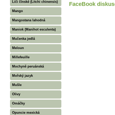
Liči čínské (Litchi chinensis)
FaceBook diskus
Mango
Mangostana lahodná
Maniok (Manihot esculenta)
Mučenka jedlá
Meloun
Millefeuille
Mochyně peruánská
Mořský jazyk
Mušle
Olivy
Omáčky
Opuncie mexická