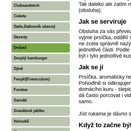
Tak daleko ale zatím n
Clubsandwich
(obsluha).
Cuketa
Jak se servíruje
Datle,Datlovník obecný
Obsluha za vás převez
vyjme prsíčka, oddělí 
Dezerty
ne zcela správně nazý
Drůbež
jednotlivé části. Podl
být i tyto jednotlivé k
Dvojitý hamburger
Jak se jí
Dýně
Prsíčka, aromaticky n
Fenykl(Foeniculum)
Pohodlně si odkrajuje
domácího kuru - slepic
Fondue
dá často porcovat i vi
Garnáti
samo.
Granátové jablko
Jíst rukama je dávno 
Holoubě
Když to začne být