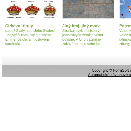
Církevní tituly
Jiný kraj, jiný mrav
Pojem
papež Svatý otec, Jeho Svatost
Zkrátka, zvyklosti jsou v
Valentý
- nejvyšší katolický hierarcha
jednotlivých zemích velmi
Valent
Eminence oficiální oslovení
odlišné. V Chorvatsku je
latins
kardinála…
zakázáno mít u sebe jak…
zdravý,
Copyright ©
FormSoft s
Automatické závlahové 