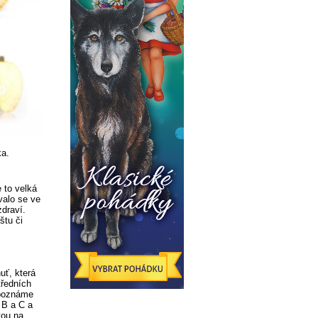
ka.
e to velká
valo se ve
zdraví.
štu či
uť, která
tředních
 poznáme
 B a C a
tou na