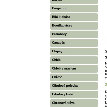
Bergamot
Bílá klobása
Bouillabaisse
Brambory
Canapés
Chipsy
S
S
Chléb
N
š
Chléb s máslem
m
K
Chřest
v
Z
Cibulová polévka
K
Cibulový koláč
s
Č
k
Citronová tráva
m