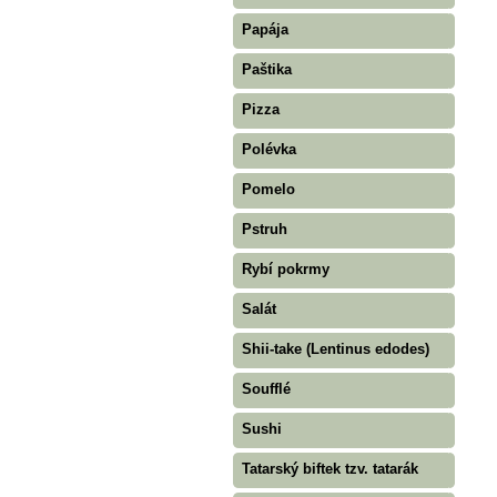
Papája
Paštika
Pizza
Polévka
Pomelo
Pstruh
Rybí pokrmy
Salát
Shii-take (Lentinus edodes)
Soufflé
Sushi
Tatarský biftek tzv. tatarák