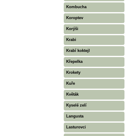
Kombucha
Koroptev
Korýši
Krabi
Krabí koktejl
Křepelka
Krokety
Kuře
Květák
Kyselé zelí
Langusta
Lasturovci