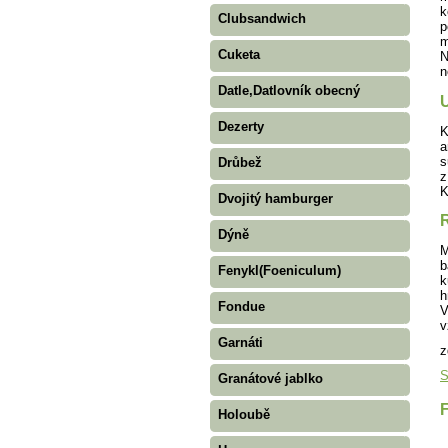
k
Clubsandwich
p
m
Cuketa
N
n
Datle,Datlovník obecný
U
Dezerty
K
a
s
Drůbež
z
K
Dvojitý hamburger
Dýně
M
b
Fenykl(Foeniculum)
k
h
Fondue
V
v
Garnáti
z
S
Granátové jablko
Holoubě