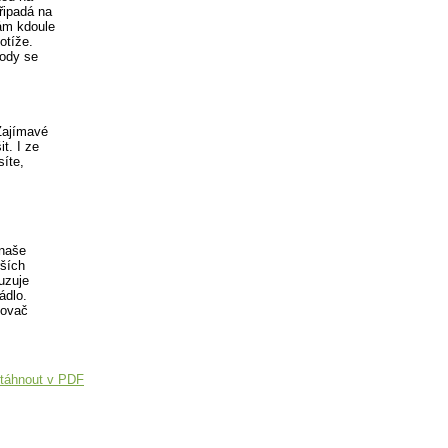
připadá na
ám kdoule
otíže.
lody se
Zajímavé
t. I ze
íte,
 naše
rších
uzuje
ádlo.
žovač
táhnout v PDF