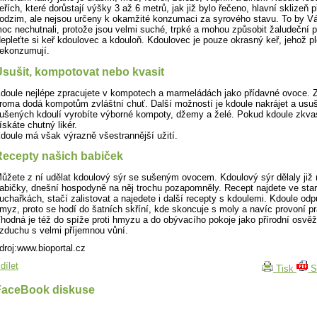
eřích, které dorůstají výšky 3 až 6 metrů, jak již bylo řečeno, hlavní sklizeň 
odzim, ale nejsou určeny k okamžité konzumaci za syrového stavu. To by V
oc nechutnali, protože jsou velmi suché, trpké a mohou způsobit žaludeční p
epleťte si keř kdoulovec a kdouloň. Kdoulovec je pouze okrasný keř, jehož p
ekonzumují.
sušit, kompotovat nebo kvasit
doule nejlépe zpracujete v kompotech a marmeládách jako přídavné ovoce. 
roma dodá kompotům zvláštní chuť. Další možností je kdoule nakrájet a usuši
ušených kdoulí vyrobíte výborné kompoty, džemy a želé. Pokud kdoule zkvas
ískáte chutný likér.
doule má však výrazně všestrannější užití.
Recepty našich babiček
ůžete z ní udělat kdoulový sýr se sušeným ovocem. Kdoulový sýr dělaly již
abičky, dnešní hospodyně na něj trochu pozapomněly. Recept najdete ve sta
uchařkách, stačí zalistovat a najedete i další recepty s kdoulemi. Kdoule odp
myz, proto se hodí do šatních skříní, kde skoncuje s moly a navíc provoní pr
hodná je též do spíže proti hmyzu a do obývacího pokoje jako přírodní osvě
zduchu s velmi příjemnou vůní.
droj:www.bioportal.cz
dílet
Tisk
S
FaceBook diskuse