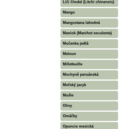
Liči čínské (Litchi chinensis)
Mango
Mangostana lahodná
Maniok (Manihot esculenta)
Mučenka jedlá
Meloun
Millefeuille
Mochyně peruánská
Mořský jazyk
Mušle
Olivy
Omáčky
Opuncie mexická