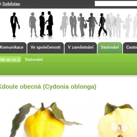
Soběslav
.
má
Komunikace
Ve společenosti
V zaměstnání
Stolování
Cesto
Jak se co jí
Stolování
Kdoule obecná (Cydonia oblonga)