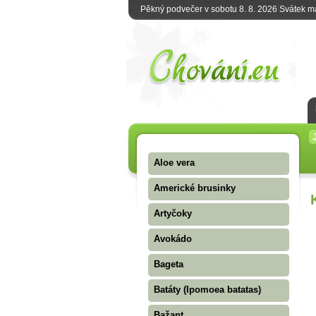
Pěkný podvečer v sobotu 8. 8. 2026 Svátek 
Aloe vera
Americké brusinky
Artyčoky
Avokádo
Bageta
Batáty (Ipomoea batatas)
Bažant