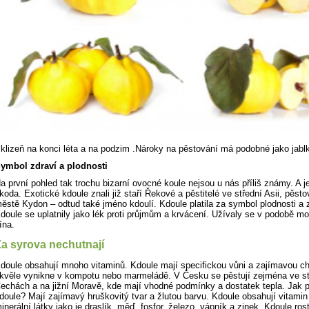
klizeň na konci léta a na podzim .Nároky na pěstování má podobné jako jabl
ymbol zdraví a plodnosti
a první pohled tak trochu bizarní ovocné koule nejsou u nás příliš známy. A j
koda. Exotické kdoule znali již staří Řekové a pěstitelé ve střední Asii, pěsto
ěstě Kydon – odtud také jméno kdoulí. Kdoule platila za symbol plodnosti a 
doule se uplatnily jako lék proti průjmům a krvácení. Užívaly se v podobě mo
ína.
a syrova nechutnají
doule obsahují mnoho vitaminů. Kdoule mají specifickou vůni a zajímavou ch
kvěle vynikne v kompotu nebo marmeládě. V Česku se pěstují zejména ve s
echách a na jižní Moravě, kde mají vhodné podmínky a dostatek tepla. Jak
doule? Mají zajímavý hruškovitý tvar a žlutou barvu. Kdoule obsahují vitamin
inerální látky jako je draslík, měď, fosfor, železo, vápník a zinek. Kdoule ros