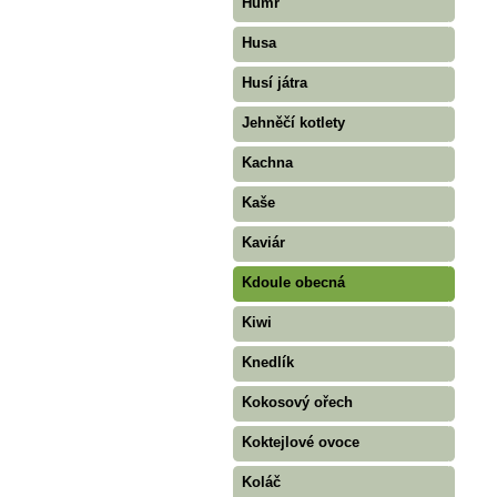
Humr
Husa
Husí játra
Jehněčí kotlety
Kachna
Kaše
Kaviár
Kdoule obecná
Kiwi
Knedlík
Kokosový ořech
Koktejlové ovoce
Koláč