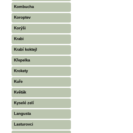
Kombucha
Koroptev
Korýši
Krabi
Krabí koktejl
Křepelka
Krokety
Kuře
Květák
Kyselé zelí
Langusta
Lasturovci