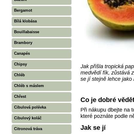
Bergamot
Bílá klobása
Bouillabaisse
Brambory
Canapés
Chipsy
Jak přišla tropická p
medvědí fík, zůstává 
Chléb
se jí stejně lehce jako
Chléb s máslem
Chřest
Co je dobré vědě
Cibulová polévka
Při nákupu dbejte na to
které poznáte podle ně
Cibulový koláč
Jak se jí
Citronová tráva