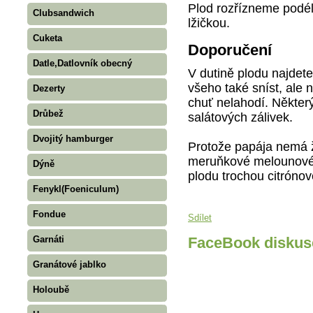
Plod rozřízneme podé
Clubsandwich
lžičkou.
Cuketa
Doporučení
Datle,Datlovník obecný
V dutině plodu najdete
všeho také sníst, ale 
Dezerty
chuť nelahodí. Někter
Drůbež
salátových zálivek.
Dvojitý hamburger
Protože papája nemá 
meruňkové melounové
Dýně
plodu trochou citrónov
Fenykl(Foeniculum)
Fondue
Sdílet
Garnáti
FaceBook diskus
Granátové jablko
Holoubě