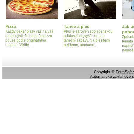
Pizza
Tanec a ples
Jak u
Každý pekař pizzy vás na váš
Ples je zároveň společenskou
poho
dotaz ujistí, že on peče pizzu
událostí i nejvyšší formou
Způsob 
pouze podle originálního
taneční zábavy. Na ples tedy
témata 
receptu. Věříte…
nejdeme, nemáme…
napoví.
naladě
Copyright ©
FormSoft s
Automatické závlahové 