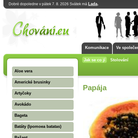
Lada
.
Dobré dopoledne v pátek 7. 8. 2026 Svátek má
Komunikace
Ve společe
Jak se co jí
Stolování
Aloe vera
Americké brusinky
Papája
Artyčoky
Avokádo
Bageta
Batáty (Ipomoea batatas)
Bažant