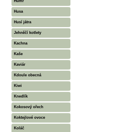
Humr
Husa
Husí játra
Jehněčí kotlety
Kachna
Kaše
Kaviár
Kdoule obecná
Kiwi
Knedlík
Kokosový ořech
Koktejlové ovoce
Koláč