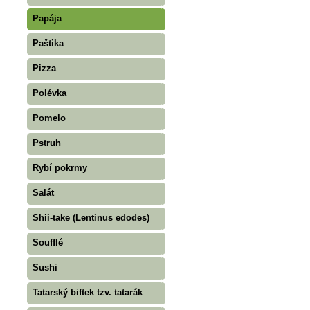
Papája
Paštika
Pizza
Polévka
Pomelo
Pstruh
Rybí pokrmy
Salát
Shii-take (Lentinus edodes)
Soufflé
Sushi
Tatarský biftek tzv. tatarák