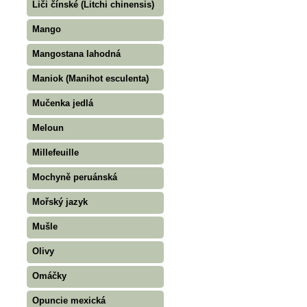
Liči čínské (Litchi chinensis)
Mango
Mangostana lahodná
Maniok (Manihot esculenta)
Mučenka jedlá
Meloun
Millefeuille
Mochyně peruánská
Mořský jazyk
Mušle
Olivy
Omáčky
Opuncie mexická