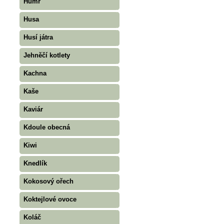
Humr
Husa
Husí játra
Jehněčí kotlety
Kachna
Kaše
Kaviár
Kdoule obecná
Kiwi
Knedlík
Kokosový ořech
Koktejlové ovoce
Koláč