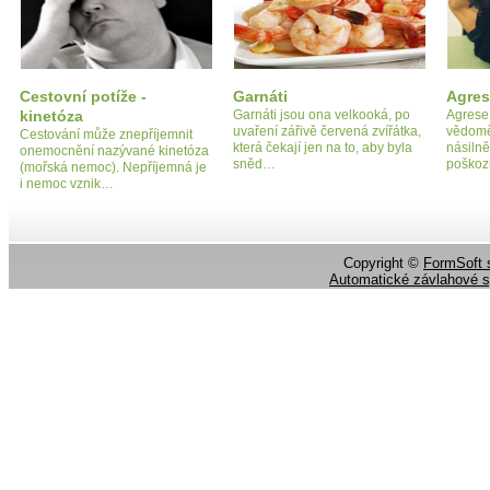
Cestovní potíže -
Garnáti
Agres
kinetóza
Garnáti jsou ona velkooká, po
Agrese 
uvaření zářivě červená zvířátka,
vědomě
Cestování může znepříjemnit
která čekají jen na to, aby byla
násiln
onemocnění nazývané kinetóza
sněd…
poškoz
(mořská nemoc). Nepříjemná je
i nemoc vznik…
Copyright ©
FormSoft s
Automatické závlahové 