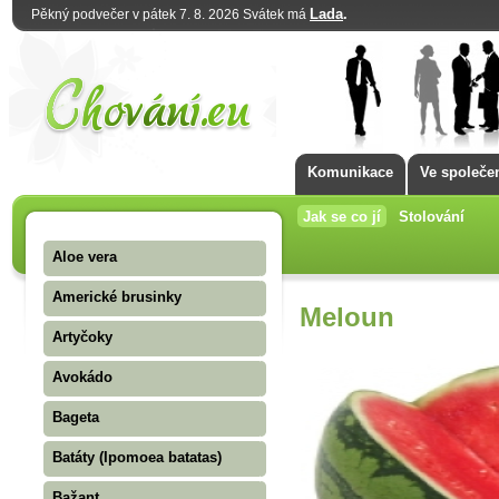
Lada
.
Pěkný podvečer v pátek 7. 8. 2026 Svátek má
Komunikace
Ve společe
Jak se co jí
Stolování
Aloe vera
Americké brusinky
Meloun
Artyčoky
Avokádo
Bageta
Batáty (Ipomoea batatas)
Bažant