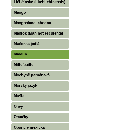
Liči čínské (Litchi chinensis)
Mango
Mangostana lahodná
Maniok (Manihot esculenta)
Mučenka jedlá
Meloun
Millefeuille
Mochyně peruánská
Mořský jazyk
Mušle
Olivy
Omáčky
Opuncie mexická