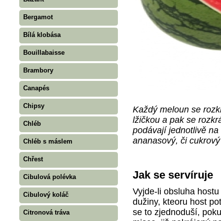
Bergamot
Bílá klobása
Bouillabaisse
Brambory
Canapés
Chipsy
Každý meloun se rozk
lžičkou a pak se rozkrá
Chléb
podávají jednotlivě na
ananasový, či cukrový
Chléb s máslem
Chřest
Jak se servíruje
Cibulová polévka
Vyjde-li obsluha hostu
Cibulový koláč
dužiny, kteoru host po
se to zjednoduší, pok
Citronová tráva