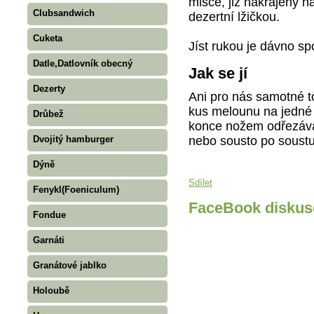
misce, již nakrájený n
Clubsandwich
dezertní lžičkou.
Cuketa
Jíst rukou je dávno sp
Datle,Datlovník obecný
Jak se jí
Dezerty
Ani pro nás samotné 
kus melounu na jedné 
Drůbež
konce nožem odřezává
nebo sousto po soustu
Dvojitý hamburger
Dýně
Sdílet
Fenykl(Foeniculum)
FaceBook diskus
Fondue
Garnáti
Granátové jablko
Holoubě