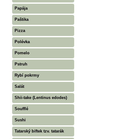
Papája
Paštika
Pizza
Polévka
Pomelo
Pstruh
Rybí pokrmy
Salát
Shii-take (Lentinus edodes)
Soufflé
Sushi
Tatarský biftek tzv. tatarák