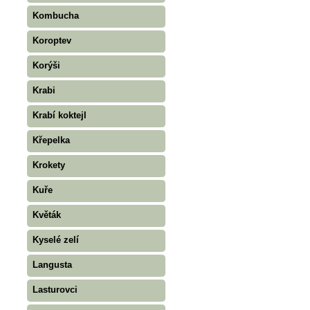
Kombucha
Koroptev
Korýši
Krabi
Krabí koktejl
Křepelka
Krokety
Kuře
Květák
Kyselé zelí
Langusta
Lasturovci