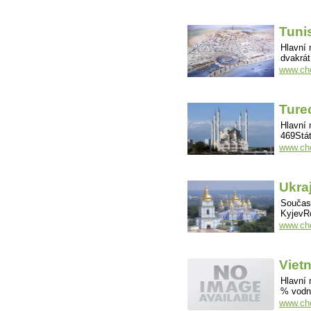
Tuni
Hlavní 
dvakrát
www.cho
Ture
Hlavní 
469Stát
www.cho
Ukra
Součast
KyjevR
www.cho
Viet
Hlavní 
% vodn
www.cho