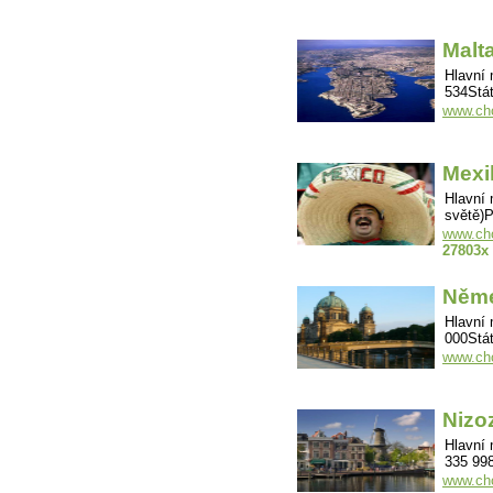
Malt
Hlavní 
534Stát
www.cho
Mexi
Hlavní
světě)P
www.cho
27803x
Něm
Hlavní 
000Stát
www.ch
Nizo
Hlavní
335 998
www.ch