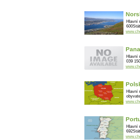
Nors
Hlavní 
600Stát
www.cho
Pan
Hlavní 
039 150
www.ch
Pols
Hlavní 
obyvate
www.cho
Port
Hlavní 
692Stát
www.cho