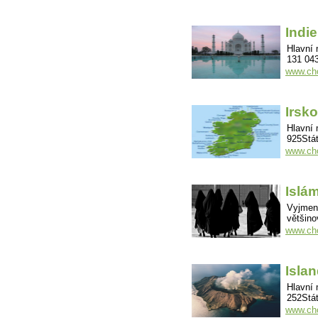
Indie
Hlavní 
131 043
www.cho
Irsko
Hlavní 
925Stát
www.cho
Islá
Vyjmenu
většin
www.ch
Isla
Hlavní 
252Stát
www.cho