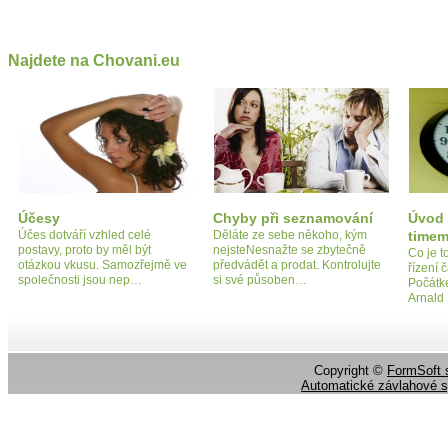
Najdete na Chovani.eu
Účesy
Chyby při seznamování
Úvod
Účes dotváří vzhled celé
Děláte ze sebe někoho, kým
time
postavy, proto by měl být
nejsteNesnažte se zbytečně
Co je 
otázkou vkusu. Samozřejmě ve
předvádět a prodat. Kontrolujte
řízení
společnosti jsou nep…
si své působen…
Počátke
Arnald
Copyright ©
FormSoft s
Automatické závlahové 