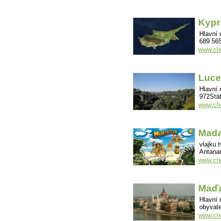
Kypr
Hlavní 
689 565
www.cho
Luc
Hlavní
972Stát
www.cho
Mada
vlajku 
Antana
www.ch
Maď
Hlavní 
obyvate
www.ch