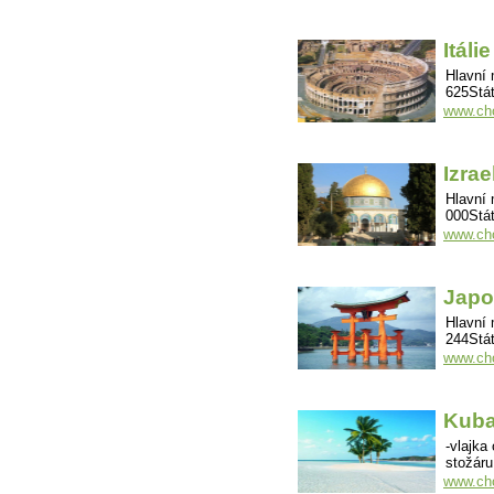
Itálie
Hlavní 
625Stát
www.cho
Izrae
Hlavní 
000Stát
www.cho
Japo
Hlavní 
244Stát
www.cho
Kub
-vlajka
stožáru
www.cho