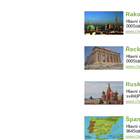
Rak
Hlavní 
000Stát
www.cho
Řec
Hlavní 
000Stát
www.cho
Rus
Hlavní 
světě)P
www.cho
Špan
Hlavní 
964Stát
www.cho