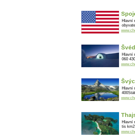
Spoj
Hlavní
obyvate
www.cho
Švé
Hlavní 
060 430
www.ch
Švýc
Hlavní 
400Stát
www.cho
Thaj
Hlavní
tis km2
www.cho