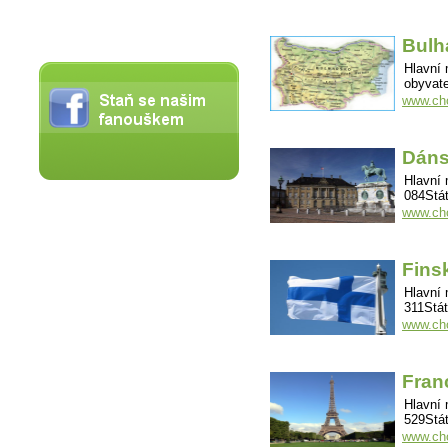
Bulh
Hlavní 
obyvate
www.cho
Dán
Hlavní 
084Stát
www.ch
Fins
Hlavní 
311Stát
www.cho
Fran
Hlavní 
529Stát
www.cho