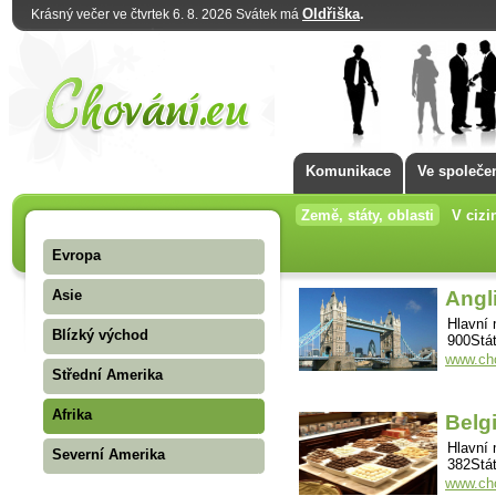
Oldřiška
.
Krásný večer ve čtvrtek 6. 8. 2026 Svátek má
Komunikace
Ve společe
Země, státy, oblasti
V cizi
Evropa
Asie
Angl
Hlavní 
Blízký východ
900Stát
www.cho
Střední Amerika
Afrika
Belg
Hlavní 
Severní Amerika
382Stát
www.cho