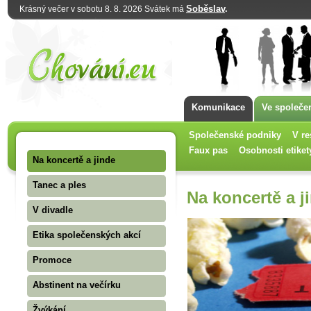
Soběslav
.
Krásný večer v sobotu 8. 8. 2026 Svátek má
Komunikace
Ve společe
Společenské podniky
V re
Faux pas
Osobnosti etiket
Na koncertě a jinde
Tanec a ples
Na koncertě a j
V divadle
Etika společenských akcí
Promoce
Abstinent na večírku
Žvýkání