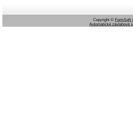
Copyright ©
FormSoft s
Automatické závlahové 