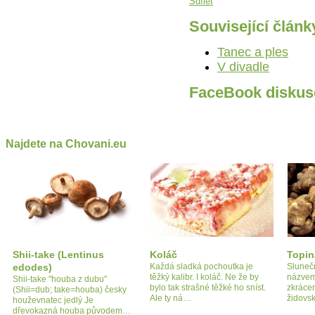
Sdílet
Související článk
Tanec a ples
V divadle
FaceBook diskus
Najdete na Chovani.eu
Shii-take (Lentinus
Koláč
Topi
edodes)
Každá sladká pochoutka je
Sluneč
těžký kalibr. I koláč. Ne že by
názvem
Shii-take "houba z dubu"
bylo tak strašné těžké ho sníst.
zkrácen
(Shii=dub; take=houba) česky
Ale ty ná…
židovs
houževnatec jedlý Je
dřevokazná houba původem…