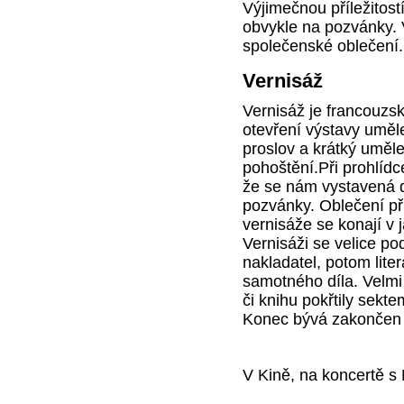
Výjimečnou příležitost
obvykle na pozvánky. 
společenské oblečení.
Vernisáž
Vernisáž je francouz
otevření výstavy uměle
proslov a krátký uměl
pohoštění.Při prohlídce
že se nám vystavená dí
pozvánky. Oblečení př
vernisáže se konají v 
Vernisáži se velice po
nakladatel, potom liter
samotného díla. Velmi 
či knihu pokřtily sek
Konec bývá zakončen 
V Kině, na koncertě 