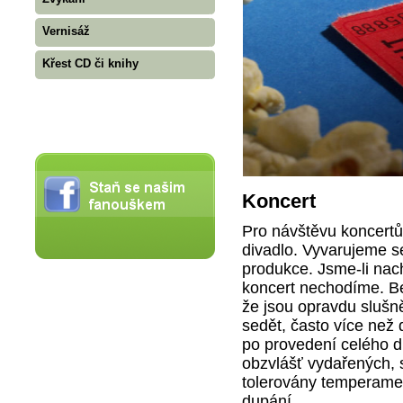
Vernisáž
Křest CD či knihy
Koncert
Pro návštěvu koncertů
divadlo. Vyvarujeme s
produkce. Jsme-li na
koncert nechodíme. Ber
že jsou opravdu slušn
sedět, často více než 
po provedení celého dí
obzvlášť vydařených, 
tolerovány temperamen
dupání.