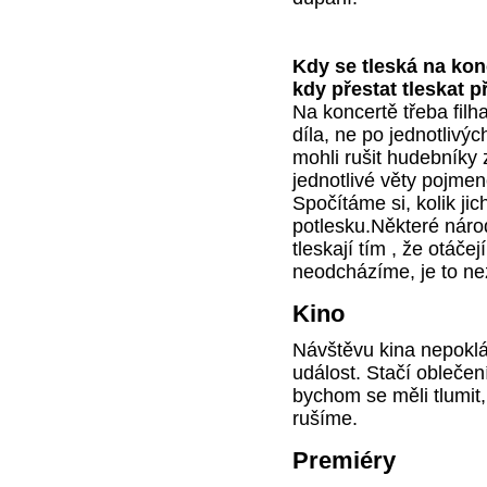
Kdy se tleská na kon
kdy přestat tleskat p
Na koncertě třeba fil
díla, ne po jednotliv
mohli rušit hudebník
jednotlivé věty pojmen
Spočítáme si, kolik ji
potlesku.Některé náro
tleskají tím , že otá
neodcházíme, je to nez
Kino
Návštěvu kina nepokl
událost. Stačí oblečen
bychom se měli tlumit,
rušíme.
Premiéry