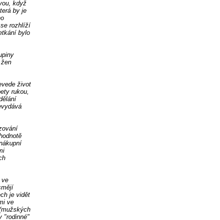
vou, když
erá by je
ho
se rozhlíží
etkání bylo
upiny
 žen
evede život
bety rukou,
dělání
evydává
zování
 hodnotě
 nákupní
mi
ch
 ve
smějí
ch je vidět
mi ve
 (mužských
 "rodinné"