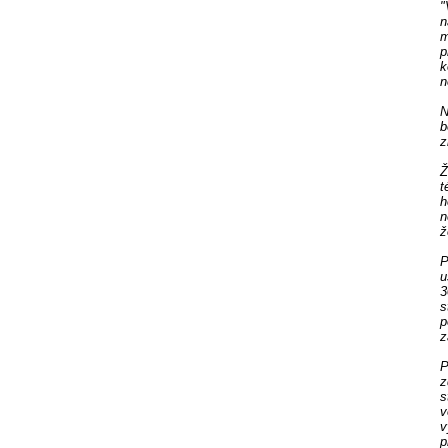
"
n
m
p
k
n
N
b
z
Ž
t
h
n
ž
P
u
3
s
p
z
P
z
s
v
v
p