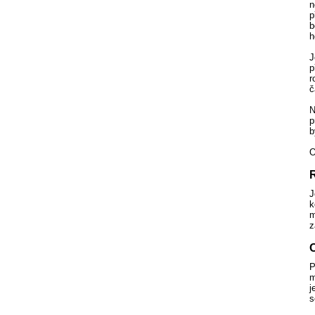
n
p
b
h
J
p
r
č
N
p
b
O
J
k
m
z
P
m
j
s