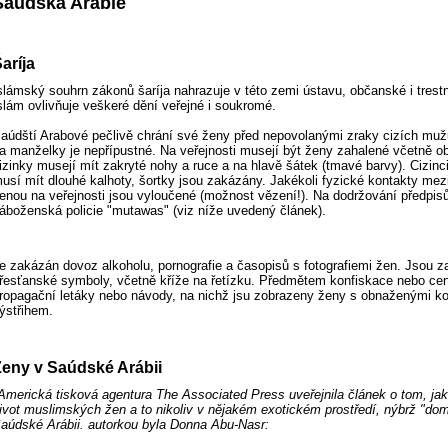
Saúdská Arábie
aríja
slámský souhrn zákonů šaríja nahrazuje v této zemi ústavu, občanské i trestn
slám ovlivňuje veškeré dění veřejné i soukromé.
aúdští Arabové pečlivě chrání své ženy před nepovolanými zraky cizích muž
a manželky je nepřípustné. Na veřejnosti musejí být ženy zahalené včetně ob
izinky musejí mít zakryté nohy a ruce a na hlavě šátek (tmavé barvy). Cizinc
usí mít dlouhé kalhoty, šortky jsou zakázány. Jakékoli fyzické kontakty me
enou na veřejnosti jsou vyloučené (možnost vězení!). Na dodržování předpisů
áboženská policie "mutawas" (viz níže uvedený článek).
e zakázán dovoz alkoholu, pornografie a časopisů s fotografiemi žen. Jsou 
řesťanské symboly, včetně kříže na řetízku. Předmětem konfiskace nebo cen
ropagační letáky nebo návody, na nichž jsu zobrazeny ženy s obnaženými k
ýstřihem.
Ženy v Saúdské Arábii
Americká tisková agentura The Associated Press uveřejnila článek o tom, ja
ivot muslimských žen a to nikoliv v nějakém exotickém prostředí, nýbrž "doma"
aúdské Arábii. autorkou byla Donna Abu-Nasr: