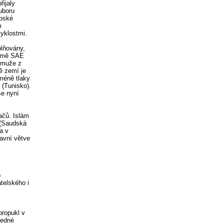
ijaly
uboru
abské
m
yklostmi.
plňovány,
romě SAE
u muže z
ě zemí je
méně tlaky
í (Tunisko).
se nyní
ačů. Islám
 (Saudská
a v
lavní větve
o
telského i
propukl v
jedné