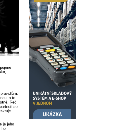
Spojené
sko,
 pravidlům,
nou, a to
ustné. Řeč
partneři se
taktuje
e je jeho
m ho