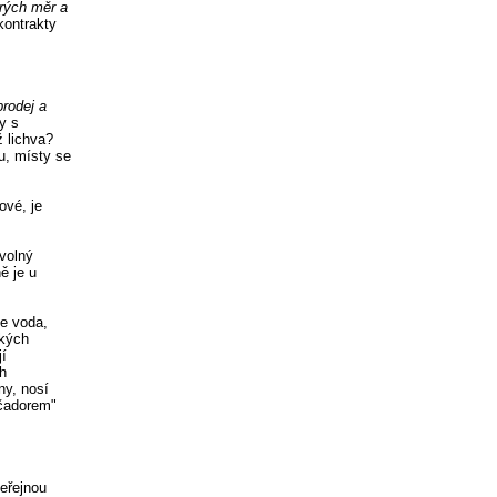
rých měr a
kontrakty
 prodej a
y s
 lichva?
u, místy se
ové, je
ovolný
ě je u
ze voda,
ských
jí
h
ny, nosí
"čadorem"
veřejnou