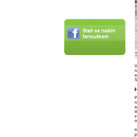
V
n
a
S
H
P
n
a
t
v
o
H
p