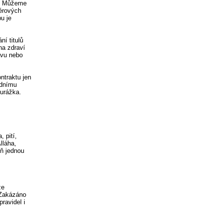
t. Můžeme
kérových
u je
ní titulů
na zdraví
ávu nebo
ntraktu jen
odnímu
 urážka.
 pití,
lláha,
oň jednou
ze
 Zakázáno
ravidel i