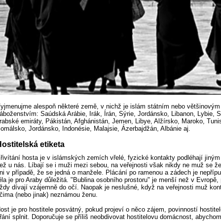
yjmenujme alespoň některé země, v nichž je islám státním nebo většinovým
áboženstvím: Saúdská Arábie, Irák, Írán, Sýrie, Jordánsko, Libanon, Lybie, 
rabské emiráty, Pákistán, Afghánistán, Jemen, Libye, Alžírsko, Maroko, Tuni
omálsko, Jordánsko, Indonésie, Malajsie, Ázerbajdžán, Albánie aj.
ostitelská etiketa
řivítání hosta je v islámských zemích vřelé, fyzické kontakty podléhají jiným
ež u nás. Líbají se i muži mezi sebou, na veřejnosti však nikdy ne muž se že
ni v případě, že se jedná o manžele. Plácání po ramenou a zádech je nepříp
ěla je pro Araby důležitá. "Bublina osobního prostoru" je menší než v Evropě, 
ždy dívají vzájemně do očí. Naopak je neslušné, když na veřejnosti muž kon
čima (nebo jinak) neznámou ženu.
ost je pro hostitele posvátný, pokud projeví o něco zájem, povinností hostitel
řání splnit. Doporučuje se příliš neobdivovat hostitelovu domácnost, abycho