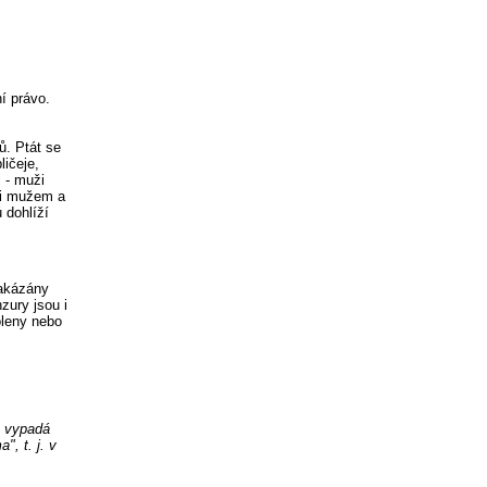
í právo.
ů. Ptát se
ličeje,
i - muži
zi mužem a
 dohlíží
zakázány
zury jsou i
oleny nebo
k vypadá
, t. j. v