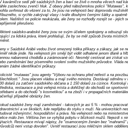
V kavárničce sedí pět saúdských žen a baví se živě o mnoha věcech nad ká
áhle zaslechnou zvenčí hluk. Z obavy před náboženskou policií "Mutawas", kt
ohla uvrhnout do vězení za to, že jsou na veřejnosti bez doprovodu mužské
říbuzného, si rychle zakrývají vlasy i tváře dlouhými černými šátky a opatrně 
olem. Naštěstí se policie neukázala, ale ženy se rozhodly rozejít se - jejich s
epříjemně přerušeno.
ěkteré saúdsko-arabské ženy jsou se svým účelem spokojeny a odsuzují sk
ojující za lidská práva, které prohlašují, že by se měl způsob života místních
měnit.
eny v Saúdské Arábii vedou život omezený tolika příkazy a zákazy, jak se n
éměř nikde jinde. Na veřejnosti jim smějí být vidět odhalené jenom dlaně a hř
ennou nabarvená chodidla a zarámované oči. Nesmějí cestovat ani získat vz
ebo zaměstnání bez písemného svolení svého mužského průvodce. Vláda n
enám žádné identifikační průkazy.
olicisté "mutawas" jsou agenty "Výboru na ochranu před neřestí a na povzbu
šlechtilosti." Jsou placeni vládou a mají svého ministra. Dostávají odměnu v
00 dolarů za zatčení saúdského občana a 1 150 dolarů za cizince. Kontrolují
třediska, restaurace a jiná veřejná místa a dohlížejí do obchodů se sportovní
otřebami a do obchodů "s kosmetikou" a na zboží i v propagačních materiále
ačerňují případné obrázky žen.
okud saúdské ženy mají zaměstnání - takových je asi 5 % - mohou pracovat
dravotnictví a ve školách, kde nepřijdou do styku s muži. Na univerzitách ne
tudovat inženýrství, hospodářství a práva. Na veřejnosti nebo na ministerstve
elice málo žen. Většina žen se vyhýbá pobytu v blízkosti mužů. Nejezdí s ni
ýtazích. Restaurace mívají nápisy, že "osamoceným ženám bez "mahramů"
růvodců) není vstup dovolen". Uvnitř restaurací jsou mléčným sklem odděleny