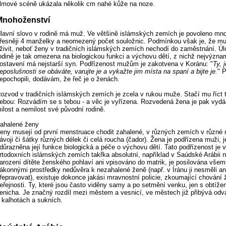
ilmové scéně ukázala několik cm nahé kůže na noze.
Mnohoženství
lavní slovo v rodině má muž. Ve většině islámských zemích je povoleno mn
řesněji 4 manželky a neomezený počet souložnic. Podmínkou však je, že mu
živit, neboť ženy v tradičních islámských zemích nechodí do zaměstnání. Ú
odině je tak omezena na biologickou funkci a výchovu dětí, z nichž nejvýzna
ostavení má nejstarší syn. Podřízenost mužům je zakotvena v Koránu: "
Ty, 
eposlušnosti se obáváte, varujte je a vykažte jim místa na spaní a bijte je.
" P
epochopili, dodávám, že řeč je o ženách.
ozvod v tradičních islámských zemích je zcela v rukou muže. Stačí mu říct t
ebou: Rozvádím se s tebou - a věc je vyřízena. Rozvedená žena je pak vyd
ilost a nemilost své původní rodině.
ahalené ženy
eny musejí od první menstruace chodit zahalené, v různých zemích v různé 
ávoji či šátky různých délek či celá roucha (čador). Žena je podřízena muži, j
důrazněna její funkce biologická a péče o výchovu dětí. Tato podřízenost je 
rtodoxních islámských zemích takřka absolutní, například v Saúdské Arábii n
arození dítěte ženského pohlaví ani vpisováno do matrik, je posilována všem
ákonnými prostředky nedůvěra k nezahalené ženě (např. v Íránu ji nesměli ani
řepravovat), existuje dokonce jakási mravnostní policie, zkoumající chování 
eřejnosti. Ty, které jsou často viděny samy a po setmění venku, jen s obtížem
enicha. Je značný rozdíl mezi městem a vesnicí, ve městech již přibývá od
 kalhotách a sukních.