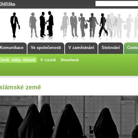
Oldřiška
.
Komunikace
Ve společenosti
V zaměstnání
Stolování
Cesto
Země, státy, oblasti
V cizině
Dovolená
Islámské země