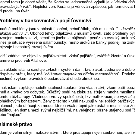
aproti tomu je dobré vědět, že Korán se jednoznačně vyjadřuje k "
dávání dob
pravedlivých vah
". Nejdelší verš Koránu je věnován způsobu, jak formulovat 
ři prodeji na úvěr.
roblémy v bankovnictví a pojišťovnictví
načné problémy jsou v oblasti finanční, neboť Alláh, bůh muslimů: "
...dovolil
akázal lichvu...
". Obchod tehdy odjakživa u muslimů kvetl, zato problémy byl
ozvojem bankovnictví, neboť co jiného je půjčování peněz za vysoký úrok než
nes je situace vyřešena šalamounsky: místo úroků se banky podílejí na zisk
bjevuje i nepatrný rozvoj úvěru.
alší zádrhel se objevil v pojišťovnictví: vždyť pojištění, zvláště životní a úraz
amířeno proti vůli Alláhově.
a základě islámu existuje zvláštní systém daní, tzv. zakát. Jedná se o dobr
říspěvek státu, který má "
očišťovat majetek od hříchu mamonářství
". Podobn
uslimů zvykem pravidelně obdarovávat chudé almužnou.
inak islám zajišťuje nedotknutelnost soukromého vlastnictví, všem patří pou
heň a krmivo pro dobytek. Důležitý podíl na zisku zajišťuje v mnoha muslim
emích těžba ropy. Vládnoucí vrstvy společnosti, tzv. naftokracie, se vyznaču
ohádkovým bohatstvím. Ženy z těchto kruhů nakupují v nejlepších pařížskýc
alonech, kde utrácejí za módu, kterou však stejně jako ostatní muslimské že
ětšinou jen doma mezi svými nejbližšími, na veřejnosti přísně utajenou pod 
ebo "hajkou".
Islámské právo
slám je velmi silným náboženstvím, které prostupuje nejen soukromou, ale i 