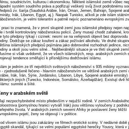
férou, soudnictvím, kulturou i ekonomikou. Některé islámské země vůbec nepř
ápadní systém soudního práva a podřizují veškerý svůj život podrobnému so
ředpisů zv. šaríja (Saudská Arábie, Írán, Oman, Jemen, Bahrajn, Spojené ar
miráty, Irák, Libanon, Egypt, aj.). Naopak Tunisko, ačkoli je zde islám státní
áboženstvím, je velmi tolerantní a patrně nejvíc poznamenáno evropskými zv
 praxi to znamená, že v první skupině zemí jsou islámské předpisy nejen na
le i tvrdě kontrolovány náboženskou policií. Ženy musejí chodit zahalené, k
e tyto předpisy týkají i cizinek: nesmí se na veřejnosti objevit bez doprovod
odiny. Dodržuje se zákaz kouření a zákaz požívání alkoholu. Ve druhé skupin
ětšina islámských předpisů pojímána jako dobrovolné rozhodnutí jedince, nic
odiny a okolí jsou velmi silné... Nejliberálnější situace je ve třetí skupině zem
usíme si však uvědomit, že ve všech islámských, resp. arabských zemích 
rojevují tendence směřující k přísnějšímu dodržování islámu.
slám je jedním ze tří největších světových náboženství s 935 milióny vyznav
e - zjednodušeně řečeno - hlavním náboženstvím ve většině arabských zemí
rábie, Irák, Írán, Sýrie, Jordánsko, Libanon, Libye, Spojené arabské emiráty) 
ěkterých jiných (Turecko, Indonésie, Somálsko, Ázerbajdžán). Existují dvě h
slámu: sunnité a šíité.
Ženy v arabském světě
ají nezpochybnitelné místo především v nejužší rodině. V zemích Arabskéh
oloostrova (pomyslnou hranici vytváří Irák) jsou většinou vyloučeny z podnika
eřejného života. V arabských zemích severní Afriky je postavení ženy bližší
vropskému pojetí, ženy se objevují i v politice.
od vlivem islámu jsou zakázány ve filmech erotické scény. V nedávné době 
gyptě skandál, týkající se velmi populární egyptské herečky Yousry, která v 