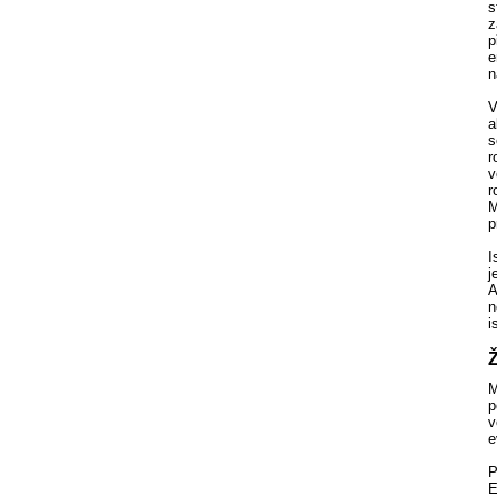
s
z
p
e
n
V
a
s
r
v
r
M
p
I
j
A
n
i
M
p
v
e
P
E