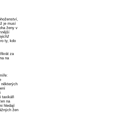
ohoženství,
ž je musí
loha ženy v
mnější
jejichž
ro ty, kdo
řikrát za
ána na
míře:
e
v některých
ení
i
 taxikáři
žen na
i hledají
vážných žen