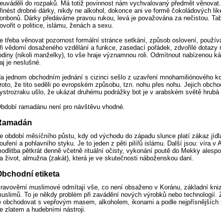
euváděli do rozpaků. Má totiž povinnost nám vychvalovaný předmět věnova
řinést drobné dárky, nikdy ne alkohol, dokonce ani ve formě čokoládových li
onbonů. Dárky předáváme pravou rukou, levá je považována za nečistou. Tab
ovořit o politice, islámu, ženách a sexu.
e třeba věnovat pozornost formální stránce setkání, způsob oslovení, používá
ři vědomí dosaženého vzdělání a funkce, zasedací pořádek, zdvořilé dotazy 
odiny (nikoli manželky), to vše hraje významnou roli. Odmítnout nabízenou k
aj je neslušné.
a jednom obchodním jednání s cizinci sešlo z uzavření mnohamiliónového ko
roto, že tito seděli po evropském způsobu, tzn. nohu přes nohu. Jejich obch
ystrozraku ušlo, že ukázat druhému podrážky bot je v arabském světě hrubá
bdobí ramadánu není pro návštěvu vhodné.
Ramadán
e období měsíčního půstu, kdy od východu do západu slunce platí zákaz jídla,
ouření a pohlavního styku. Je to jeden z pěti pilířů islámu. Další jsou: víra v A
odlitba pětkrát denně včetně rituální očisty, vykonání poutě do Mekky alesp
a život, almužna (zakát), která je ve skutečnosti náboženskou daní.
Obchodní etiketa
ravověrní muslimové odmítají vše, co není obsaženo v Koránu, základní kni
uslimů. To je někdy problém při zavádění nových výrobků nebo technologií.
e obchodovat s vepřovým masem, alkoholem, ikonami a podle nejpřísnějších p
e zlatem a hudebními nástroji.