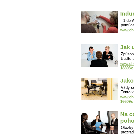
Indu
=1.den/
pomůce
www.cho
Jak 
Způsob 
Buďte 
www.cho
18803x
Jako
Vždy se
Tento v
www.cho
16609x
Na c
poho
Otázky
prozrad