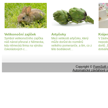
Velikonoční zajíček
Artyčoky
Kráje
Symbol velikonočního zajíčka
Mezi velikosti artyčoku, který
V žádn
náš národ převzal z Německa,
může dorůst do rozměrů
nepodc
kdy německá firma na výrobu
velkého pomeranče, a tím, co z
dortů. 
čokoládových c…
této bodlákovit…
dotváře
Copyright ©
FormSoft s
Automatické závlahové 