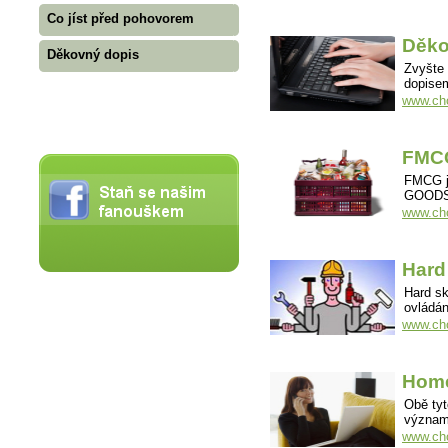
Co jíst před pohovorem
Děko
Děkovný dopis
Zvyšte
dopise
www.cho
FMCG
FMCG j
GOODS,
www.cho
Hard 
Hard sk
ovládán
www.chov
Home
Obě tyt
významy
www.cho