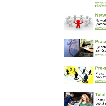
www.cho
Přečten
Netw
Network
(databá
www.cho
Prac
- je do
zaměstn
www.cho
Pre-
Pre-sch
nový z
www.cho
Tele
Častěji
setkat 