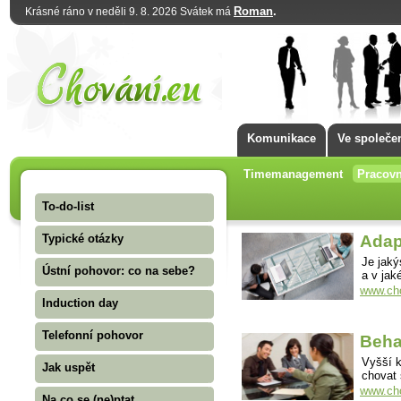
Roman
.
Krásné ráno v neděli 9. 8. 2026 Svátek má
Komunikace
Ve společe
Timemanagement
Pracovn
To-do-list
Typické otázky
Adap
Je jak
Ústní pohovor: co na sebe?
a v jak
www.cho
Induction day
Telefonní pohovor
Beha
Vyšší k
Jak uspět
chovat 
www.cho
Na co se (ne)ptat