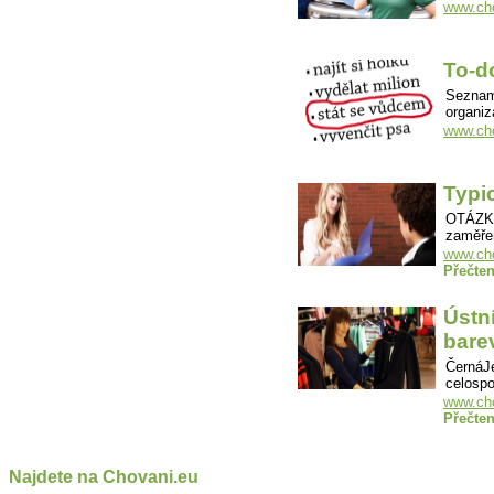
www.cho
To-do
Seznam 
organi
www.cho
Typi
OTÁZKY
zaměře
www.cho
Přečten
Ústn
bare
ČernáJe
celospo
www.cho
Přečten
Najdete na Chovani.eu