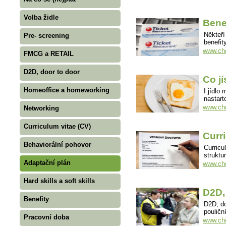
Volba židle
Bene
Někteří
Pre- screening
benefi
www.cho
FMCG a RETAIL
D2D, door to door
Co j
Homeoffice a homeworking
I jídlo
nastart
www.cho
Networking
Curriculum vitae (CV)
Curr
Behaviorální pohovor
Curricu
struktu
Adaptační plán
www.cho
Hard skills a soft skills
D2D,
Benefity
D2D, do
poulič
Pracovní doba
www.cho