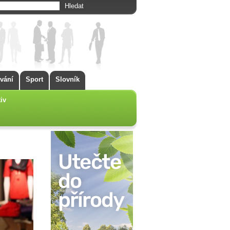
vání
Sport
Slovník
iv