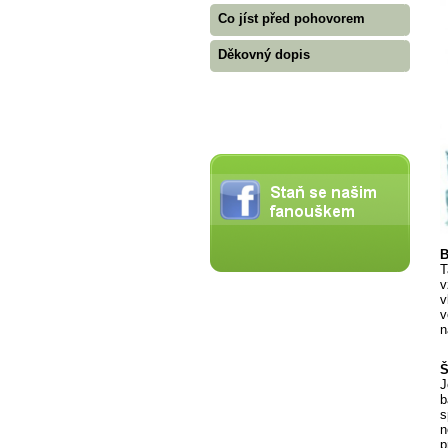
Co jíst před pohovorem
Děkovný dopis
B
T
v
v
v
n
Š
J
b
s
n
p