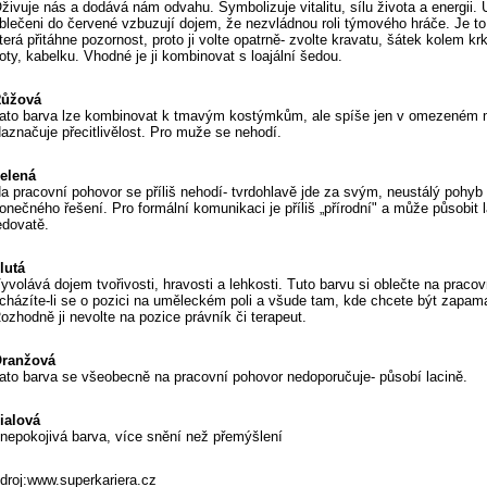
živuje nás a dodává nám odvahu. Symbolizuje vitalitu, sílu života a energii.
blečeni do červené vzbuzují dojem, že nezvládnou roli týmového hráče. Je to
terá přitáhne pozornost, proto ji volte opatrně- zvolte kravatu, šátek kolem kr
oty, kabelku. Vhodné je ji kombinovat s loajální šedou.
ůžová
ato barva lze kombinovat k tmavým kostýmkům, ale spíše jen v omezeném 
aznačuje přecitlivělost. Pro muže se nehodí.
elená
a pracovní pohovor se příliš nehodí- tvrdohlavě jde za svým, neustálý pohyb
onečného řešení. Pro formální komunikaci je příliš „přírodní" a může působit 
edovatě.
lutá
yvolává dojem tvořivosti, hravosti a lehkosti. Tuto barvu si oblečte na praco
cházíte-li se o pozici na uměleckém poli a všude tam, kde chcete být zapam
ozhodně ji nevolte na pozice právník či terapeut.
ranžová
ato barva se všeobecně na pracovní pohovor nedoporučuje- působí lacině.
ialová
nepokojivá barva, více snění než přemýšlení
droj:www.superkariera.cz