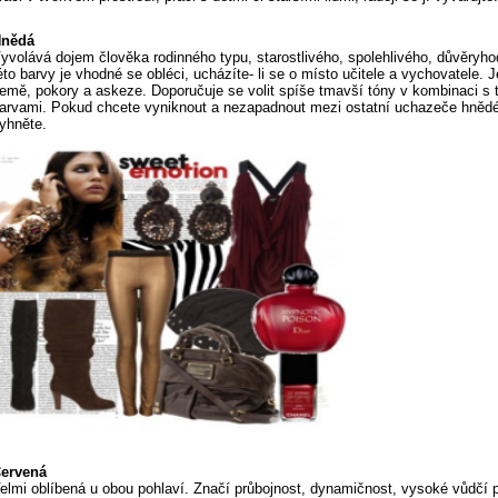
nědá
yvolává dojem člověka rodinného typu, starostlivého, spolehlivého, důvěryh
éto barvy je vhodné se obléci, ucházíte- li se o místo učitele a vychovatele. J
emě, pokory a askeze. Doporučuje se volit spíše tmavší tóny v kombinaci s 
arvami. Pokud chcete vyniknout a nezapadnout mezi ostatní uchazeče hněd
yhněte.
ervená
elmi oblíbená u obou pohlaví. Značí průbojnost, dynamičnost, vysoké vůdčí 