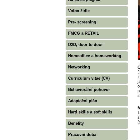
Volba židle
Pre- screening
FMCG a RETAIL
D2D, door to door
Homeoffice a homeworking
Networking
Č
J
z
Curriculum vitae (CV)
j
o
Behaviorální pohovor
p
s
Adaptační plán
M
Hard skills a soft skills
T
s
(
Benefity
Pracovní doba