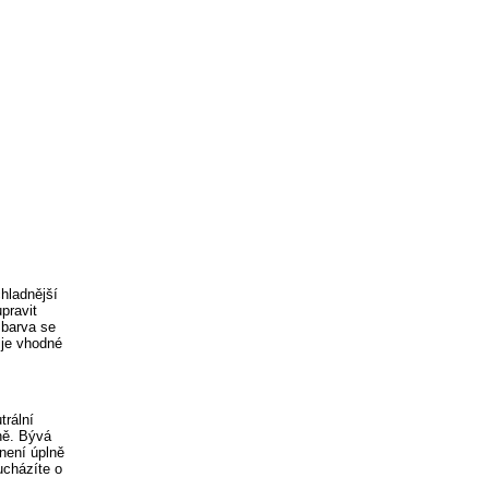
hladnější
upravit
 barva se
 je vhodné
trální
ně. Bývá
není úplně
ucházíte o