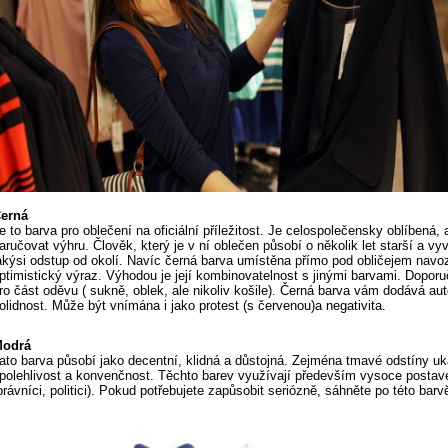
erná
e to barva pro oblečení na oficiální příležitost. Je celospolečensky oblíbená,
aručovat výhru. Člověk, který je v ní oblečen působí o několik let starší a vy
akýsi odstup od okolí. Navíc černá barva umístěna přímo pod obličejem navozu
ptimistický výraz. Výhodou je její kombinovatelnost s jinými barvami. Doporu
ro část oděvu ( sukně, oblek, ale nikoliv košile). Černá barva vám dodává aut
olidnost. Může být vnímána i jako protest (s červenou)a negativita.
odrá
ato barva působí jako decentní, klidná a důstojná. Zejména tmavé odstíny uk
polehlivost a konvenčnost. Těchto barev využívají především vysoce posta
právníci, politici). Pokud potřebujete zapůsobit seriózně, sáhněte po této barv