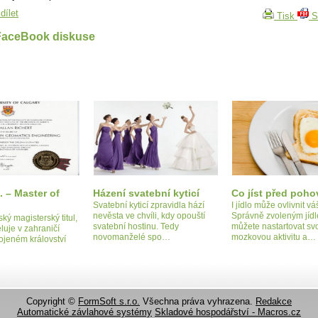
dílet
Tisk
S
FaceBook diskuse
. – Master of
Házení svatební kyticí
Co jíst před poh
Svatební kyticí zpravidla hází
I jídlo může ovlivnit v
nevěsta ve chvíli, kdy opouští
Správně zvoleným jíd
ký magisterský titul,
svatební hostinu. Tedy
můžete nastartovat sv
luje v zahraničí
novomanželé spo…
mozkovou aktivitu a…
ojeném království
Copyright ©
FormSoft s.r.o.
Všechna práva vyhrazena.
Redakce
Automatické závlahové systémy
Skladové hospodářství - Macros.cz