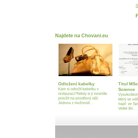
S
Najdete na Chovani.eu
Odložení kabelky
Titul MSc
Kam si odložit kabelku v
Science
restauraci?Nikdy si ji nesmíte
Vysokoškols
položit na prostřený stůl.
který se udě
Jednou z možností…
např. ve Sp
Velké Bri…