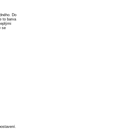
odného. Do
e to barva
teplými
é se
postavení.