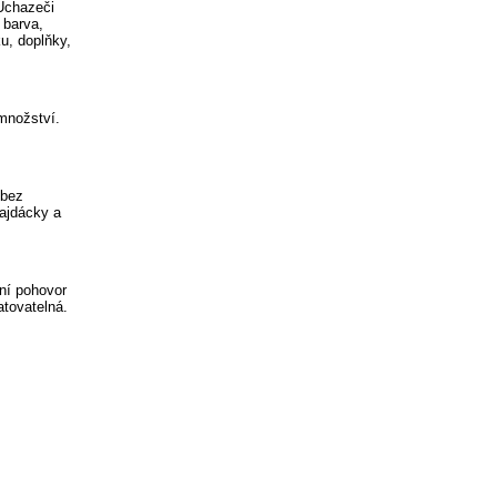
 Uchazeči
 barva,
ku, doplňky,
množství.
 bez
lajdácky a
vní pohovor
atovatelná.