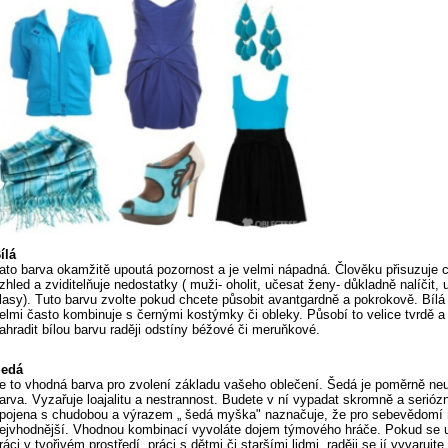
ílá
ato barva okamžitě upoutá pozornost a je velmi nápadná. Člověku přisuzuje c
zhled a zviditelňuje nedostatky ( muži- oholit, učesat ženy- důkladně nalíčit, 
lasy). Tuto barvu zvolte pokud chcete působit avantgardně a pokrokově. Bílá
elmi často kombinuje s černými kostýmky či obleky. Působí to velice tvrdě a
ahradit bílou barvu raději odstíny béžové či meruňkové.
edá
e to vhodná barva pro zvolení základu vašeho oblečení. Šedá je poměrně neu
arva. Vyzařuje loajalitu a nestrannost. Budete v ní vypadat skromně a serióz
pojena s chudobou a výrazem „ šedá myška" naznačuje, že pro sebevědomí 
ejvhodnější. Vhodnou kombinací vyvoláte dojem týmového hráče. Pokud se 
ráci v tvořivém prostředí, práci s dětmi či staršími lidmi, raději se jí vyvarujte.