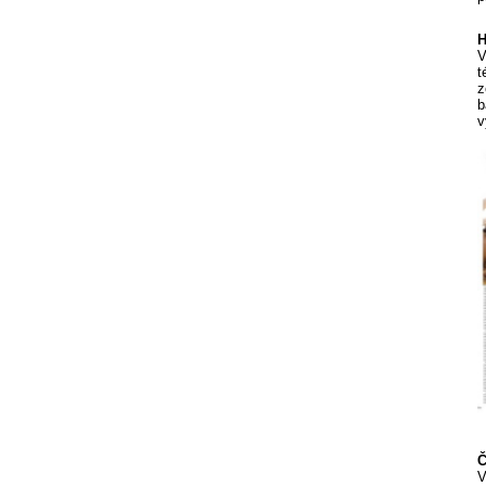
H
V
t
z
b
v
Č
V