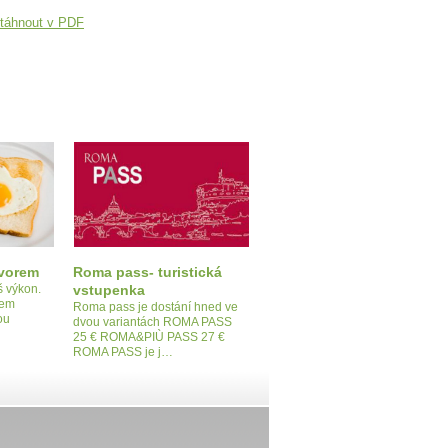
táhnout v PDF
ovorem
Roma pass- turistická
áš výkon.
vstupenka
lem
Roma pass je dostání hned ve
ou
dvou variantách ROMA PASS
25 € ROMA&PIÙ PASS 27 €
ROMA PASS je j…