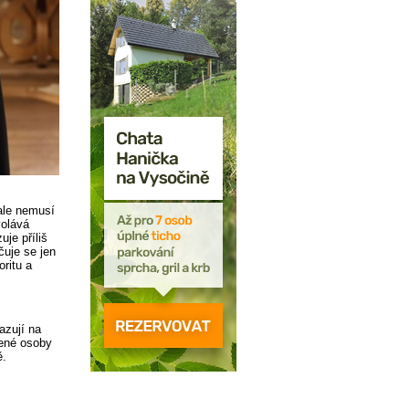
 ale nemusí
volává
je příliš
čuje se jen
oritu a
azují na
vené osoby
ě.