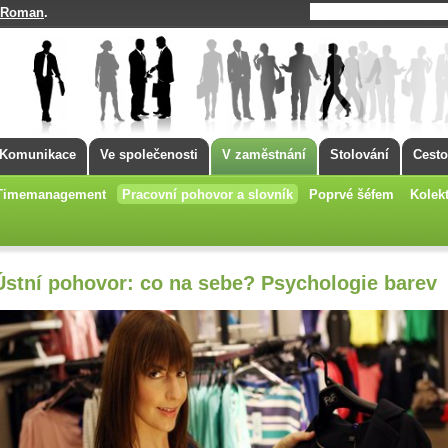
Roman
.
Komunikace
Ve společenosti
V zaměstnání
Stolování
Cesto
Timemanagement
Pracovní pohovor a slovník
Poprvé šéfem
Kolekt
Ústní pohovor: co na sebe? Psychologie barev