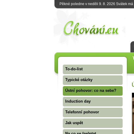
Pěkné poledne v neděli 9. 8. 2026 Svátek má
To-do-list
Typické otázky
Ústní pohovor: co na sebe?
Induction day
Telefonní pohovor
Jak uspět
Na co se (ne)ptat