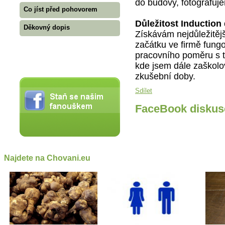
do budovy, fotografuje
Co jíst před pohovorem
Důležitost Induction
Děkovný dopis
Získávám nejdůležitěj
začátku ve firmě fung
pracovního poměru s t
kde jsem dále zaškol
zkušební doby.
Sdílet
FaceBook diskus
Najdete na Chovani.eu