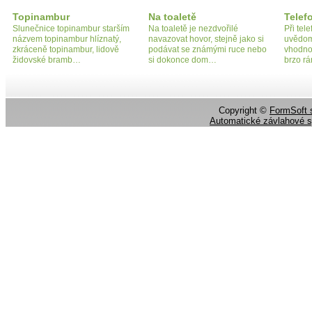
Topinambur
Na toaletě
Telef
Slunečnice topinambur starším
Na toaletě je nezdvořilé
Při tel
názvem topinambur hlíznatý,
navazovat hovor, stejně jako si
uvědom
zkráceně topinambur, lidově
podávat se známými ruce nebo
vhodno
židovské bramb…
si dokonce dom…
brzo r
Copyright ©
FormSoft s
Automatické závlahové 