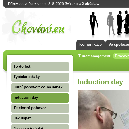
Soběslav
.
Pěkný podvečer v sobotu 8. 8. 2026 Svátek má
Komunikace
Ve společe
Timemanagement
Pracovn
To-do-list
Typické otázky
Induction day
Ústní pohovor: co na sebe?
Induction day
Telefonní pohovor
Jak uspět
Na co se (ne)ptat