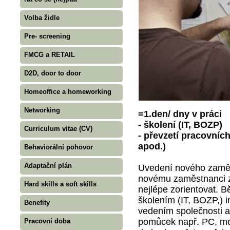
Volba židle
Pre- screening
FMCG a RETAIL
D2D, door to door
Homeoffice a homeworking
Networking
=1.den/ dny v práci
- školení (IT, BOZP)
Curriculum vitae (CV)
- převzetí pracovníc
apod.)
Behaviorální pohovor
Adaptační plán
Uvedení nového zaměs
novému zaměstnanci zá
Hard skills a soft skills
nejlépe zorientovat. 
školením (IT, BOZP,) 
Benefity
vedením společnosti a 
pomůcek např. PC, mobi
Pracovní doba