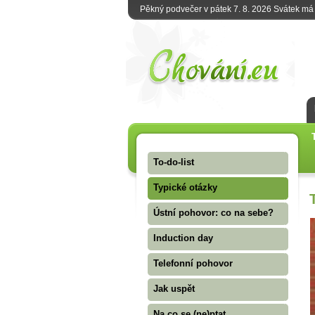
Pěkný podvečer v pátek 7. 8. 2026 Svátek m
To-do-list
Typické otázky
Ústní pohovor: co na sebe?
Induction day
Telefonní pohovor
Jak uspět
Na co se (ne)ptat