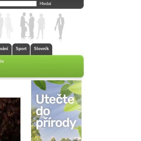
vání
Sport
Slovník
iv