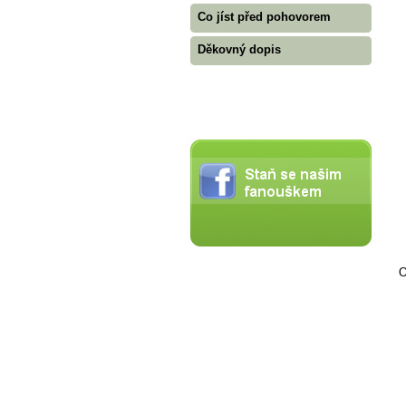
Co jíst před pohovorem
Děkovný dopis
O