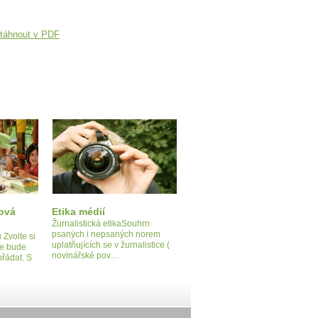
táhnout v PDF
ová
Etika médií
Žurnalistická etikaSouhrn
psaných i nepsaných norem
 Zvolte si
uplatňujících se v žurnalistice (
se bude
novinářské pov…
řádat. S