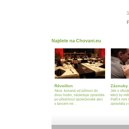
S
Najdete na Chovani.eu
Réveillon
Zásnuby
Akce, konaná od půlnoci do
Jde o ofici
dvou hodin, následuje zpravidla
který by mě
po předchozí společenské akci
Patří k nim
s tancem ne…
zpravidla v