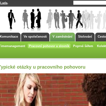
Lada
.
á
Komunikace
Ve společenosti
V zaměstnání
Stolování
Cesto
Timemanagement
Pracovní pohovor a slovník
Poprvé šéfem
Kolekt
Typické otázky u pracovního pohovoru