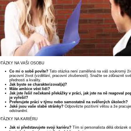
TÁZKY NA VAŠI OSOBU
Co mi o sobě povíte?
Tato otázka není zaměřená na váš soukromý živ
pracovní život (vzdělání, pracovní zkušenosti). Snažte se zdůraznit své
přednosti a kvality.
Jak byste se charakterizoval(a)?
Máte ambice vést lidi?
Jak jste řešil nečekané překážky v práci, jak jste na ně reagoval pop
je vyřešil?
Preferujete práci v týmu nebo samostatně na svěřených úkolech?
Jaké jsou vaše slabé stránky?
Odpovězte pozitivní větou a že pracuje
odstranění.
TÁZKY NA KARIÉRU
Jak si představujete svoji kariéru?
Tím si personalista dělá obrázek 