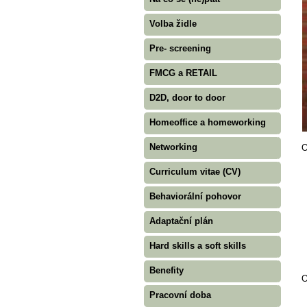
Volba židle
Pre- screening
FMCG a RETAIL
D2D, door to door
Homeoffice a homeworking
Networking
O
Curriculum vitae (CV)
Behaviorální pohovor
Adaptační plán
Hard skills a soft skills
Benefity
O
Pracovní doba