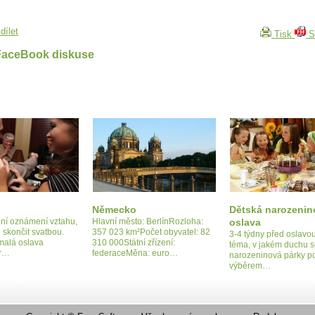
dílet
Tisk
S
FaceBook diskuse
Německo
Dětská narozenin
ální oznámení vztahu,
Hlavní město: BerlínRozloha:
oslava
l skončit svatbou.
357 023 km²Počet obyvatel: 82
3-4 týdny před oslavou
 malá oslava
310 000Státní zřízení:
téma, v jakém duchu 
 r…
federaceMěna: euro…
narozeninová párky po
výběrem…