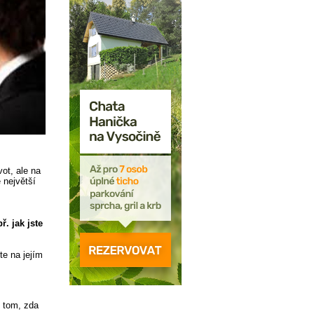
ot, ale na
 největší
ř. jak jste
te na jejím
o tom, zda