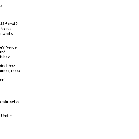
e
ší firmě?
vás na
onálního
te?
Velice
orné
tele v
předchozí
sumou, nebo
ení
 situaci a
. Umíte