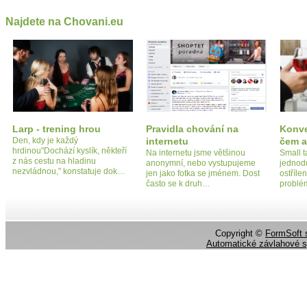
Najdete na Chovani.eu
Larp - trening hrou
Pravidla chování na
Konve
Den, kdy je každý
internetu
čem a
hrdinou"Dochází kyslík, někteří
Na internetu jsme většinou
Small t
z nás cestu na hladinu
anonymní, nebo vystupujeme
jednodu
nezvládnou," konstatuje dok…
jen jako fotka se jménem. Dost
ostříl
často se k druh…
problé
Copyright ©
FormSoft s
Automatické závlahové 