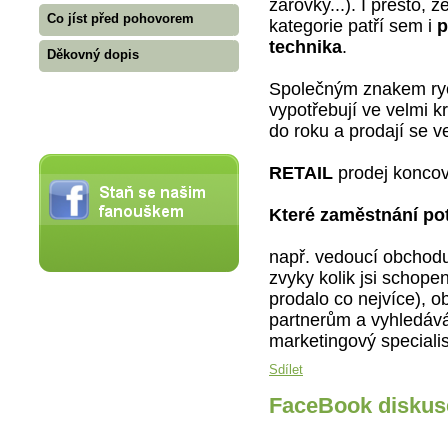
žárovky...). I přesto, ž
Co jíst před pohovorem
kategorie patří sem i
p
technika
.
Děkovný dopis
Společným znakem rych
vypotřebují ve velmi k
do roku a prodají se v
RETAIL
prodej koncov
Které zaměstnání po
např. vedoucí obchodu
zvyky kolik jsi schope
prodalo co nejvíce), 
partnerům a vyhledává
marketingový speciali
Sdílet
FaceBook diskus