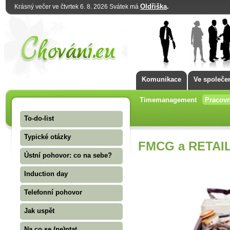
Oldřiška
.
Krásný večer ve čtvrtek 6. 8. 2026 Svátek má
Komunikace
Ve společe
Timemanagement
Pracovn
To-do-list
Typické otázky
FMCG a RETAI
Ústní pohovor: co na sebe?
Induction day
Telefonní pohovor
Jak uspět
Na co se (ne)ptat