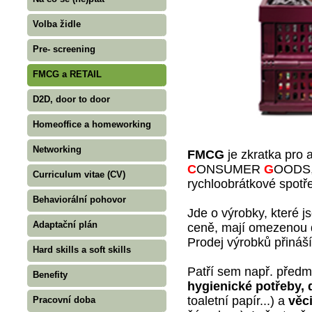
Volba židle
Pre- screening
FMCG a RETAIL
D2D, door to door
Homeoffice a homeworking
Networking
FMCG
je zkratka pro 
C
ONSUMER
G
OODS, 
Curriculum vitae (CV)
rychloobrátkové spotře
Behaviorální pohovor
Jde o výrobky, které j
Adaptační plán
ceně, mají omezenou d
Prodej výrobků přináší
Hard skills a soft skills
Patří sem např. předm
Benefity
hygienické potřeby, 
toaletní papír...) a
věc
Pracovní doba