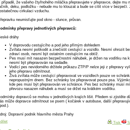
 případě, že vašeho čtyřnohého miláčka přepravujete v přepravce, dejte mu 
učník, deku, podložku - nebude mu to klouzat a bude se cítit více v bezpečí. Z
ostatečnou cirkulaci vzduchu.
řepravku neumisťujte pod okno - slunce, průvan.
odmínky přepravy jednotlivých přepravců:
eské dráhy
V doprovodu cestujícího a pod jeho přímým dohledem
Zvířata nesmí poškodit a znečistit cestující a vozidlo. Nesmí ohrozit b
zdraví osob, nesmí být ostatním cestujícím na obtíž.
Pes musí mít nasazen bezpečnostní náhubek, je držen na vodítku na k
nesmí být přepravován na sedadle.
Vodící pes nevidomého držitele průkazu ZTP/P nelze jeji z přepravy vyl
jeho přepravu odmítnout.
Živá zvířata může cestující přepravovat ve vozidlech pouze ve schrán
nepropustným dnem. Bez schránky lze přepravovat pouze psa. Výjimko
kde pes musí být přepravován ve schránce. Pes bez schránky musí mít
převozu nasazen náhubek a musí se držet na krátkém vodítku.
odmínky dopravců se mohou v jednotlivých krajích lišit. Předem si zjistěte d
ás může dopravce odmítnout se psem ( kočárek v autobuse, další přepravují
pod.).
droj: Dopravní podnik hlavního města Prahy
dílet
Tisk
S