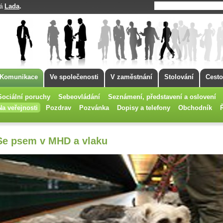
Lada
.
má
Komunikace
Ve společenosti
V zaměstnání
Stolování
Cesto
Sociální poruchy
Sebeovládání
Seznámení, představení a oslovení
Na veřejnosti
Pozdrav
Pozvánka
Dopisy a telefony
Obchodník
Se psem v MHD a vlaku