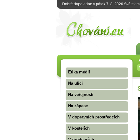
Dobré dopoledne v pátek 7. 8. 2026 Svátek 
Etika médií
Na ulici
Na veřejnosti
Na zápase
V dopravních prostředcích
V kostelích
V prodejnách