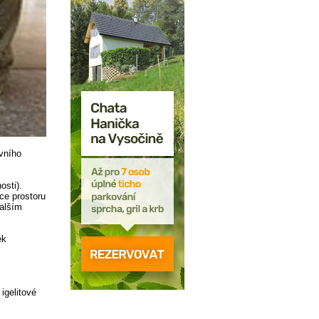
vního
osti).
ce prostoru
dalším
ek
igelitové