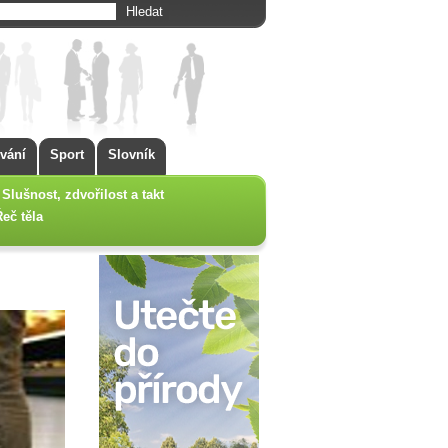
vání
Sport
Slovník
Slušnost, zdvořilost a takt
Řeč těla