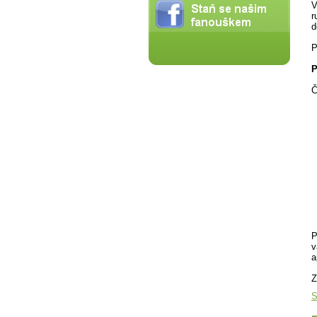
V
r
d
P
P
Č
P
v
a
Z
S