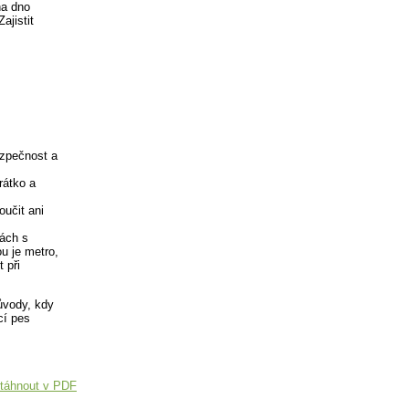
na dno
ajistit
ezpečnost a
rátko a
oučit ani
kách s
u je metro,
 při
ůvody, kdy
cí pes
táhnout v PDF