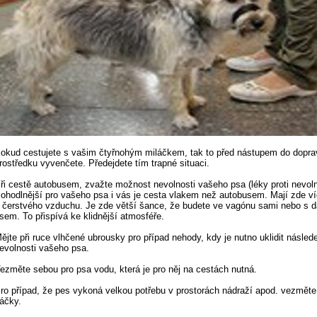
okud cestujete s vašim čtyřnohým miláčkem, tak to před nástupem do dopra
rostředku vyvenčete. Předejdete tím trapné situaci.
ři cestě autobusem, zvažte možnost nevolnosti vašeho psa (léky proti nevoln
ohodlnější pro vašeho psa i vás je cesta vlakem než autobusem. Mají zde ví
 čerstvého vzduchu. Je zde větší šance, že budete ve vagónu sami nebo s 
sem. To přispívá ke klidnější atmosféře.
ějte při ruce vlhčené ubrousky pro případ nehody, kdy je nutno uklidit násled
evolnosti vašeho psa.
ezměte sebou pro psa vodu, která je pro něj na cestách nutná.
ro případ, že pes vykoná velkou potřebu v prostorách nádraží apod. vezměte 
áčky.