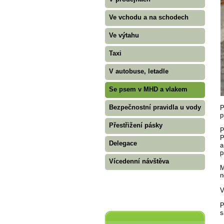
Ve vchodu a na schodech
Ve výtahu
Taxi
V autobuse, letadle
Se psem v MHD a vlakem
Bezpečnostní pravidla u vody
P
p
Přestřižení pásky
P
P
Delegace
a
p
Vícedenní návštěva
M
n
V
P
s