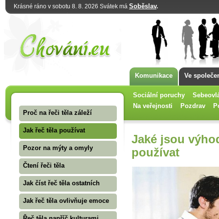
Soběslav
.
Krásné ráno v sobotu 8. 8. 2026 Svátek má
Komunikace
Ve společe
Sociální poruchy
Sebeovl
Na veřejnosti
Pozdrav
P
Proč na řeči těla záleží
Jak řeč těla používat
Jaké jsou výhody
Pozor na mýty a omyly
používat
Čtení řeči těla
Jak číst řeč těla ostatních
Jak řeč těla ovlivňuje emoce
Řeč těla napříč kulturami