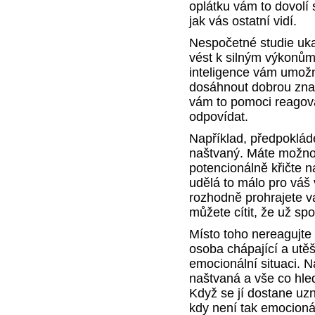
oplátku vám to dovolí 
jak vás ostatní vidí.
Nespočetné studie uka
vést k silným výkonům
inteligence vám umožn
dosáhnout dobrou znalo
vám to pomoci reagovat 
odpovídat.
Například, předpoklád
naštvaný. Máte možnos
potencionálně křičte n
udělá to málo pro váš 
rozhodně prohrajete vá
můžete cítit, že už s
Místo toho nereagujte 
osoba chápající a utěšu
emocionální situaci. 
naštvaná a vše co hled
Když se jí dostane uzn
kdy není tak emocioná