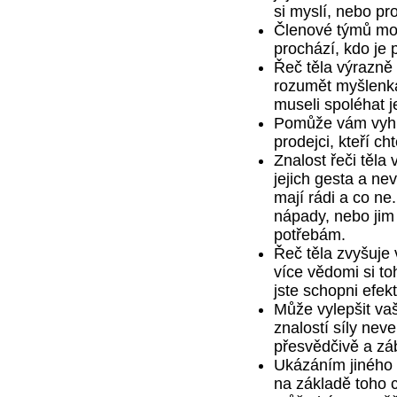
si myslí, nebo pr
Členové týmů moho
prochází, kdo je 
Řeč těla výrazně
rozumět myšlenká
museli spoléhat je
Pomůže vám vyhn
prodejci, kteří cht
Znalost řeči těl
jejich gesta a ne
mají rádi a co ne
nápady, nebo jim
potřebám.
Řeč těla zvyšuje 
více vědomi si toh
jste schopni efek
Může vylepšit vaš
znalostí síly neve
přesvědčivě a zá
Ukázáním jiného s
na základě toho 