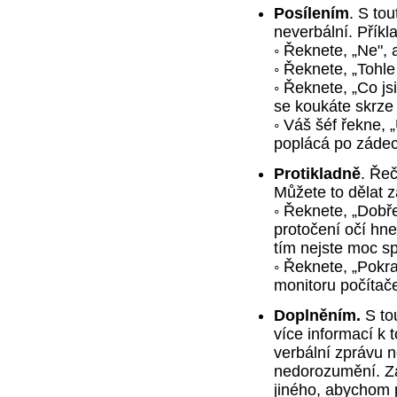
Posílením
. S tou
neverbální. Příkl
◦ Řeknete, „Ne", a
◦ Řeknete, „Tohle
◦ Řeknete, „Co js
se koukáte skrze 
◦ Váš šéf řekne, „
poplácá po zádech
Protikladně
. Řeč
Můžete to dělat 
◦ Řeknete, „Dobře
protočení očí hne
tím nejste moc spo
◦ Řeknete, „Pokr
monitoru počítače
Doplněním.
S tou
více informací k 
verbální zprávu 
nedorozumění. Zár
jiného, abychom p