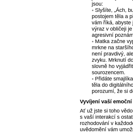
jsou:
◦ Slyšíte, „Ách, 
postojem těla a 
vám říká, abyste j
výraz v obličeji j
agresivní poznámk
◦ Matka začne vyp
mrkne na staršíh
není pravdivý, al
zvyku. Mrknutí 
slovně ho vyjádř
sourozencem.
◦ Přidáte smajlík
těla do digitální
porozumí, že si dě
Vyvíjení vaší emoční
Ať už jste si toho vě
s vaší interakcí s ostat
rozhodování v každode
uvědomění vám umožní, 