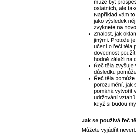
může být prospěš
ostatních, ale ta
Například vám to 
jako výsledek něj
zvyknete na novou
Znalost, jak okla
jinými. Protože je
učení o řeči těla 
dovednost použít 
hodně záleží na 
Řeč těla zvyšuje
důsledku pomůže z
Řeč těla pomůže 
porozumění, jak s
pomáhá vytvořit v
udržování vztahů
když si budou my
Jak se používá řeč tě
Můžete vyjádřit neverb