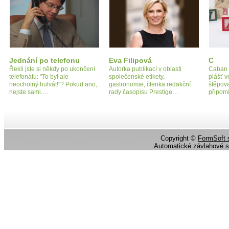
Jednání po telefonu
Eva Filipová
C
Řekli jste si někdy po ukončení
Autorka publikací v oblasti
Caban 
telefonátu: "To byl ale
společenské etikety,
plášť v
neochotný hulvát!"? Pokud ano,
gastronomie, členka redakční
štěpov
nejste sami.…
rady časopisu Prestige…
připom
Copyright ©
FormSoft s
Automatické závlahové 