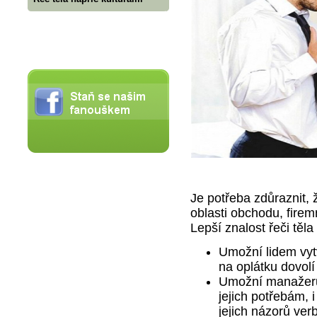
Je potřeba zdůraznit, 
oblasti obchodu, fire
Lepší znalost řeči těl
Umožní lidem vytv
na oplátku dovolí 
Umožní manažerů
jejich potřebám, 
jejich názorů verb