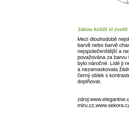
Jakou košili si zvoli
Mezi dlouhodobě nejobl
barvě nebo barvě cha
nejspolečenštější a ne
považována za barvu šl
bylo náročné. Lidé ji n
a nezamaskovala žádno
černý oblek s kontrast
doplňovat.
zdroj:www.elegantne.c
miru.cz,www.sekora.c