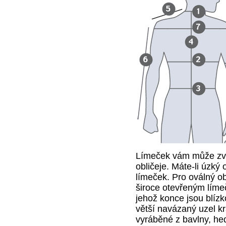
Límeček vám může zvýr
obličeje. Máte-li úzký 
límeček. Pro oválný ob
široce otevřeným líme
jehož konce jsou blízk
větší navázaný uzel kr
vyráběné z bavlny, he