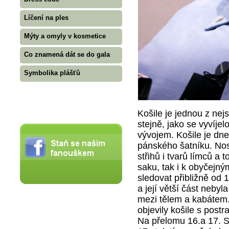
Líčení na ples
Mýty a omyly v kosmetice
Co znamená dát se do gala
Symbolika plášťů
Košile je jednou z nej
stejně, jako se vyvíje
vývojem. Košile je dn
pánského šatníku. Nos
střihů i tvarů límců a 
saku, tak i k obyčejný
sledovat přibližně od 
a její větší část nebyl
mezi tělem a kabátem.
objevily košile s post
Na přelomu 16.a 17. St