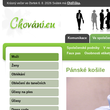
Oldřiška
.
Krásný večer ve čtvrtek 6. 8. 2026 Svátek má
Komunikace
Ve společe
Společenské podniky
V re
Faux pas
Osobnosti etiket
Muži
Ženy
Pánské košile
Oblékání
Oblečení do tanečních
Účesy na ples
Účesy
Dress code