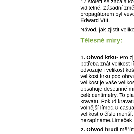
17.století se začala k
viditelné. Zásadní zm
propagátorem byl vévo
Edward VIII.
Návod, jak zjistit velik
Tělesné míry:
1. Obvod krku-
Pro zji
potřeba znát velikost 
odvozuje i velikost ko
velikost krku pod ohry
velikost je vaše veliko
obsahuje desetinné mí
celé centimetry. To plat
kravatu. Pokud kravatu
volnější límec.U casua
velikost o číslo menší,
nezapínáme.Límeček ko
2. Obvod hrudi
měříme