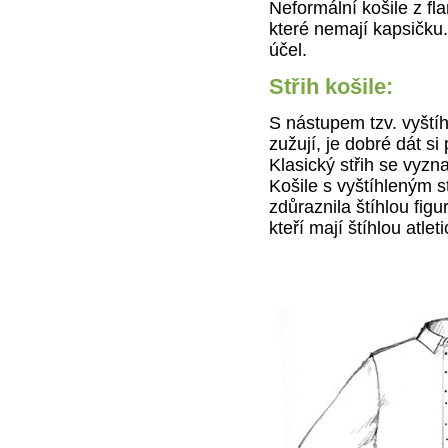
Neformální košile z fla
které nemají kapsičku
účel.
Střih košile:
S nástupem tzv. vyštíh
zužují, je dobré dát si 
Klasický střih se vyzna
Košile s vyštíhleným s
zdůraznila štíhlou figu
kteří mají štíhlou atle