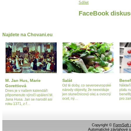
Sdílet
FaceBook diskus
Najdete na Chovani.eu
M. Jan Hus, Marie
Salát
Benef
Gorettiová
Od té doby, co severoevropské
Někteř
národy objevily, že neexistuje
platu n
Dnes je v našem kalendáři
jen slunečnicový olej a ovocný
benefi
připomenuto výročí upálení M.
ocet, ný…
pro za
Jana Husa. Jan se narodil asi
roku 1371, z ř…
Copyright ©
FormSoft s
Automatické závlahové 