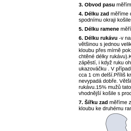
3. Obvod pasu
měříme
4. Délku zad
měříme o
spodnímu okraji košile
5. Délku ramene
měří
6. Délku rukávu
-v na
většinou s jednou vel
kloubu přes mírně pokr
chtěné délky rukávu).
zápěstí, i když ruku o
ukazováčku . V případ
cca 1 cm delší.Příliš k
nevypadá dobře. Větši
rukávu.15% mužů tato 
vhodnější košile s pr
7. Šířku zad
měříme z
kloubu ke druhému r