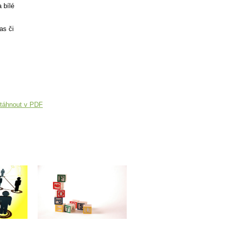
 bílé
as či
táhnout v PDF