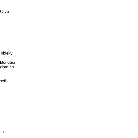
Clive
 obleky.
 blonďáci
dzimních
nneth
aul