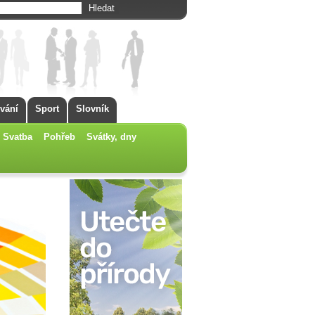
vání
Sport
Slovník
Svatba
Pohřeb
Svátky, dny