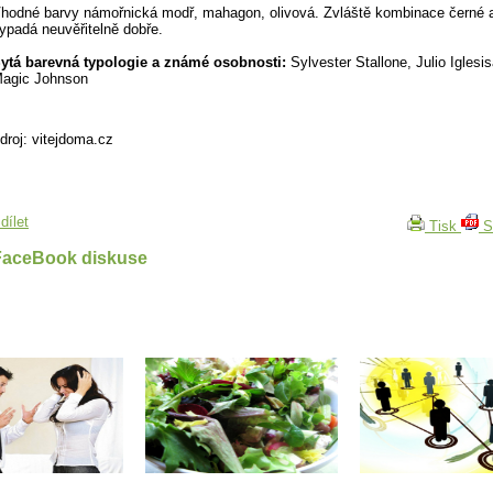
hodné barvy námořnická modř, mahagon, olivová. Zvláště kombinace černé a
ypadá neuvěřitelně dobře.
ytá barevná typologie a známé osobnosti:
Sylvester Stallone, Julio Iglesis
agic Johnson
droj: vitejdoma.cz
dílet
Tisk
S
FaceBook diskuse