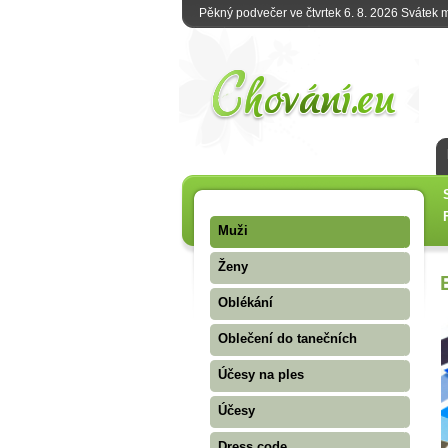
Pěkný podvečer ve čtvrtek 6. 8. 2026 Svátek
Muži
Ženy
Oblékání
Oblečení do tanečních
Účesy na ples
Účesy
Dress code