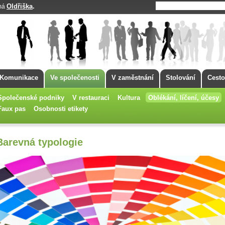
Oldřiška
.
 má
Komunikace
Ve společenosti
V zaměstnání
Stolování
Cesto
Společenské podniky
V restauraci
Kultura
Oblékání, líčení, účesy
Faux pas
Osobnosti etikety
Barevná typologie