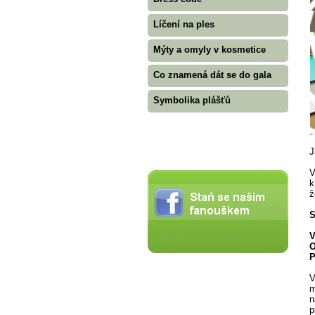
Líčení na ples
Mýty a omyly v kosmetice
Co znamená dát se do gala
Symbolika plášťů
J
V
k
ž
V
O
P
V
m
n
p