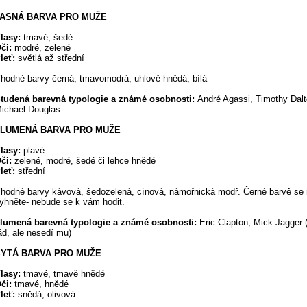
JASNÁ BARVA PRO MUŽE
lasy:
tmavé, šedé
či:
modré, zelené
leť:
světlá až střední
hodné barvy černá, tmavomodrá, uhlově hnědá, bílá
tudená barevná typologie a známé osobnosti:
André Agassi, Timothy Dalt
ichael Douglas
TLUMENÁ BARVA PRO MUŽE
lasy:
plavé
či:
zelené, modré, šedé či lehce hnědé
leť:
střední
hodné barvy kávová, šedozelená, cínová, námořnická modř. Černé barvě se r
yhněte- nebude se k vám hodit.
lumená barevná typologie a známé osobnosti:
Eric Clapton, Mick Jagger 
ád, ale nesedí mu)
SYTÁ BARVA PRO MUŽE
lasy:
tmavé, tmavě hnědé
či:
tmavé, hnědé
leť:
snědá, olivová