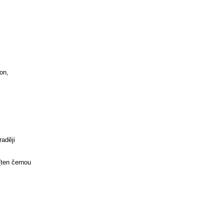
on,
aději
(ten černou