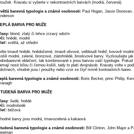
roužek. Kravatu si vyberte v nekontrastních barvách (modrá, červená).
větlá barevná typologie a známé osobnosti:
Paul Hogan, Jason Donovan, 
nderson
TEPLÁ BARVA PRO MUŽE
lasy:
blond, zlatý či lehce zrzavý odstín
či:
hnědé, modré
leť:
světlá, až střední
olte tmavě hnědé, hnědočerné, tmavě olivové, velbloudí hněď, kovově modré
ošili modré, zelené, bronzové, zlatohnědé, broskvové barvy. Vyzkoušejte jak
ednobarevné oblečení, tak kombinované s jinou barvou vaší typologie. Pokud
emají nosit bílou či černou košili, tady to platí dvojnásob. Kravaty volte v po
dstínech, vhodné jsou i proužky nebo vzor ze čtyř mírně kontrastních barev.
eplá barevná typologie a známé osobnosti:
Boris Becker, princ Philip, Ke
ranagh
STUDENÁ BARVA PRO MUŽE
lasy
: šedé, hnědé
či:
modrošedé
leť:
béžová
hodné barvy jsou modrá, tmavozelená a kakaová
tudená barevná typologie a známé osobnosti:
Bill Clinton, John Major a P
Newman