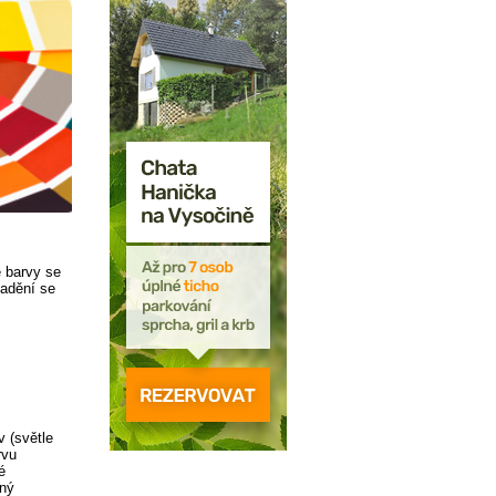
é barvy se
ladění se
 (světle
rvu
é
mný