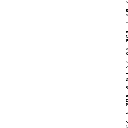
p
S
A
V
O
P
V
K
j
n
o
T
B
V
O
P
V
S