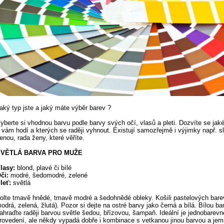
aký typ jste a jaký máte výběr barev ?
yberte si vhodnou barvu podle barvy svých očí, vlasů a pleti. Dozvíte se jak
 vám hodí a kterých se raději vyhnout. Existují samozřejmě i výjimky např. s
enou, rada ženy, které věříte.
SVĚTLÁ BARVA PRO MUŽE
lasy:
blond, plavé či bílé
či:
modré, šedomodré, zelené
leť:
světlá
olte tmavě hnědé, tmavě modré a šedohnědé obleky. Košili pastelových barev
odrá, zelená, žlutá). Pozor si dejte na ostré barvy jako černá a bílá. Bílou ba
ahraďte raději barvou světle šedou, břízovou, šampaň. Ideální je jednobarevn
rovedení, ale někdy vypadá dobře i kombinace s vetkanou jinou barvou a je