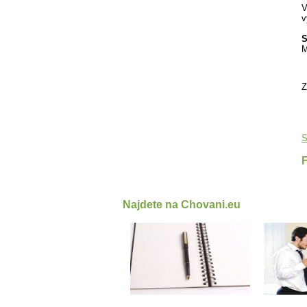
V
v
S
M
Z
S
Najdete na Chovani.eu