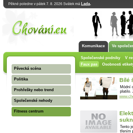
Lada
.
Pěkné poledne v pátek 7. 8. 2026 Svátek má
Komunikace
Ve společe
Společenské podniky
V re
Faux pas
Osobnosti etiket
Pěvecká scéna
Politika
Bílé
Módní d
Prohřešky nebo trend
platilo
www.cho
Společenské nehody
Fitness centrum
Elekt
sukn
Tento j
třením 