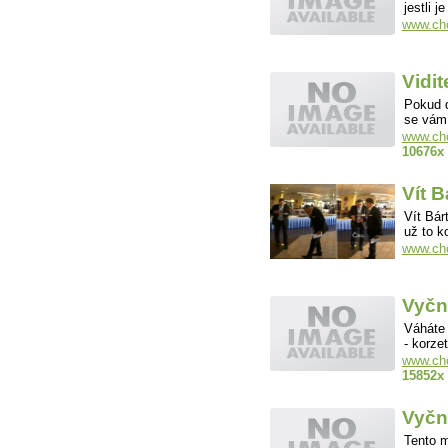
jestli 
www.cho
Vidit
Pokud d
se vám
www.cho
10676x
Vít B
Vít Bár
už to k
www.cho
Vyčn
Váháte
- korz
www.cho
15852x
Vyční
Tento m