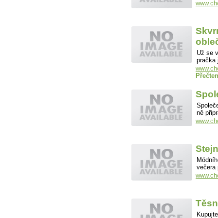
www.cho
Skvr
oble
Už se v
pračka
www.cho
Přečten
Spol
Společe
ně přip
www.cho
Stejn
Módního
večera 
www.cho
Těsn
Kupujte