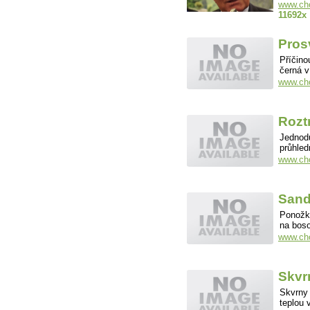
www.cho
11692x
Pros
Příčino
černá 
www.cho
Rozt
Jednod
průhled
www.cho
Sand
Ponožk
na bos
www.cho
Skvr
Skvrny 
teplou