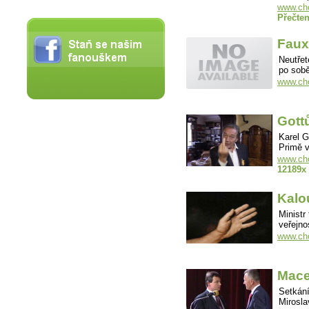
www.cho
Přečten
Faux
Neutřet
po sob
www.cho
Gott
Karel G
Primě 
www.cho
12189x
Kalo
Ministr
veřejno
www.cho
Mace
Setkání
Mirosl