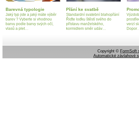
Barevná typologie
Přání ke svatbě
Promo
Jaký typ jste a jaký máte výběr
Standardní svatební blahopřání
Výzdoba
barev ? Vyberte si vhodnou
Řiďte loďku štěstí svého do
prostře
barvu podle barvy svých očí,
přístavu manželského,
verzí s
vlasů a plet…
kormidlem směr udáv…
Dopor
Copyright ©
FormSoft s
Automatické závlahové 