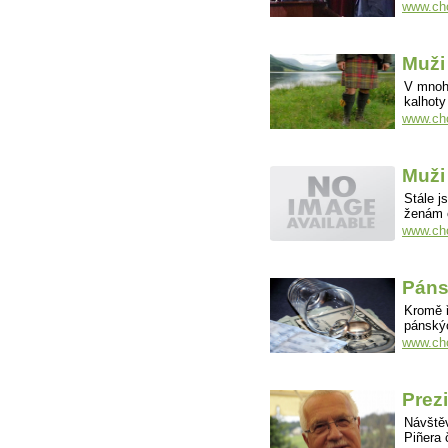
www.cho
Muži
V mnoh
kalhoty
www.cho
Muži
Stále j
ženám 
www.cho
Páns
Kromě ř
pánskýc
www.cho
Prez
Návštěv
Piñera