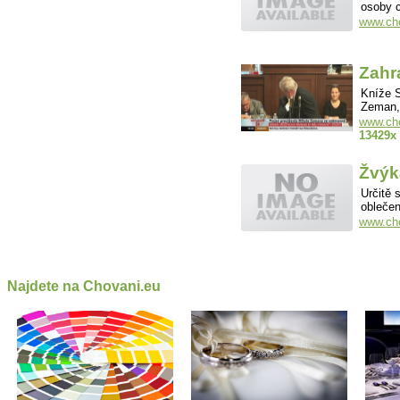
osoby 
www.cho
Zahr
Kníže 
Zeman, 
www.cho
13429x
Žvýk
Určitě 
oblečen
www.cho
Najdete na Chovani.eu