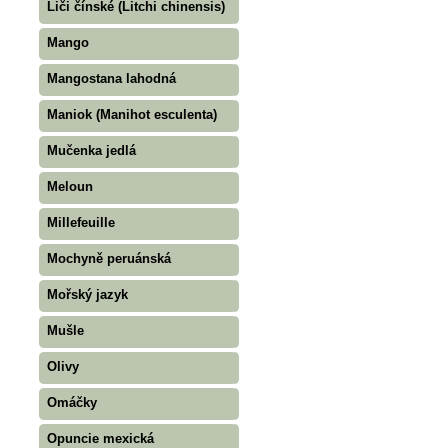
Liči čínské (Litchi chinensis)
Mango
Mangostana lahodná
Maniok (Manihot esculenta)
Mučenka jedlá
Meloun
Millefeuille
Mochyně peruánská
Mořský jazyk
Mušle
Olivy
Omáčky
Opuncie mexická