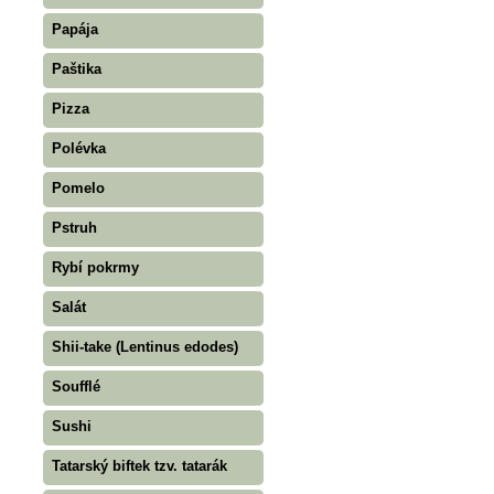
Papája
Paštika
Pizza
Polévka
Pomelo
Pstruh
Rybí pokrmy
Salát
Shii-take (Lentinus edodes)
Soufflé
Sushi
Tatarský biftek tzv. tatarák