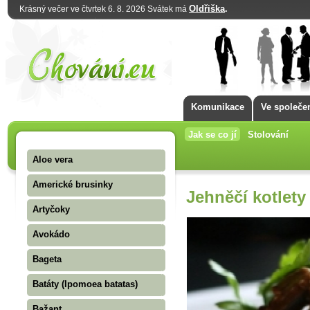
Oldřiška
.
Krásný večer ve čtvrtek 6. 8. 2026 Svátek má
Komunikace
Ve společe
Jak se co jí
Stolování
Aloe vera
Americké brusinky
Jehněčí kotlety
Artyčoky
Avokádo
Bageta
Batáty (Ipomoea batatas)
Bažant