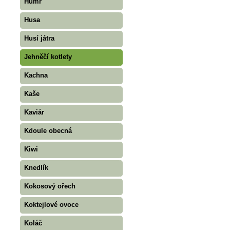
Humr
Husa
Husí játra
Jehněčí kotlety
Kachna
Kaše
Kaviár
Kdoule obecná
Kiwi
Knedlík
Kokosový ořech
Koktejlové ovoce
Koláč