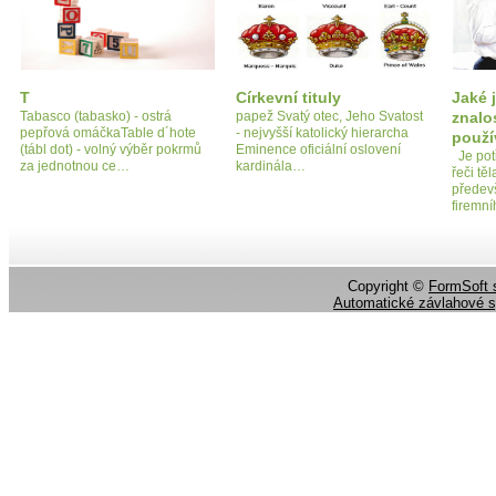
T
Církevní tituly
Jaké 
Tabasco (tabasko) - ostrá
papež Svatý otec, Jeho Svatost
znalos
pepřová omáčkaTable d´hote
- nejvyšší katolický hierarcha
použí
(tábl dot) - volný výběr pokrmů
Eminence oficiální oslovení
Je potř
za jednotnou ce…
kardinála…
řeči tě
předevš
firem
Copyright ©
FormSoft s
Automatické závlahové 