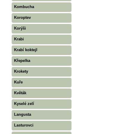
Kombucha
Koroptev
Korýši
Krabi
Krabí koktejl
Křepelka
Krokety
Kuře
Květák
Kyselé zelí
Langusta
Lasturovci