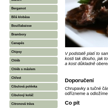
Bergamot
Bílá klobása
Bouillabaisse
Brambory
Canapés
Chipsy
V podstatě platí to s
kosti tak dlouho, jak t
Chléb
a kost důkladně oberem
Chléb s máslem
Chřest
Doporučení
Cibulová polévka
Chrupavky a tučné čás
odřízneme a odložíme n
Cibulový koláč
Co pít
Citronová tráva