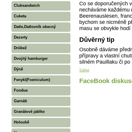
Co se doporučených vín
Clubsandwich
necháváme každému n
Beerenauslesen, franc
Cuketa
bychom se nicméně při
Datle,Datlovník obecný
masu se obvykle hodí č
Dezerty
Důvěrný tip
Drůbež
Osobně dáváme předno
přípravy a vlastní ch
Dvojitý hamburger
silném Pauillaku či po 
Dýně
Sdílet
Fenykl(Foeniculum)
FaceBook diskus
Fondue
Garnáti
Granátové jablko
Holoubě