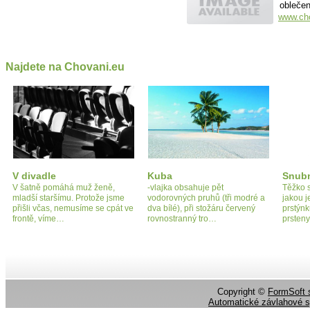
oblečen
www.cho
Najdete na Chovani.eu
V divadle
Kuba
Snubn
V šatně pomáhá muž ženě,
-vlajka obsahuje pět
Těžko s
mladší staršímu. Protože jsme
vodorovných pruhů (tři modré a
jakou j
přišli včas, nemusíme se cpát ve
dva bílé), při stožáru červený
prstýnk
frontě, víme…
rovnostranný tro…
prsten
Copyright ©
FormSoft s
Automatické závlahové 