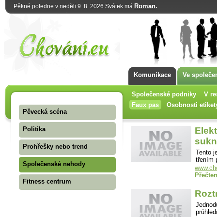
Roman
.
Pěkné poledne v neděli 9. 8. 2026 Svátek má
Komunikace
Ve společe
Společenské podniky
V re
Faux pas
Osobnosti etiket
Pěvecká scéna
Politika
Elekt
sukn
Prohřešky nebo trend
Tento j
třením 
Společenské nehody
www.cho
Přečten
Fitness centrum
Rozt
Jednod
průhled