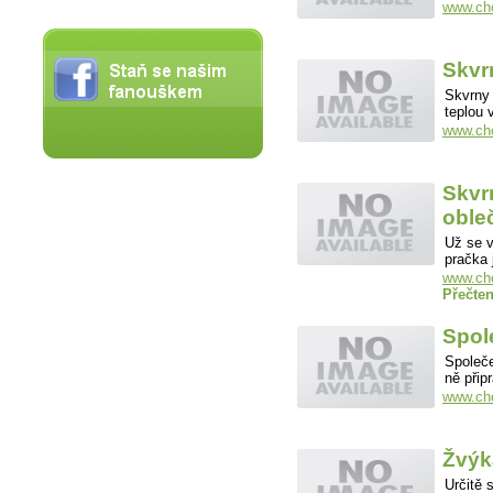
www.cho
Skvr
Skvrny 
teplou
www.cho
Skvr
oble
Už se v
pračka
www.cho
Přečten
Spol
Společe
ně přip
www.cho
Žvýk
Určitě 