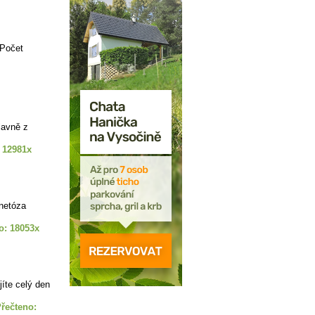
)Počet
lavně z
 12981x
netóza
o: 18053x
íte celý den
řečteno: