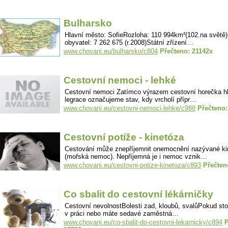
Bulharsko
Hlavní město: SofieRozloha: 110 994km²(102.na světě
obyvatel: 7 262 675 (r.2008)Státní zřízení…
www.chovani.eu/bulharsko/c804
Přečteno: 21142x
Cestovní nemoci - lehké
Cestovní nemoci Zatímco výrazem cestovní horečka h
legrace označujeme stav, kdy vrcholí přípr…
www.chovani.eu/cestovni-nemoci-lehke/c988
Přečteno:
Cestovní potíže - kinetóza
Cestování může znepříjemnit onemocnění nazývané ki
(mořská nemoc). Nepříjemná je i nemoc vznik…
www.chovani.eu/cestovni-potize-kinetoza/c893
Přečten
Co sbalit do cestovní lékárničky
Cestovní nevolnostBolesti zad, kloubů, svalůPokud stoj
v práci nebo máte sedavé zaměstná…
www.chovani.eu/co-sbalit-do-cestovni-lekarnicky/c894
P