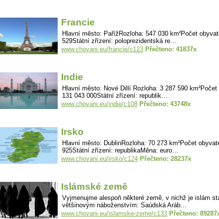
Francie
Hlavní město: PařížRozloha: 547 030 km²Počet obyvat
529Státní zřízení: poloprezidentská re…
www.chovani.eu/francie/c123
Přečteno: 41837x
Indie
Hlavní město: Nové Dillí Rozloha: 3 287 590 km²Počet 
131 043 000Státní zřízení: republik…
www.chovani.eu/indie/c108
Přečteno: 43748x
Irsko
Hlavní město: DublinRozloha: 70 273 km²Počet obyvate
925Státní zřízení: republikaMěna: euro…
www.chovani.eu/irsko/c124
Přečteno: 28237x
Islámské země
Vyjmenujme alespoň některé země, v nichž je islám s
většinovým náboženstvím: Saúdská Aráb…
www.chovani.eu/islamske-zeme/c133
Přečteno: 89287