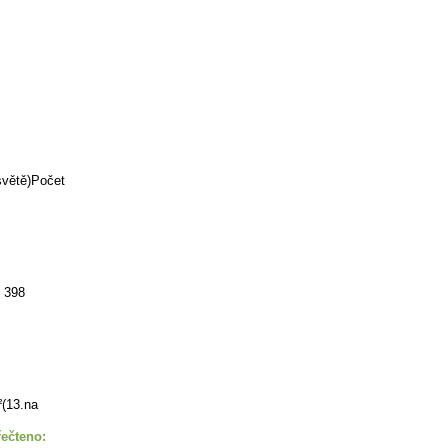
světě)Počet
: 398
²(13.na
řečteno: