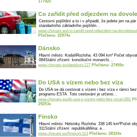
17792x
Co zařídit před odjezdem na dovol
Cestovní pojištění a to i v případě, že jedete jen na pá
standartního základního pojištěn…
www.chovani.eu/co-zaridit-pred-odjezdem-na-dovolenou
Přečteno: 22974x
Dánsko
Hlavní město: KodaňRozloha: 43 094 km² Počet obyvat
084Státní zřízení: konstituční monarchi…
www.chovani.eu/dansko/c127
Přečteno: 27459x
Do USA s vízem nebo bez víza
Do USA se dá cestovat s vízem i bez víza v rámci be
programu ESTA. Toto cestování je určeno…
www.chovani.eu/do-usa-s-vizem-nebo-bez-viza/c891
Př
29253x
Finsko
Hlavní město: Helsinky Rozloha: 338 145 km²Počet oby
311Státní zřízení: republikaMěna: e…
www.chovani.eu/finsko/c113
Přečteno: 28324x