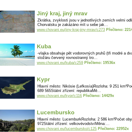
Jiný kraj, jiný mrav
Zkrátka, zvyklosti jsou v jednotlivých zemích velmi odl
Chorvatsku je zakázáno mít u sebe jak…
www.chovani.eu/jiny-kraj-jiny-mrav/c273
Přečteno: 221
Kuba
-vlajka obsahuje pět vodorovných pruhů (tři modré a dva 
stožáru červený rovnostranný tro…
www.chovani.eu/kuba/c259
Přečteno: 19536x
Kypr
Hlavní město: Nikósie (Lefkosía)Rozloha: 9 251 km²Po
689 565Státní zřízení: republikaMě…
www.chovani.eu/kypr/c116
Přečteno: 14429x
Lucembursko
Hlavní město: LucemburkRozloha: 2 586 km²Počet oby
972Státní zřízení: velkovévodstvíMěna:…
www.chovani.eu/lucembursko/c125
Přečteno: 22952x