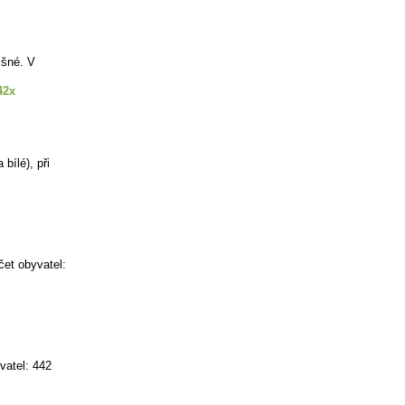
išné. V
42x
bílé), při
čet obyvatel:
vatel: 442