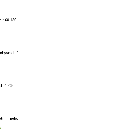
el: 60 180
obyvatel: 1
l: 4 234
tátním nebo
x