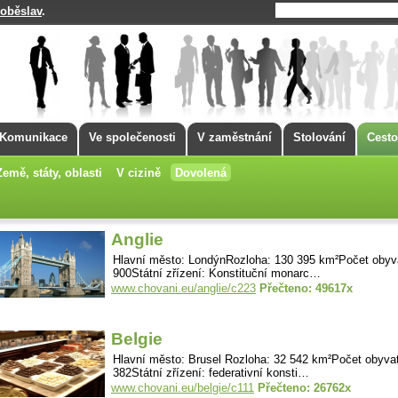
oběslav
.
Komunikace
Ve společenosti
V zaměstnání
Stolování
Cesto
Země, státy, oblasti
V cizině
Dovolená
Anglie
Hlavní město: LondýnRozloha: 130 395 km²Počet obyva
900Státní zřízení: Konstituční monarc…
www.chovani.eu/anglie/c223
Přečteno: 49617x
Belgie
Hlavní město: Brusel Rozloha: 32 542 km²Počet obyvat
382Státní zřízení: federativní konsti…
www.chovani.eu/belgie/c111
Přečteno: 26762x