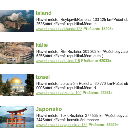
Island
Hlavní město: ReykjavíkRozloha: 103 125 km²Počet ob
252Státní zřízení: republikaMěna: Isl…
www.chovani.eu/island/c128
Přečteno: 18408x
Itálie
Hlavní město: ŘímRozloha: 301 203 km²Počet obyvatel
625Státní zřízení: republikaMěna: euro (…
www.chovani.eu/italie/c119
Přečteno: 42033x
Izrael
Hlavní město: Jeruzalém Rozloha: 20 770 km²Počet ob
000Státní zřízení: republikaMěna: N…
www.chovani.eu/izrael/c109
Přečteno: 23361x
Japonsko
Hlavní město: TokioRozloha: 377 835 km²Počet obyvat
244Státní zřízení: konstituční monarc…
www.chovani.eu/japonsko/c132
Přečteno: 63529x