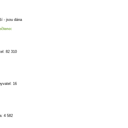
ší - jsou dána
ečteno:
el: 82 310
yvatel: 16
a: 4 582