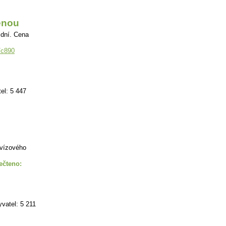
enou
r dní. Cena
/c890
el: 5 447
zvízového
ečteno:
vatel: 5 211