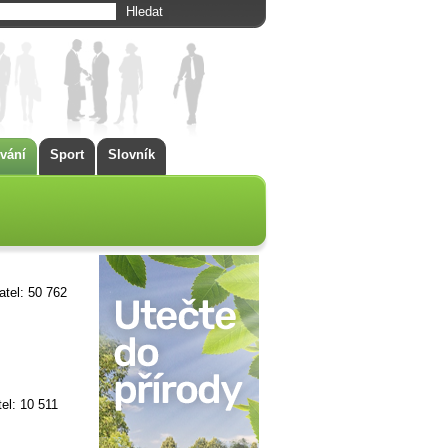
vání
Sport
Slovník
tel: 50 762
el: 10 511