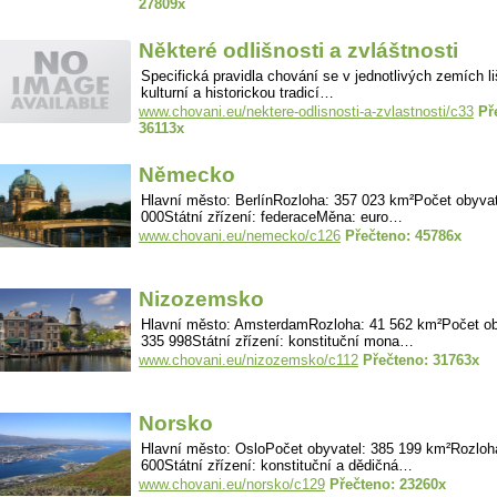
27809x
Některé odlišnosti a zvláštnosti
Specifická pravidla chování se v jednotlivých zemích li
kulturní a historickou tradicí…
www.chovani.eu/nektere-odlisnosti-a-zvlastnosti/c33
Př
36113x
Německo
Hlavní město: BerlínRozloha: 357 023 km²Počet obyvat
000Státní zřízení: federaceMěna: euro…
www.chovani.eu/nemecko/c126
Přečteno: 45786x
Nizozemsko
Hlavní město: AmsterdamRozloha: 41 562 km²Počet ob
335 998Státní zřízení: konstituční mona…
www.chovani.eu/nizozemsko/c112
Přečteno: 31763x
Norsko
Hlavní město: OsloPočet obyvatel: 385 199 km²Rozloh
600Státní zřízení: konstituční a dědičná…
www.chovani.eu/norsko/c129
Přečteno: 23260x