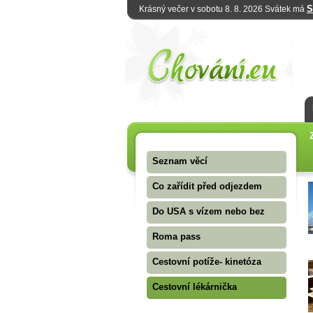
S
Krásný večer v sobotu 8. 8. 2026 Svátek má
Seznam věcí
Co zařídit před odjezdem
Do USA s vízem nebo bez
Roma pass
Cestovní potíže- kinetóza
Cestovní lékárnička