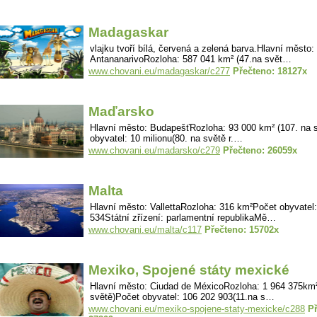
Madagaskar
vlajku tvoří bílá, červená a zelená barva.Hlavní město:
AntananarivoRozloha: 587 041 km² (47.na svět…
www.chovani.eu/madagaskar/c277
Přečteno: 18127x
Maďarsko
Hlavní město: BudapešťRozloha: 93 000 km² (107. na 
obyvatel: 10 milionu(80. na světě r.…
www.chovani.eu/madarsko/c279
Přečteno: 26059x
Malta
Hlavní město: VallettaRozloha: 316 km²Počet obyvatel
534Státní zřízení: parlamentní republikaMě…
www.chovani.eu/malta/c117
Přečteno: 15702x
Mexiko, Spojené státy mexické
Hlavní město: Ciudad de MéxicoRozloha: 1 964 375km
světě)Počet obyvatel: 106 202 903(11.na s…
www.chovani.eu/mexiko-spojene-staty-mexicke/c288
P