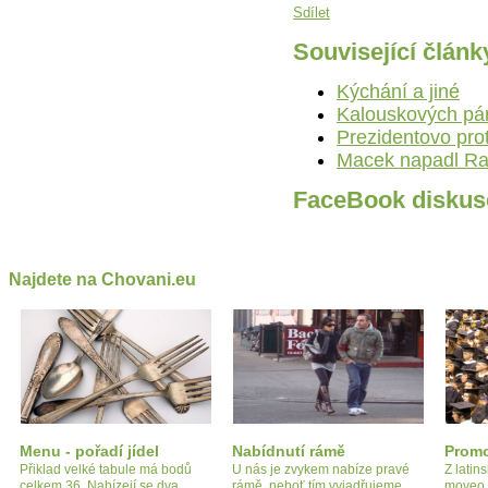
Sdílet
Související článk
Kýchání a jiné
Kalouskových pár
Prezidentovo pro
Macek napadl Ra
FaceBook diskus
Najdete na Chovani.eu
Menu - pořadí jídel
Nabídnutí rámě
Prom
Přiklad velké tabule má bodů
U nás je zvykem nabíze pravé
Z latin
celkem 36. Nabízejí se dva
rámě, neboť tím vyjadřujeme
moveo, 