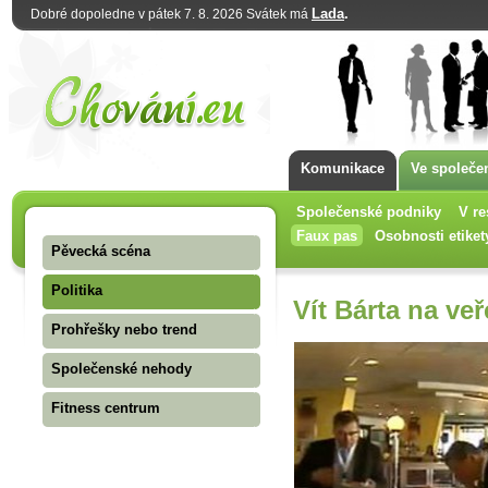
Lada
.
Dobré dopoledne v pátek 7. 8. 2026 Svátek má
Komunikace
Ve společe
Společenské podniky
V re
Faux pas
Osobnosti etiket
Pěvecká scéna
Politika
Vít Bárta na veř
Prohřešky nebo trend
Společenské nehody
Fitness centrum