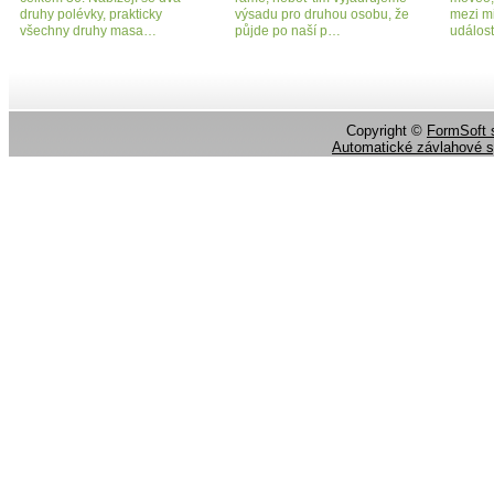
druhy polévky, prakticky
výsadu pro druhou osobu, že
mezi m
všechny druhy masa…
půjde po naší p…
událos
Copyright ©
FormSoft s
Automatické závlahové 