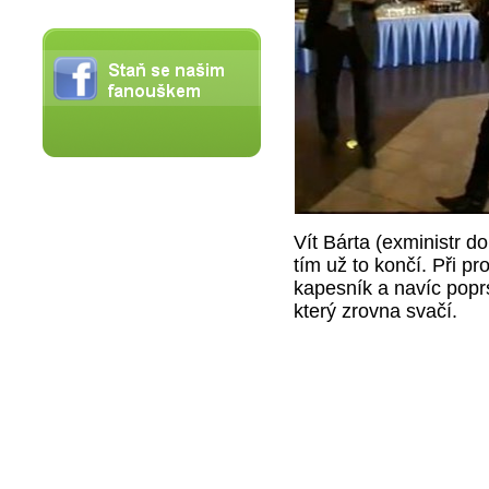
Vít Bárta (exministr d
tím už to končí. Při p
kapesník a navíc popr
který zrovna svačí.