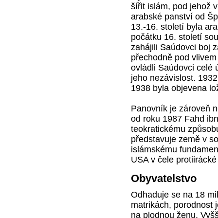
šířit islám, pod jehož
arabské panství od Špa
13.-16. století byla 
počátku 16. století so
zahájili Saúdovci boj z
přechodně pod vlivem 
ovládli Saúdovci celé 
jeho nezávislost. 1932
1938 byla objevena lo
Panovník je zároveň n
od roku 1987 Fahd ibn
teokratickému způsobu
představuje země v s
islámskému fundament
USA v čele protiirácké
Obyvatelstvo
Odhaduje se na 18 mil
matrikách, porodnost j
na plodnou ženu. Vyšší