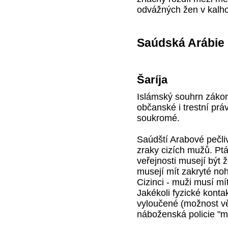
odvážných žen v kalho
Saúdská Arábie
Šaríja
Islámský souhrn zákon
občanské i trestní prá
soukromé.
Saúdští Arabové pečli
zraky cizích mužů. Pt
veřejnosti musejí být 
musejí mít zakryté noh
Cizinci - muži musí mí
Jakékoli fyzické kont
vyloučené (možnost vě
náboženská policie "m