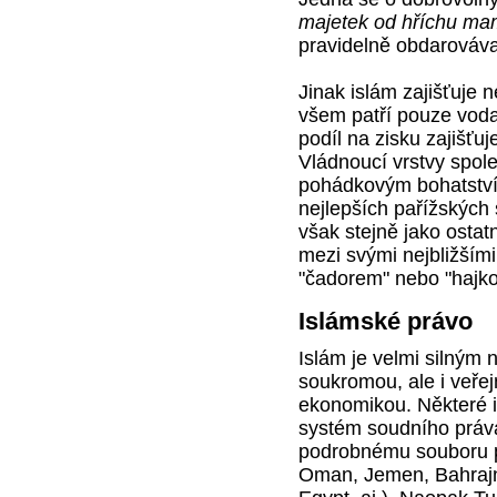
majetek od hříchu ma
pravidelně obdarováv
Jinak islám zajišťuje 
všem patří pouze voda
podíl na zisku zajišť
Vládnoucí vrstvy společ
pohádkovým bohatstvím
nejlepších pařížských 
však stejně jako osta
mezi svými nejbližšími
"čadorem" nebo "hajko
Islámské právo
Islám je velmi silným 
soukromou, ale i veřej
ekonomikou. Některé 
systém soudního práva 
podrobnému souboru př
Oman, Jemen, Bahrajn,