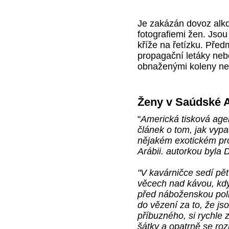
Je zakázán dovoz alko
fotografiemi žen. Jso
kříže na řetízku. Pře
propagační letáky neb
obnaženými koleny ne
Ženy v Saúdské A
"
Americká tisková age
článek o tom, jak vypa
nějakém exotickém pros
Arábii. autorkou byla
"V kavárničce sedí pě
věcech nad kávou, kdy
před náboženskou poli
do vězení za to, že j
příbuzného, si rychle 
šátky a opatrně se roz