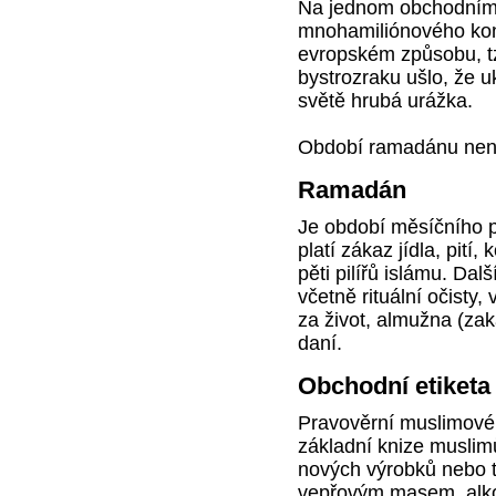
Na jednom obchodním j
mnohamiliónového kontr
evropském způsobu, t
bystrozraku ušlo, že 
světě hrubá urážka.
Období ramadánu není
Ramadán
Je období měsíčního 
platí zákaz jídla, pití
pěti pilířů islámu. Dal
včetně rituální očisty
za život, almužna (zak
daní.
Obchodní etiketa
Pravověrní muslimové 
základní knize muslim
nových výrobků nebo t
vepřovým masem, alko