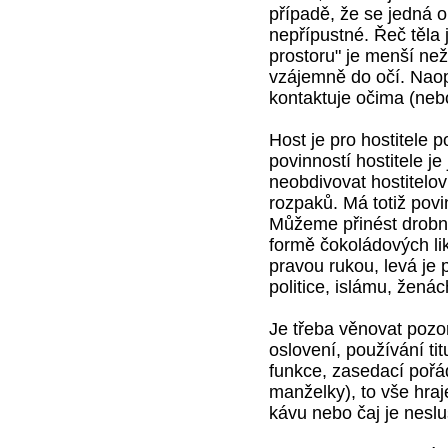
případě, že se jedná 
nepřípustné. Řeč těla 
prostoru" je menší než
vzájemně do očí. Naop
kontaktuje očima (neb
Host je pro hostitele 
povinností hostitele je
neobdivovat hostitel
rozpaků. Má totiž pov
Můžeme přinést drobné
formě čokoládových l
pravou rukou, levá je 
politice, islámu, ženác
Je třeba věnovat pozo
oslovení, používání ti
funkce, zasedací pořád
manželky), to vše hra
kávu nebo čaj je nesl