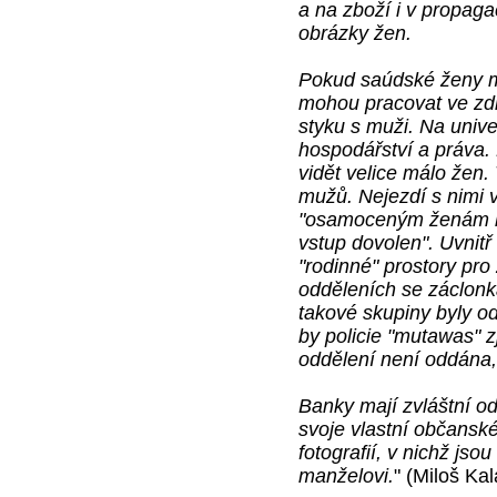
a na zboží i v propag
obrázky žen.
Pokud saúdské ženy ma
mohou pracovat ve zdr
styku s muži. Na unive
hospodářství a práva. 
vidět velice málo žen.
mužů. Nejezdí s nimi v
"osamoceným ženám b
vstup dovolen". Uvnit
"rodinné" prostory pr
odděleních se záclon
takové skupiny byly od
by policie "mutawas" z
oddělení není oddána,
Banky mají zvláštní od
svoje vlastní občansk
fotografií, v nichž jso
manželovi.
" (Miloš Kal