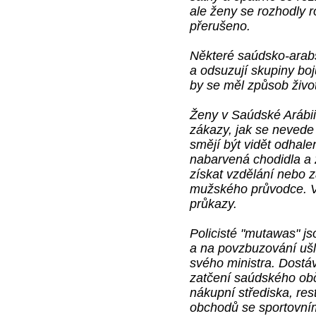
ale ženy se rozhodly ro
přerušeno.
Některé saúdsko-arab
a odsuzují skupiny boju
by se měl způsob živo
Ženy v Saúdské Arábii
zákazy, jak se nevede 
smějí být vidět odhal
nabarvená chodidla a 
získat vzdělání nebo
mužského průvodce. V
průkazy.
Policisté "mutawas" j
a na povzbuzování ušle
svého ministra. Dostá
zatčení saúdského obča
nákupní střediska, res
obchodů se sportovní