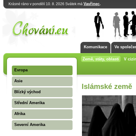
Vavřinec
.
Krásné ráno v pondělí 10. 8. 2026 Svátek má
Komunikace
Ve společe
Země, státy, oblasti
V cizi
Evropa
Asie
Islámské země
Blízký východ
Střední Amerika
Afrika
Severní Amerika