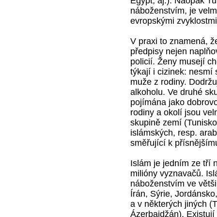
Egypt, aj.). Naopak Tu
náboženstvím, je velm
evropskými zvyklostmi
V praxi to znamená, ž
předpisy nejen naplňo
policií. Ženy musejí c
týkají i cizinek: nesmí
muže z rodiny. Dodržu
alkoholu. Ve druhé sk
pojímána jako dobrovo
rodiny a okolí jsou velm
skupině zemí (Tunisko
islámských, resp. ara
směřující k přísnějším
Islám je jedním ze tří
milióny vyznavačů. Is
náboženstvím ve větši
Írán, Sýrie, Jordánsko
a v některých jiných 
Ázerbajdžán). Existují 