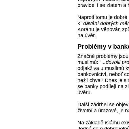
pravidel i se zlatem a 
Naproti tomu je dobré
k "
dávání dobrých měr
Koránu je věnován způs
na úvěr.
Problémy v bankov
Značné problémy jsou v
muslimů: "
...dovolil pr
odjakživa u muslimů k
bankovnictví, neboť c
než lichva? Dnes je s
se banky podílejí na z
úvěru.
Další zádrhel se objevi
životní a úrazové, je n
Na základě islámu exis
Jedná se o dobrovolný 