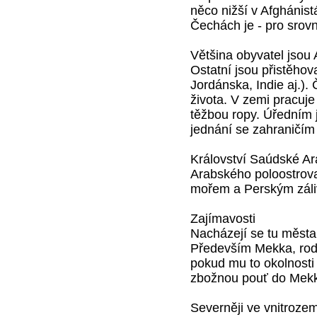
něco nižší v Afghánistá
Čechách je - pro srovn
Většina obyvatel jsou 
Ostatní jsou přistěhov
Jordánska, Indie aj.)
života. V zemi pracuje
těžbou ropy. Úředním 
jednání se zahraničím 
Království Saúdské Ará
Arabského poloostrov
mořem a Perským zál
Zajímavosti
Nacházejí se tu města
Především Mekka, rod
pokud mu to okolnosti 
zbožnou pouť do Mekk
Severněji ve vnitroze