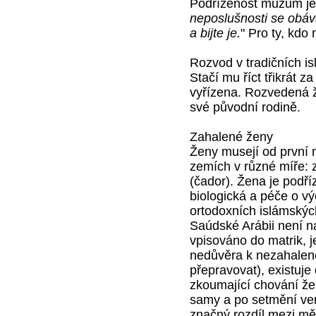
Podřízenost mužům je
neposlušnosti se obává
a bijte je.
" Pro ty, kdo
Rozvod v tradičních i
Stačí mu říct třikrát 
vyřízena. Rozvedená ž
své původní rodině.
Zahalené ženy
Ženy musejí od první 
zemích v různé míře: z
(čador). Žena je podří
biologická a péče o vý
ortodoxních islámských
Saúdské Arábii není n
vpisováno do matrik, 
nedůvěra k nezahalené 
přepravovat), existuje
zkoumající chování žen
samy a po setmění venk
značný rozdíl mezi mě