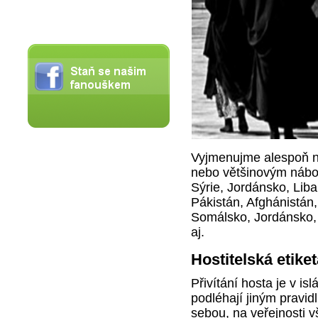
Vyjmenujme alespoň ně
nebo většinovým nábož
Sýrie, Jordánsko, Lib
Pákistán, Afghánistán,
Somálsko, Jordánsko, 
aj.
Hostitelská etike
Přivítání hosta je v i
podléhají jiným pravid
sebou, na veřejnosti v