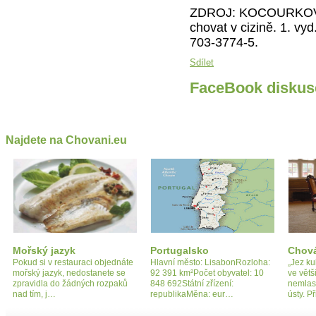
ZDROJ: KOCOURKOVÁ, J
chovat v cizině. 1. vy
703-3774-5.
Sdílet
FaceBook diskus
Najdete na Chovani.eu
Mořský jazyk
Portugalsko
Chová
Pokud si v restauraci objednáte
Hlavní město: LisabonRozloha:
„Jez k
mořský jazyk, nedostanete se
92 391 km²Počet obyvatel: 10
ve větš
zpravidla do žádných rozpaků
848 692Státní zřízení:
nemlask
nad tím, j…
republikaMěna: eur…
ústy. P