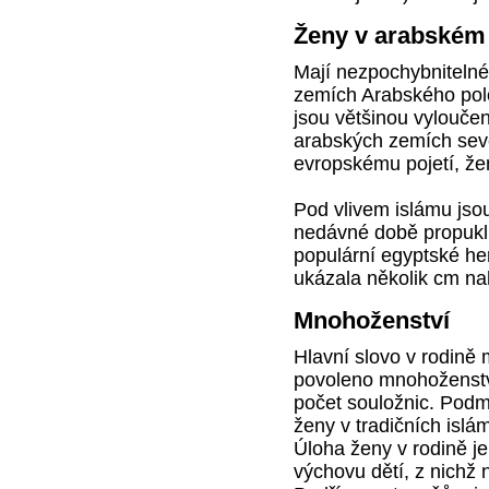
Ženy v arabském
Mají nezpochybnitelné
zemích Arabského polo
jsou většinou vyloučen
arabských zemích sever
evropskému pojetí, ženy
Pod vlivem islámu jso
nedávné době propukl 
populární egyptské he
ukázala několik cm na
Mnohoženství
Hlavní slovo v rodině
povoleno mnohoženstv
počet souložnic. Podmí
ženy v tradičních isl
Úloha ženy v rodině j
výchovu dětí, z nichž 