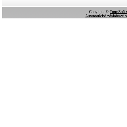
Copyright ©
FormSoft s
Automatické závlahové 