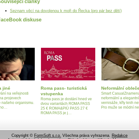
ouvisející články
Seznam věcí na dovolenou k moři do Řecka (pro pár bez dětí)
FaceBook diskuse
 jiné
Roma pass- turistická
Neformální obleč
vání na veřejnosti
vstupenka
Smart CasualZnamen
 na projevech
neformální a elegantní
Roma pass je dostání hned ve
se našeho organismu.
vernisáže, křty knih n
dvou variantách ROMA PASS
vho…
Pro muže se módní n
25 € ROMA&PIÙ PASS 27 €
ROMA PASS je j…
Copyright ©
FormSoft s.r.o.
Všechna práva vyhrazena.
Redakce