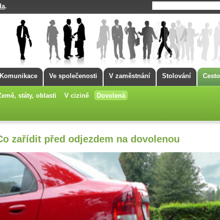
da
.
Komunikace
Ve společenosti
V zaměstnání
Stolování
Cesto
Země, státy, oblasti
V cizině
Dovolená
Co zařídit před odjezdem na dovolenou