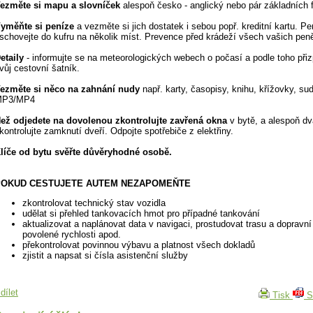
ezměte si mapu a slovníček
alespoň česko - anglický nebo pár základních f
yměňte si peníze
a vezměte si jich dostatek i sebou popř. kreditní kartu. Pe
schovejte do kufru na několik míst. Prevence před krádeží všech vašich pen
etaily
- informujte se na meteorologických webech o počasí a podle toho při
vůj cestovní šatník.
ezměte si něco na zahnání nudy
např. karty, časopisy, knihu, křížovky, su
MP3/MP4
ež odjedete na dovolenou zkontrolujte zavřená okna
v bytě, a alespoň dv
kontrolujte zamknutí dveří. Odpojte spotřebiče z elektřiny.
líče od bytu svěřte důvěryhodné osobě.
POKUD CESTUJETE AUTEM NEZAPOMEŇTE
zkontrolovat technický stav vozidla
udělat si přehled tankovacích hmot pro případné tankování
aktualizovat a naplánovat data v navigaci, prostudovat trasu a dopravní
povolené rychlosti apod.
překontrolovat povinnou výbavu a platnost všech dokladů
zjistit a napsat si čísla asistenční služby
dílet
Tisk
S