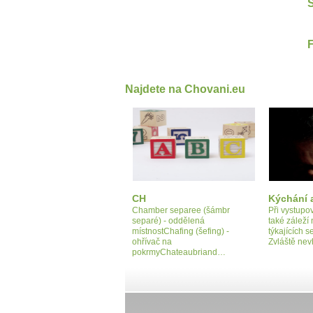
S
Najdete na Chovani.eu
CH
Kýchání a
Chamber separee (šámbr
Při vystupo
separé) - oddělená
také záleží
místnostChafing (šefing) -
týkajících 
ohřívač na
Zvláště ne
pokrmyChateaubriand…