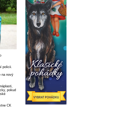
o
 policii.
že na nový
náplasti,
cky, pokud
řské
kytne CK