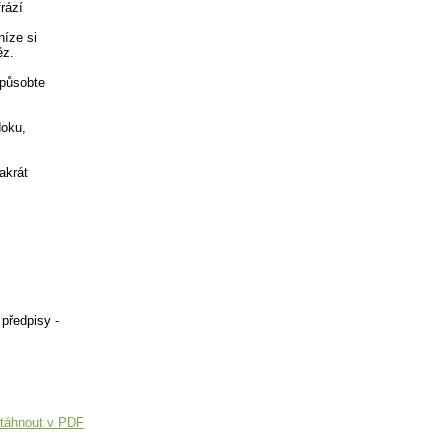
rází
níze si
ěz.
způsobte
doku,
akrát
 předpisy -
táhnout v PDF