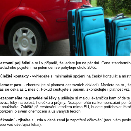
estovní pojištění
a to i v případě, že jedete jen na pár dní. Cena standartníh
ákladního pojištění na jeden den se pohybuje okolo 20Kč.
ůležité kontakty
- vyhledejte si minimálně spojení na český konzulát a místní
latnost pasu
- zkontrolujte si platnost cestovních dokladů. Myslete na to , 
as se čeká až 1 měsíc. Pokud cestujete s pasem, zkontrolujte i platnost víz.
ezapomeňte na pravidelné léky
a udělejte si malou lékárničku kam přidejte 
bvaz, léky na bolest, horečku a průjmy. Nezapomeňte na kompenzační pomů
e používáte. Zvláště při cestování letadlem mimo EU, budete potřebovat léka
otvrzení o svém onemocění a užívaných lécích.
čkování
- zjistěte si, zda v dané zemi je zapotřebí očkování (radu vám pos
ebo váš ošetřující lékař).