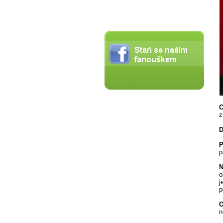
C
z
D
P
p
N
o
j
p
O
n