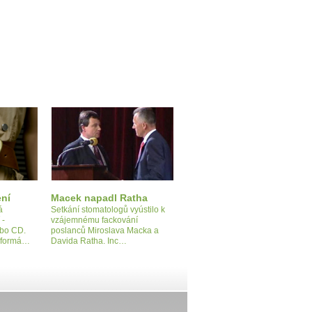
ení
Macek napadl Ratha
á
Setkání stomatologů vyústilo k
 -
vzájemnému fackování
ebo CD.
poslanců Miroslava Macka a
eformá…
Davida Ratha. Inc…