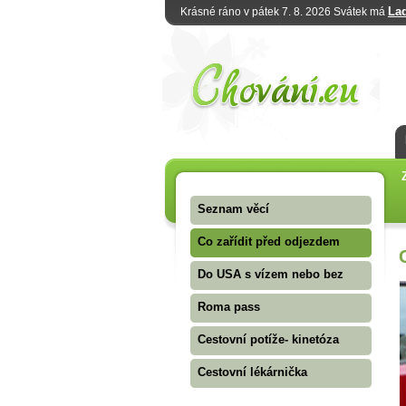
La
Krásné ráno v pátek 7. 8. 2026 Svátek má
Seznam věcí
Co zařídit před odjezdem
Do USA s vízem nebo bez
Roma pass
Cestovní potíže- kinetóza
Cestovní lékárnička