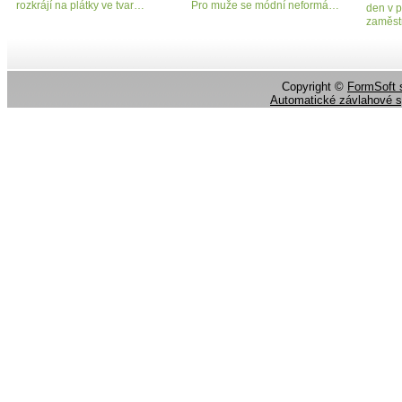
rozkrájí na plátky ve tvar…
Pro muže se módní neformá…
den v 
zaměs
Copyright ©
FormSoft s
Automatické závlahové 