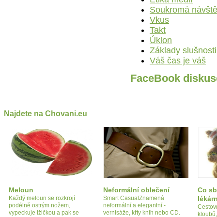
Soukromá návšt
Vkus
Takt
Úklon
Základy slušnosti
Váš čas je váš
FaceBook diskus
Najdete na Chovani.eu
Meloun
Neformální oblečení
Co sb
Každý meloun se rozkrojí
Smart CasualZnamená
lékár
podélně ostrým nožem,
neformální a elegantní -
Cestovn
vypeckuje lžičkou a pak se
vernisáže, křty knih nebo CD.
kloubů,