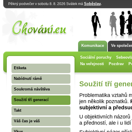
Soběslav
.
Pěkný podvečer v sobotu 8. 8. 2026 Svátek má
Komunikace
Ve společe
Sociální poruchy
Sebeovl
Na veřejnosti
Pozdrav
P
Etiketa
Nabídnutí rámě
Soužití tří gene
Soukromá návštěva
Problematika vztahů m
Soužití tří generací
jen několik poznatků.
subjektivní a předs
Takt
U objektivních názorů 
Váš čas je váš
a předností, ale i u lid
Subjektivní názor přís
Vkus