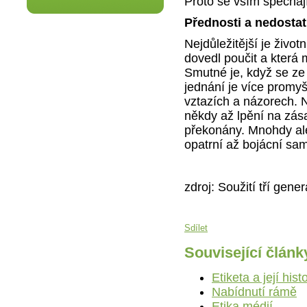
Proto se vším spěchají
Přednosti a nedostat
Nejdůležitější je život
dovedl poučit a která 
Smutné je, když se ze 
jednání je více promyš
vztazích a názorech. 
někdy až lpění na zás
překonány. Mnohdy al
opatrní až bojácní sam
zdroj: Soužití tří gener
Sdílet
Související článk
Etiketa a její hist
Nabídnutí rámě
Etika médií