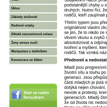
podstatnější chyby u s
Úklon
druhých. Nutno říci, ž
rodičů, kteří zaujímal
Základy slušnosti
Třetím typem jsou před
Rodinné vztahy
originálnost vlastní z
se jim, že to nikdo ze
Dětská narozeninová oslava
vlivem vkusu a zvyků 
absolutizovat a odpír
Ženy versus muži
tvoření a myšlení, kt
Manipulace s deštníkem
rodičů. Tak vzniká názo
Přednosti a nedosta
Konverzace se šéfem
Mladí jsou progresívní
životní sílu a touhu po 
generaci. Jsou přispůs
části mladých je jistá
dotýká nejen chování, 
nevole a protesty, kre
generacích. Mladý člov
že od života nic nedos