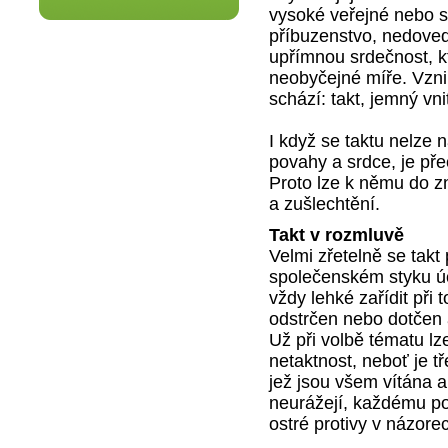
vysoké veřejné nebo s
příbuzenstvo, nedovedo
upřímnou srdečnost, k
neobyčejné míře. Vzni
schází: takt, jemný vnit
I když se taktu nelze n
povahy a srdce, je přec
Proto lze k němu do z
a zušlechtění.
Takt v rozmluvě
Velmi zřetelně se takt
společenském styku úč
vždy lehké zařídit při 
odstrčen nebo dotčen a
Už při volbě tématu lz
netaktnost, neboť je t
jež jsou všem vítána a
neurážejí, každému pos
ostré protivy v názore