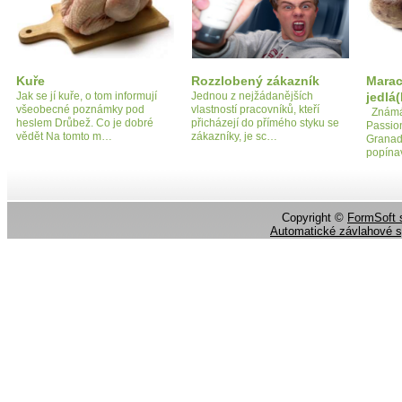
Kuře
Rozzlobený zákazník
Mara
Jak se jí kuře, o tom informují
Jednou z nejžádanějších
jedlá(
všeobecné poznámky pod
vlastností pracovníků, kteří
Známá 
heslem Drůbež. Co je dobré
přicházejí do přímého styku se
Passion
vědět Na tomto m…
zákazníky, je sc…
Granadi
popínav
Copyright ©
FormSoft s
Automatické závlahové 