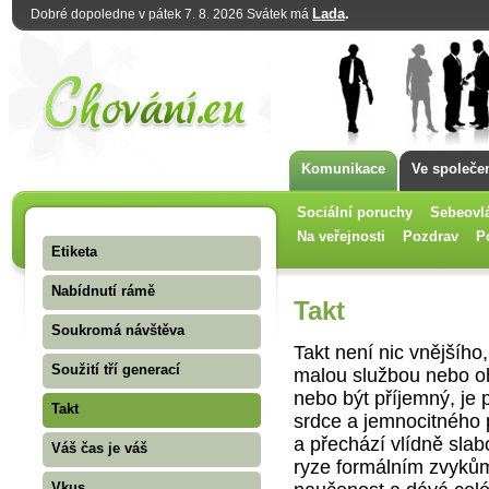
Lada
.
Dobré dopoledne v pátek 7. 8. 2026 Svátek má
Komunikace
Ve společe
Sociální poruchy
Sebeovl
Na veřejnosti
Pozdrav
P
Etiketa
Nabídnutí rámě
Takt
Soukromá návštěva
Takt není nic vnějšíh
Soužití tří generací
malou službou nebo o
nebo být příjemný, je 
Takt
srdce a jemnocitného 
a přechází vlídně slabo
Váš čas je váš
ryze formálním zvyků
Vkus