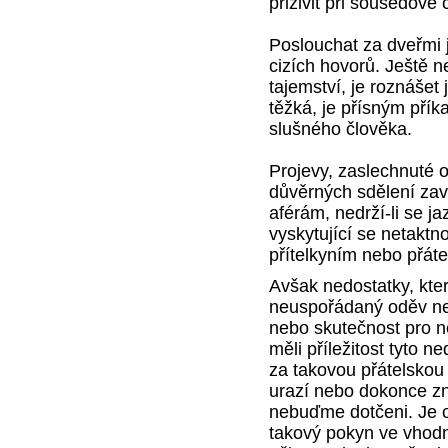
přiživit při sousedově 
Poslouchat za dveřmi 
cizích hovorů. Ještě n
tajemství, je roznášet 
těžká, je přísným pří
slušného člověka.
Projevy, zaslechnuté
důvěrných sdělení zav
aférám, nedrží-li se j
vyskytující se netaktn
přítelkyním nebo přáte
Avšak nedostatky, kte
neuspořádaný oděv ne
nebo skutečnost pro 
měli příležitost tyto n
za takovou přátelskou
urazí nebo dokonce zne
nebuďme dotčeni. Je 
takový pokyn ve vhod