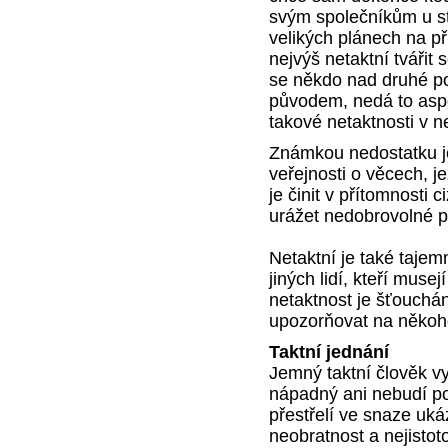
svým společníkům u st
velikých plánech na př
nejvýš netaktní tvářit 
se někdo nad druhé 
původem, nedá to asp
takové netaktnosti v n
Známkou nedostatku je
veřejnosti o věcech, j
je činit v přítomnosti 
urážet nedobrovolné 
Netaktní je také tajem
jiných lidí, kteří muse
netaktnost je šťouch
upozorňovat na někoh
Taktní jednání
Jemný taktní člověk vy
nápadný ani nebudí po
přestřelí ve snaze ukáz
neobratnost a nejisto