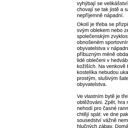
vyhýbají se velikášstv
chovají se tak jistě 
nepříjemně nápadní.
Okolí je třeba se přiz
svým oblekem nebo ze
společenským zvyklost
obnošeném sportovní
obyvatelstva v nápad
příbuzným méně obdař
lidé oblečeni v hedvá
kožiších. Na venkově t
kostelíka nebudou uka
prostým, slušivým ša
obyvatelstva.
Ve vlastním bytě je tře
obtěžováni. Zpět, hra n
nehodí pro časné ranní
chtějí spát: ve dne pak
sousedství vážně nemo
hlučných zábav. Domác