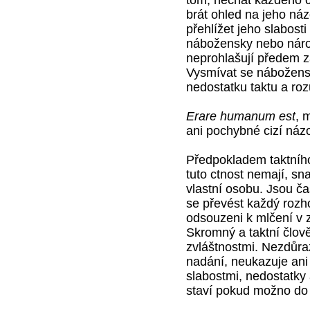
brát ohled na jeho náz
přehlížet jeho slabosti
nábožensky nebo národ
neprohlašují předem
Vysmívat se nábožen
nedostatku taktu a ro
Erare humanum est
, 
ani pochybné cizí náz
Předpokladem taktního
tuto ctnost nemají, sn
vlastní osobu. Jsou č
se převést každý rozh
odsouzeni k mlčení v z
Skromný a taktní člov
zvláštnostmi. Nezdůra
nadání, neukazuje ani
slabostmi, nedostatky
staví pokud možno do