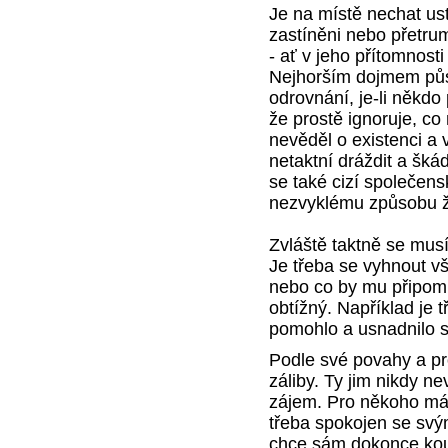
Je na místě nechat ust
zastíněni nebo přetrumf
- ať v jeho přítomnosti
Nejhorším dojmem půso
odrovnání, je-li někdo
že prostě ignoruje, co
nevěděl o existenci a 
netaktní dráždit a škádli
se také cizí společen
nezvyklému způsobu ž
Zvláště taktně se mus
Je třeba se vyhnout v
nebo co by mu připom
obtížný. Například je 
pomohlo a usnadnilo se
Podle své povahy a pro
záliby. Ty jim nikdy 
zájem. Pro někoho má u
třeba spokojen se svý
chce sám dokonce koupi