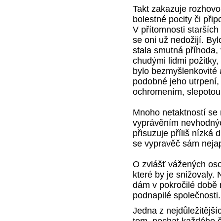
Takt zakazuje rozhovo
bolestné pocity či při
V přítomnosti starších
se oni už nedožijí. B
stala smutná příhoda,
chudými lidmi požitky,
bylo bezmyšlenkovité 
podobné jeho utrpení, 
ochromením, slepotou
Mnoho netaktností se
vyprávěním nevhodnýc
přisuzuje příliš nízká
se vypravěč sám nejap
O zvlášť vážených oso
které by je snižovaly
dám v pokročilé době n
podnapilé společnosti.
Jedna z nejdůležitějšíc
tom, nechat každého č