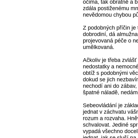
očima, tak obratně a 
zdála postiženému mn
nevědomou chybou půs
Z podobných příčin je 
dobrodiní, dá almužna 
projevovaná péče o ne
umělkovaná.
Ačkoliv je třeba zvláš
nedostatky a nemocné
obtíž s podobnými věcm
dokud se jich nezbaví
nechodí ani do zábav, 
špatné náladě, nedáme
Sebeovládání je zákla
jednat v záchvatu váš
rozum a rozvaha. Hněv
schvalovat. Jediné spr
vypadá všechno doce
jednat, jak se sluší 