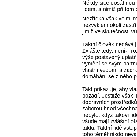
Někdy sice dosáhnou 
lidem, s nimiž při tom 
Nezřídka však velmi mil
nezvyklém okolí zastří
jimiž ve skutečnosti v
Taktní člověk nedává j
Zvláště tedy, není-li r
výše postavený uplatňo
vymění se svým partn
vlastní vědomí a zacho
domáhání se z něho pl
Takt přikazuje, aby vl
pozadí. Jestliže však 
dopravních prostředků
zaberou hned všechna 
nebylo, když takoví li
všude mají zvláštní p
taktu. Taktní lidé vstu
toho téměř nikdo nevš