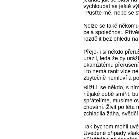
vychloubat se ještě v
"Pusťte mě, nebo se st
Nelze se také někomu 
celá společnost. Přívě
rozdělit bez ohledu na
Přeje-li si někdo přeru
urazil, leda že by urá
okamžitému přerušení.
i to nemá ranit více n
zbytečně nemluví a po
Blíží-li se někdo, s n
nějaké době smířit, bu
spřátelíme, musíme ov
chování. Živit po léta
zchladila žáha, svědčí
Tak bychom mohli uvés
Uvedené případy však 