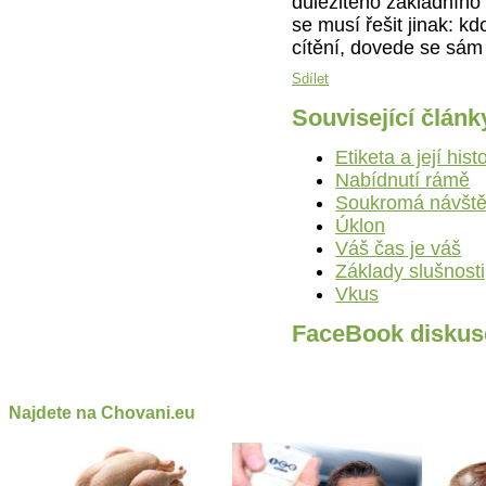
důležitého základního 
se musí řešit jinak: 
cítění, dovede se sám
Sdílet
Související článk
Etiketa a její hist
Nabídnutí rámě
Soukromá návšt
Úklon
Váš čas je váš
Základy slušnosti
Vkus
FaceBook diskus
Najdete na Chovani.eu