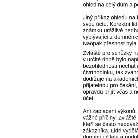
ohled na celý dům a po
Jiný příkaz ohledu na 
svou úctu. Korektní li
známku urážlivé nedba
vyplývající z domněnk
Naopak přesnost byla v
Zvláště pro schůzky na
v určité době bylo nap
bezohledností nechat
čtvrthodinku, tak zva
dodržuje na akademick
přijatelnou pro čekání,
opravdu přijít včas a 
účet.
Ani zaplacení výkonů,
vážné příčiny. Zvlášt
kteří se často neodváž
zákazníka. Lidé vydělá
domácí učitelé a podo