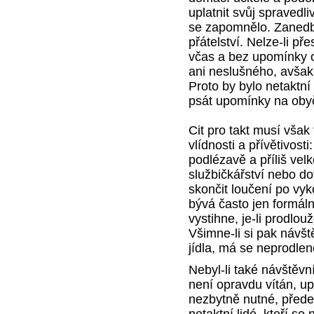
uplatnit svůj spravedl
se zapomnělo. Zanedb
přátelství. Nelze-li p
včas a bez upomínky o
ani neslušného, avšak 
Proto by bylo netaktní
psát upomínky na oby
Cit pro takt musí však
vlídnosti a přívětivost
podlézavě a příliš vel
službičkářství nebo dot
skončit loučení po vy
bývá často jen formáln
vystihne, je-li prodlo
Všimne-li si pak návšt
jídla, má se neprodleně
Nebyl-li také návštěvní
není opravdu vítán, up
nezbytně nutné, před
netaktní lidé, kteří se