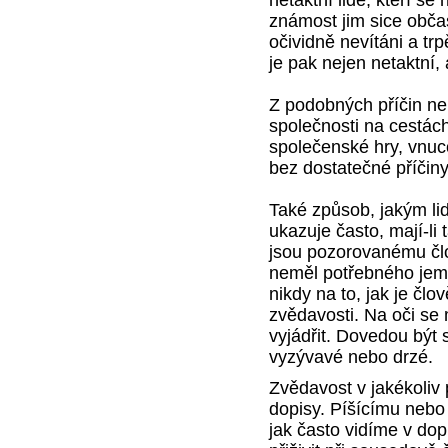
známost jim sice obča
očividně nevítáni a tr
je pak nejen netaktní, 
Z podobných příčin nel
společnosti na cestách
společenské hry, vnu
bez dostatečné příčiny 
Také způsob, jakým li
ukazuje často, mají-li
jsou pozorovanému čl
neměl potřebného jemn
nikdy na to, jak je člo
zvědavosti. Na oči s
vyjádřit. Dovedou být 
vyzývavé nebo drzé.
Zvědavost v jakékoliv 
dopisy. Píšícímu nebo
jak často vidíme v do