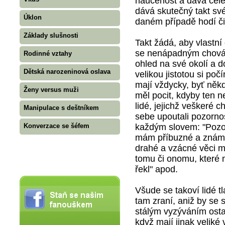
naučenost a dává celém
dává skutečný takt své
Úklon
daném případě hodí či
Základy slušnosti
Takt žádá, aby vlastní
se nenápadným chování
Rodinné vztahy
ohled na své okolí a d
Dětská narozeninová oslava
velikou jistotou si poč
mají vždycky, byť něk
Ženy versus muži
měl pocit, kdyby ten n
lidé, jejichž veškeré 
Manipulace s deštníkem
sebe upoutali pozorno
každým slovem: "Pozor,
Konverzace se šéfem
mám příbuzné a známé,
drahé a vzácné věci m
tomu či onomu, které 
řekl" apod.
Všude se takoví lidé tl
tam zraní, aniž by se 
stálým vyzýváním ostat
když mají jinak veliké 