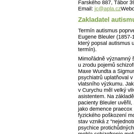
Farského 887, Tábor 3
Email:
jc@apla.cz
Webo
Zakladatel autism
Termín autismus poprve
Eugene Bleuler (1857-
který popsal autismus u
termín).
Mimořádně významný švý
u zrodu pojemů schizof
Maxe Wundta a Sigmund
psychiatrů uplatňoval v
vlatsního výzkumu. Jako
v Curychu měl velký vli
asistentem. Na základ
pacienty Bleuler uvěřil,
jako demence praecox 
fyzického poškození mozk
stav vzniká z "nejednotn
psychice protichůdných 
mohla schizofrenie moh