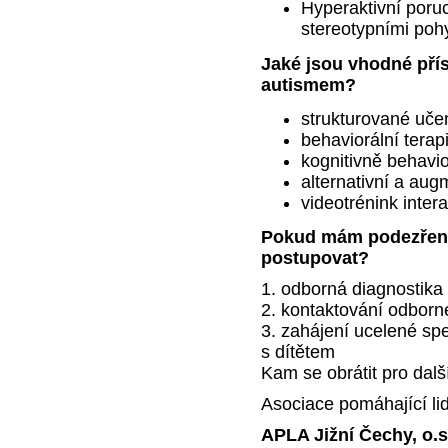
Hyperaktivní poru
stereotypními poh
Jaké jsou vhodné přís
autismem?
strukturované uče
behaviorální terap
kognitivně behavio
alternativní a au
videotrénink intera
Pokud mám podezření 
postupovat?
1. odborná diagnostika
2. kontaktování odbor
3. zahájení ucelené sp
s dítětem
Kam se obrátit pro dal
Asociace pomáhající li
APLA Jižní Čechy, o.s