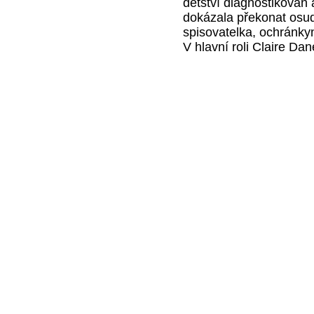
dětství diagnostikován
dokázala překonat osud
spisovatelka, ochránkyn
V hlavní roli Claire Da