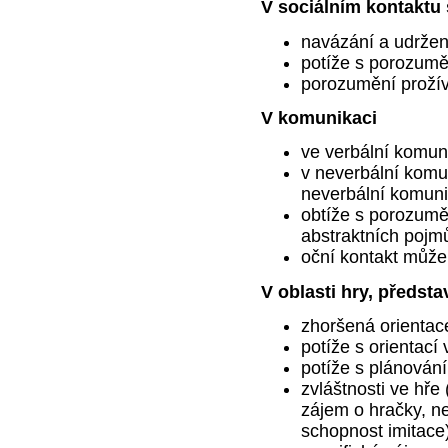
V sociálním kontaktu 
navázání a udržení
potíže s porozumě
porozumění prožív
V komunikaci
ve verbální komun
v neverbální komu
neverbální komun
obtíže s porozumě
abstraktních pojm
oční kontakt může
V oblasti hry, předsta
zhoršená orientace
potíže s orientací
potíže s plánová
zvláštnosti ve hře 
zájem o hračky, n
schopnost imitace