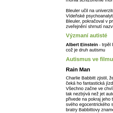
Bleuler učil na univerz
Vídeňské psychoanalyti
Bleuler, pokračoval v pr
zveřejnění shrnutí nazv
Výzmaní autisté
Albert Einstein
- trpě
což je druh autismu
Autismus ve filmu
Rain Man
Charlie Babbitt zjistil
čeká ho fantastická jíz
Všechno začne ve chvíl
tak nezbývá než jet au
přivede na pokraj jeho 
svého egocentrického s
bratry Babbittovy znam