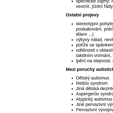
specifické zájmy: n
vesmír, jízdní řády,
Ostatní projevy
stereotypní pohyby
poskakování, pobíh
tělem ...)
výkyvy nálad, nev
potíže se spánke
odlišnosti v obla
taktilním vnímání, 
lpění na stejnosti,
Mezi poruchy autistic
Dětský autismus
Rettův syndrom
Jiná dětská dezin
Aspergerův synd
Atypický autismus
Jiné pervazivní v
Pervazivní vývojo