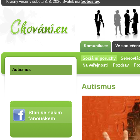
Soběslav
.
Krásný večer v sobotu 8. 8. 2026 Svátek má
Komunikace
Ve společeno
Sociální poruchy
Sebeovlá
Na veřejnosti
Pozdrav
Po
Autismus
Autismus