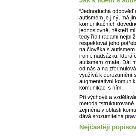
Jak k lidem s aut
"Jednoduchá odpověď na
autismem je jiný, má jin
komunikačních dovednos
jednoslovně, někteří ml
tedy řídit radami nejbl
respektovat jeho potře
na člověka s autismem 
ironii, nadsázku, kter
autismem zmate. Dát m
od nás a na zformulov
využívá k dorozumění s
augmentativní komunikac
komunikaci s ním.
Při výchově a vzděláván
metoda "strukturované u
zejména v oblasti komu
dává srozumitelná pravi
Nejčastěji popiso