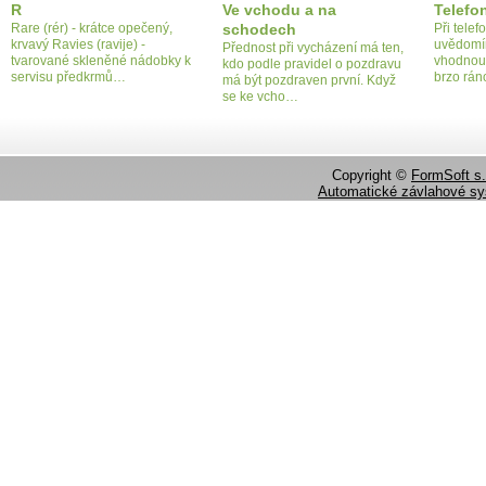
R
Ve vchodu a na
Telefo
Rare (rér) - krátce opečený,
schodech
Při tele
krvavý Ravies (ravije) -
uvědomí
Přednost při vycházení má ten,
tvarované skleněné nádobky k
vhodnou
kdo podle pravidel o pozdravu
servisu předkrmů…
brzo rá
má být pozdraven první. Když
se ke vcho…
Copyright ©
FormSoft s.
Automatické závlahové s