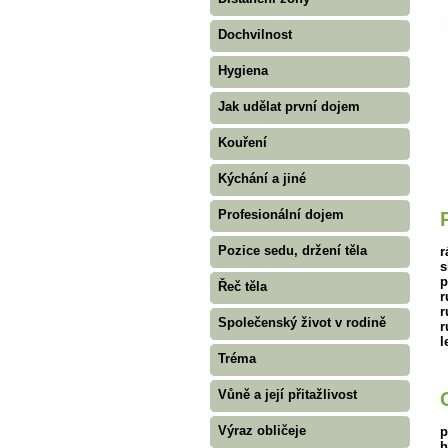
Dochvilnost
Hygiena
Jak udělat první dojem
Kouření
Kýchání a jiné
Profesionální dojem
Pozice sedu, držení těla
r
s
p
Řeč těla
r
r
Společenský život v rodině
r
l
Tréma
Vůně a její přitažlivost
Výraz obličeje
p
h