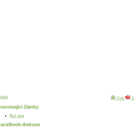
dílet
Tisk
S
ouvisející články
Řeč těla
FaceBook diskuse