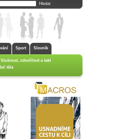
vání
Sport
Slovník
Slušnost, zdvořilost a takt
Řeč těla