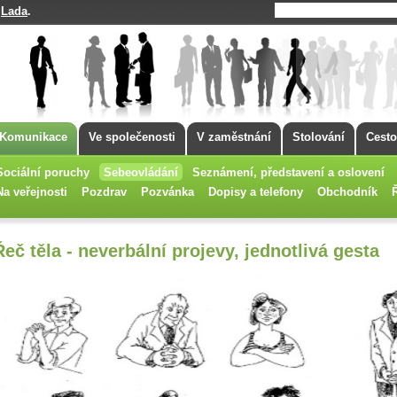
Lada
.
á
Komunikace
Ve společenosti
V zaměstnání
Stolování
Cesto
Sociální poruchy
Sebeovládání
Seznámení, představení a oslovení
Na veřejnosti
Pozdrav
Pozvánka
Dopisy a telefony
Obchodník
Řeč těla - neverbální projevy, jednotlivá gesta