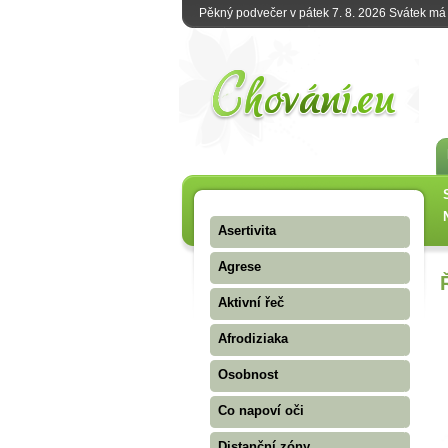
Pěkný podvečer v pátek 7. 8. 2026 Svátek m
Asertivita
Agrese
Aktivní řeč
Afrodiziaka
Osobnost
Co napoví oči
Distanční zóny