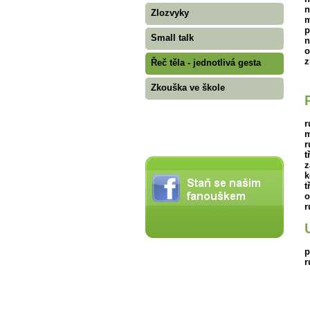
n
Zlozvyky
m
p
Small talk
n
o
z
Řeč těla - jednotlivá gesta
Zkouška ve škole
r
m
r
t
z
k
t
o
r
p
r