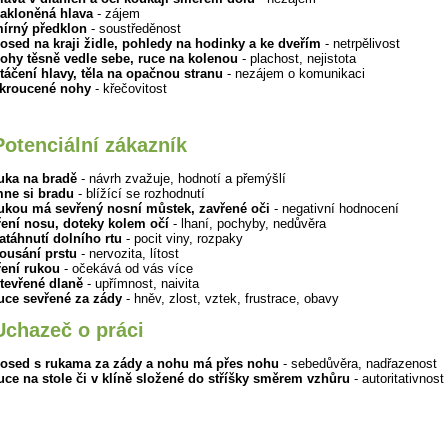
akloněná hlava
- zájem
írný předklon
- soustředěnost
osed na kraji židle, pohledy na hodinky a ke dveřím
- netrpělivost
ohy těsně vedle sebe, ruce na kolenou
- plachost, nejistota
táčení hlavy, těla na opačnou stranu
- nezájem o komunikaci
kroucené nohy
- křečovitost
Potenciální zákazník
uka na bradě
- návrh zvažuje, hodnotí a přemýšlí
ne si bradu
- blížící se rozhodnutí
ukou má sevřený nosní můstek, zavřené oči
- negativní hodnocení
ření nosu, doteky kolem očí
- lhaní, pochyby, nedůvěra
atáhnutí dolního rtu
- pocit viny, rozpaky
ousání prstu
- nervozita, lítost
ření rukou
- očekává od vás více
tevřené dlaně
- upřímnost, naivita
uce sevřené za zády
- hněv, zlost, vztek, frustrace, obavy
Uchazeč o práci
osed s rukama za zády a nohu má přes nohu
- sebedůvěra, nadřazenost
uce na stole či v klíně složené do stříšky směrem vzhůru
- autoritativnost