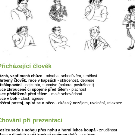
Přicházející člověk
ázná, vzpřímená chůze
- odvaha, sebedůvěra, smělost
hrbený člověk, ruce v kapsách
- sklíčenost, deprese
řešlapování
- nejistota, submise (pokora, poslušnost)
uce zkroucené či spojené před tělem
- plachost
uce překřížené před tělem
- malé sebevědomí
uce v bok
- zlost, agrese
ežérní postoj, opírá se o něco
- okázalý nezájem, uvolnění, relaxace
Chování při prezentaci
ozice sedu s nohou přes nohu a horní lehce houpá
- znuděnost
lava v dlaních a oči koukají směrem dolů
- nezájem