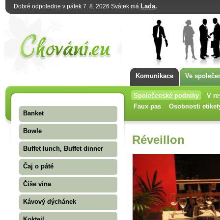
Lada
.
Dobré odpoledne v pátek 7. 8. 2026 Svátek má
Komunikace
Ve společe
Společenské podniky
V re
Faux pas
Osobnosti etiket
Banket
Bowle
Réveillon
Buffet lunch, Buffet dinner
Čaj o páté
Číše vína
Kávový dýchánek
Koktejl