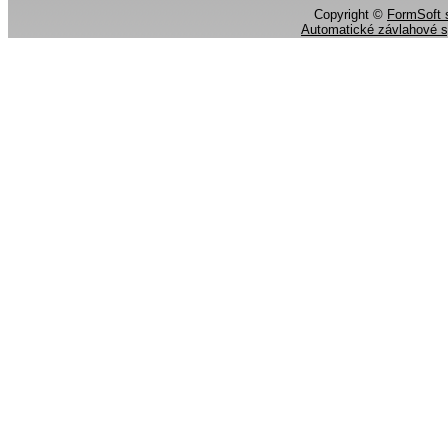
Copyright ©
FormSoft s
Automatické závlahové 