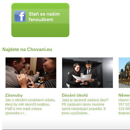
Najdete na Chovani.eu
Zásnuby
Dávání úkolů
Něme
Jde o oficiální oznámení vztahu,
Jaký je správně zadaný úkol?
Hlavní 
který by měl skončit svatbou.
Při zadávání úkolu musíme
357 02
Patří k nim malá oslava
splnit následující pravidla. K
310 000
zpravidla v r…
tomu využíváme…
federa