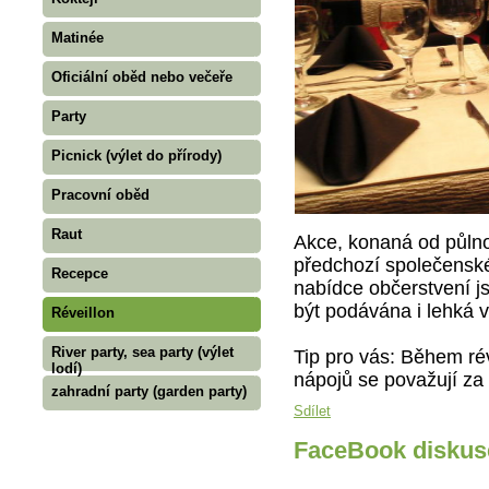
Matinée
Oficiální oběd nebo večeře
Party
Picnick (výlet do přírody)
Pracovní oběd
Raut
Akce, konaná od půlno
předchozí společensk
Recepce
nabídce občerstvení js
být podávána i lehká v
Réveillon
River party, sea party (výlet
Tip pro vás: Během rév
lodí)
nápojů se považují za
zahradní party (garden party)
Sdílet
FaceBook diskus