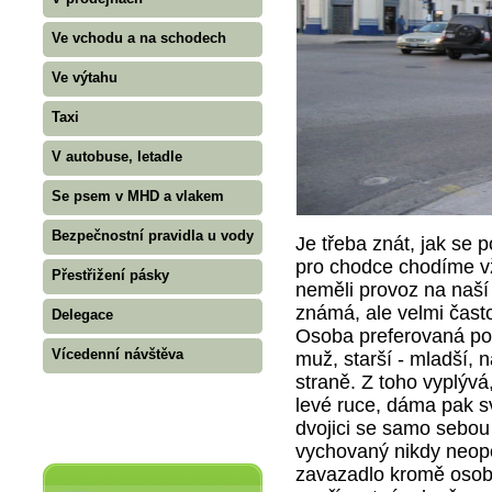
Ve vchodu a na schodech
Ve výtahu
Taxi
V autobuse, letadle
Se psem v MHD a vlakem
Bezpečnostní pravidla u vody
Je třeba znát, jak se 
pro chodce chodíme vž
Přestřižení pásky
neměli provoz na naší 
známá, ale velmi čast
Delegace
Osoba preferovaná po
Vícedenní návštěva
muž, starší - mladší, 
straně. Z toho vyplýv
levé ruce, dáma pak s
dvojici se samo sebou
vychovaný nikdy neopo
zavazadlo kromě osobn