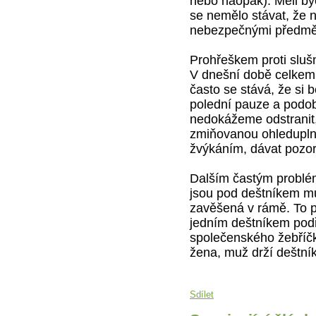
nebo naopak). Měli b
se nemělo stávat, že 
nebezpečnými předmě
Prohřeškem proti sluš
V dnešní době celkem 
často se stává, že si 
polední pauze a podo
nedokážeme odstranit,
zmiňovanou ohleduplno
žvýkáním, dávat pozor
Dalším častým problém
jsou pod deštníkem mu
zavěšená v rámě. To pl
jedním deštníkem podř
společenského žebříčk
žena, muž drží deštník
Sdílet