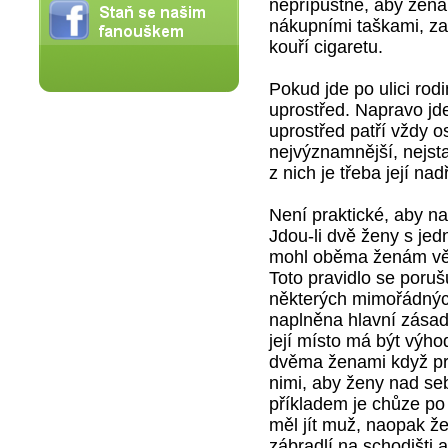
nepřípustné, aby žena
nákupními taškami, z
kouří cigaretu.
Pokud jde po ulici rodi
uprostřed. Napravo jde
uprostřed patří vždy 
nejvýznamnější, nejst
z nich je třeba její nad
Není praktické, aby na 
Jdou-li dvě ženy s je
mohl oběma ženám věno
Toto pravidlo se porušu
některých mimořádných
naplněna hlavní zása
její místo má být výh
dvěma ženami když prší
nimi, aby ženy nad se
příkladem je chůze po 
měl jít muž, naopak ž
zábradlí na schodišti