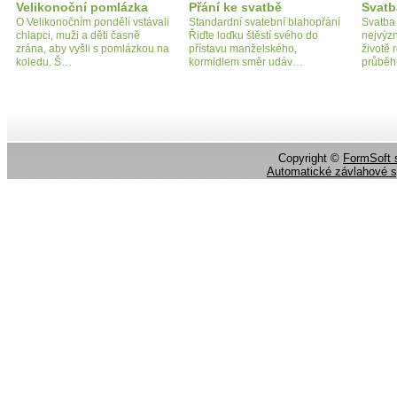
Velikonoční pomlázka
Přání ke svatbě
Svatb
O Velikonočním pondělí vstávali
Standardní svatební blahopřání
Svatba 
chlapci, muži a děti časně
Řiďte loďku štěstí svého do
nejvýzn
zrána, aby vyšli s pomlázkou na
přístavu manželského,
životě r
koledu. Š…
kormidlem směr udáv…
průběh
Copyright ©
FormSoft s
Automatické závlahové 