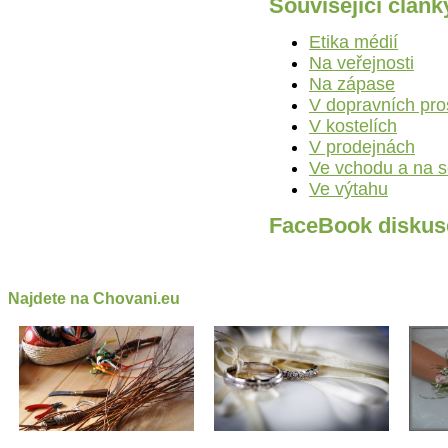
Související článk
Etika médií
Na veřejnosti
Na zápase
V dopravních pro
V kostelích
V prodejnách
Ve vchodu a na 
Ve výtahu
FaceBook diskus
Najdete na Chovani.eu