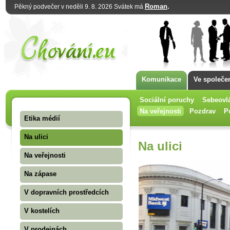
Roman
.
Pěkný podvečer v neděli 9. 8. 2026 Svátek má
Komunikace
Ve společe
Sociální poruchy
Sebeovl
Na veřejnosti
Pozdrav
P
Etika médií
Na ulici
Na ulici
Na veřejnosti
Na zápase
V dopravních prostředcích
V kostelích
V prodejnách