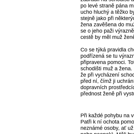
po levé straně pána mů
ucho hluchý a těžko by
stejně jako při někter
žena zavěšena do muž
se o jeho paži výrazn
cestě by měl muž ženě 
Co se týká pravidla c
podřízená se tu výraz
připravena pomoci. To
schodišti muž a žena. 
že při vycházení scho
před ní, čímž ji uchrá
dopravních prostředcí
přednost ženě při vys
Při každé pohybu na ve
Patři k ní ochota pomoc
ne­známé osoby, ať už