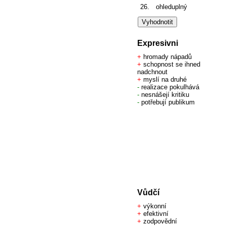
26.
ohleduplný
Expresivni
+
hromady nápadů
+
schopnost se ihned
nadchnout
+
myslí na druhé
-
realizace pokulhává
-
nesnášejí kritiku
-
potřebují publikum
Vůdčí
+
výkonní
+
efektivní
+
zodpovědní