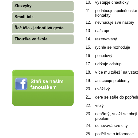
10.
vystupje chaoticky
Zlozvyky
11.
podněcuje společenské
kontakty
Small talk
12.
nevnucuje své názory
Řeč těla - jednotlivá gesta
13.
nařizuje
14.
rezervovaný
Zkouška ve škole
15.
rychle se rozhoduje
16.
pohodový
17.
udržuje odstup
18.
více mu záleží na vzta
19.
anticipuje problémy
20.
uvážlivý
21.
dere se stále do popřed
22.
vřelý
23.
nepřímý, snaží se obejí
problém
24.
schovává své city
25.
podělí se o informace