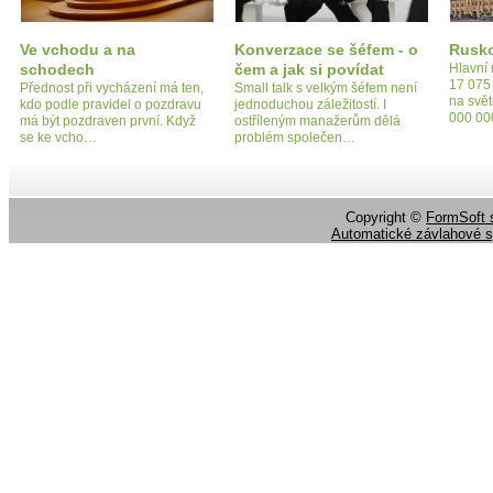
Ve vchodu a na
Konverzace se šéfem - o
Rusk
schodech
čem a jak si povídat
Hlavní
17 075 
Přednost při vycházení má ten,
Small talk s velkým šéfem není
na svět
kdo podle pravidel o pozdravu
jednoduchou záležitostí. I
000 00
má být pozdraven první. Když
ostříleným manažerům dělá
se ke vcho…
problém společen…
Copyright ©
FormSoft s
Automatické závlahové 