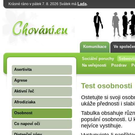
Lada
.
Krásné ráno v pátek 7. 8. 2026 Svátek má
Komunikace
Ve společe
Sociální poruchy
Sebeovl
Na veřejnosti
Pozdrav
P
Asertivita
Agrese
Test osobnosti
Aktivní řeč
Ostetujte si svoji osob
Afrodiziaka
ukáže přednosti i slabi
Tabulka obsahuje různá
Osobnost
popsání osobnosti. U k
Co napoví oči
nejvíce vystihuje.
Vystupujete-li napříkl
Distanční zóny