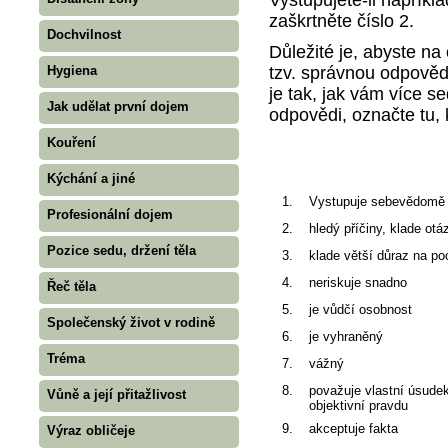
zaškrtněte číslo 2.
Dochvilnost
Důležité je, abyste na
tzv. správnou odpověď
Hygiena
je tak, jak vám více se
Jak udělat první dojem
odpovědi, označte tu, k
Kouření
Kýchání a jiné
1.
Vystupuje sebevědomě
Profesionální dojem
2.
hledý příčiny, klade otá
Pozice sedu, držení těla
3.
klade větší důraz na po
4.
neriskuje snadno
Řeč těla
5.
je vůdčí osobnost
Společenský život v rodině
6.
je vyhraněný
Tréma
7.
vážný
8.
považuje vlastní úsude
Vůně a její přitažlivost
objektivní pravdu
9.
akceptuje fakta
Výraz obličeje