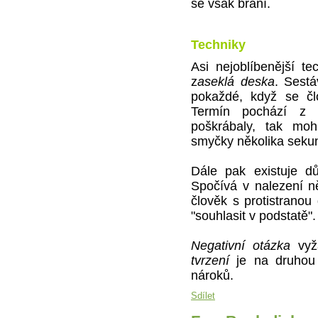
se však brání.
Techniky
Asi nejoblíbenější te
z
aseklá deska
. Sest
pokaždé, když se č
Termín pochází z 
poškrábaly, tak mo
smyčky několika seku
Dále pak existuje dů
Spočívá v nalezení 
člověk s protistranou 
"souhlasit v podstatě".
Negativní otázka
vyža
tvrzení
je na druhou 
nároků.
Sdílet