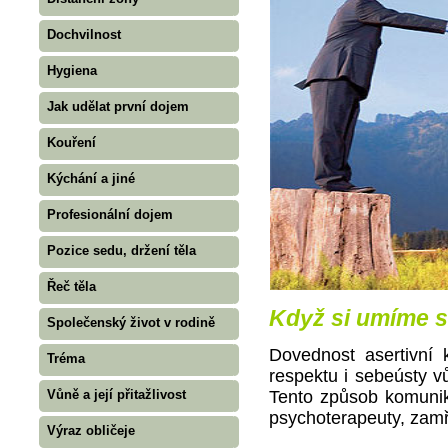
Dochvilnost
Hygiena
Jak udělat první dojem
Kouření
Kýchání a jiné
Profesionální dojem
Pozice sedu, držení těla
Řeč těla
Když si umíme s
Společenský život v rodině
Dovednost asertivní
Tréma
respektu i sebeústy v
Vůně a její přitažlivost
Tento způsob komuni
psychoterapeuty, zamře
Výraz obličeje