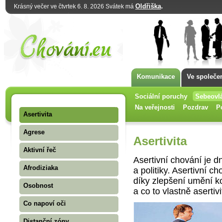
Oldřiška
.
Krásný večer ve čtvrtek 6. 8. 2026 Svátek má
Komunikace
Ve společe
Sociální poruchy
Sebeovl
Na veřejnosti
Pozdrav
P
Asertivita
Agrese
Asertivita
Aktivní řeč
Asertivní chování je 
Afrodiziaka
a politiky. Asertivní 
díky zlepšení umění k
Osobnost
a co to vlastně asertivi
Co napoví oči
Distanční zóny