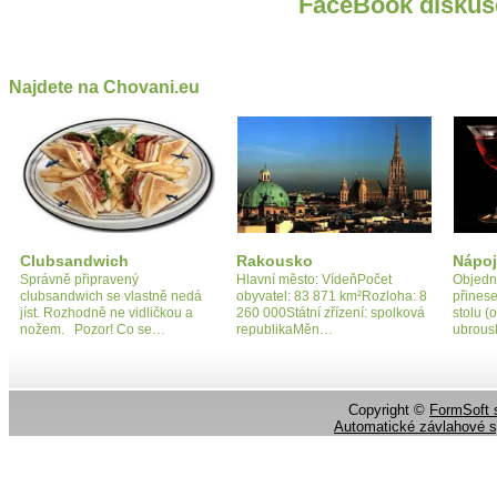
FaceBook diskus
Najdete na Chovani.eu
Clubsandwich
Rakousko
Nápoj
Správně připravený
Hlavní město: VídeňPočet
Objedná
clubsandwich se vlastně nedá
obyvatel: 83 871 km²Rozloha: 8
přinese
jíst. Rozhodně ne vidličkou a
260 000Státní zřízení: spolková
stolu (
nožem. Pozor! Co se…
republikaMěn…
ubrous
Copyright ©
FormSoft s
Automatické závlahové 