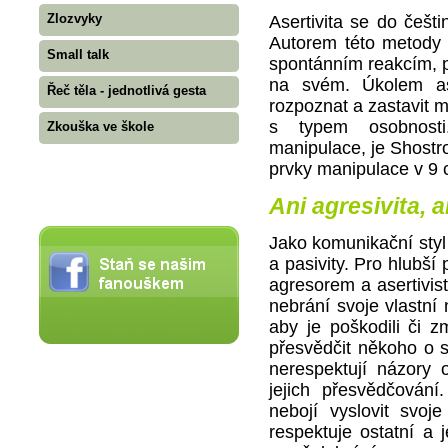
Zlozvyky
Asertivita se do češti
Autorem této metody j
Small talk
spontánním reakcím, 
na svém. Úkolem ase
Řeč těla - jednotlivá gesta
rozpoznat a zastavit m
s typem osobnosti
Zkouška ve škole
manipulace, je Shostr
prvky manipulace v 9 c
Ani agresivita, a
Jako komunikační styl 
a pasivity. Pro hlubší
agresorem a asertivist
nebrání svoje vlastní 
aby je poškodili či z
přesvědčit někoho o s
nerespektují názory o
jejich přesvědčování
nebojí vyslovit svoj
respektuje ostatní a 