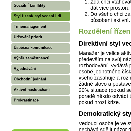
Zda chci vtahovat
Sociální konflikty
dát více prostoru 
Do všeho chci zas
Styl řízení/ styl vedení lidí
působení aktivní.
Timemanagement
Rozdělení řízení
Určování priorit
Direktivní styl v
Úspěšná komunikace
Manažer je velice akti
Výběr zaměstnanců
především na svůj náz
rozhodování. Vydává p
Vyjednávání
osobě jednotného čísla
všeho zasahuje a rozh
Obchodní jednání
žádné slovo a postaven
20% situace (pokud se
Aktivní naslouchání
poradě někdo odvádí t
Prokrastinace
pokud hrozí krize.
Demokratický styl
Vedoucí osoba je ve sv
nechává sdělit názor d