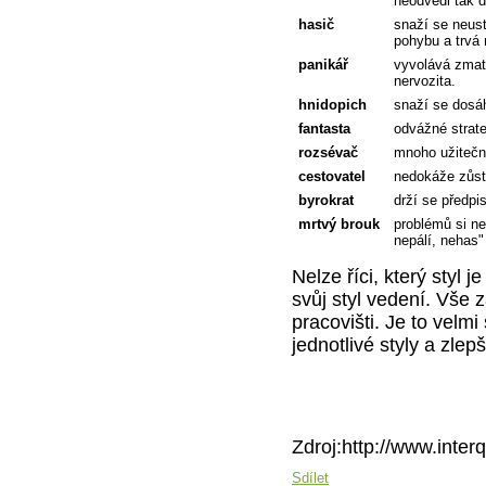
neodvedl tak d
hasič
snaží se neust
pohybu a trvá
panikář
vyvolává zmatk
nervozita.
hnidopich
snaží se dosá
fantasta
odvážné strate
rozsévač
mnoho užitečn
cestovatel
nedokáže zůst
byrokrat
drží se předpis
mrtvý brouk
problémů si ne
nepálí, nehas"
Nelze říci, který styl 
svůj styl vedení. Vše 
pracovišti. Je to velm
jednotlivé styly a zlep
Zdroj:http://www.int
Sdílet