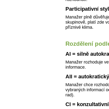
Participativní styl
Manažer plně důvěřuj
skupinově, platí zde 
příznivé klima.
Rozdělení po
AI = silně autokr
Manažer rozhoduje ve
informace.
AII = autokratick
Manažer chce rozhodo
vybraných informací o
rad).
CI = konzultativní