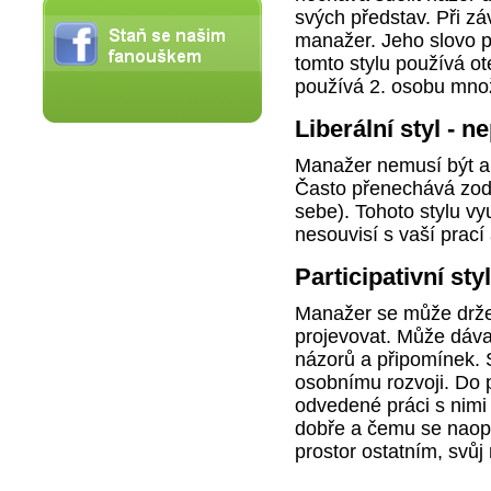
svých představ. Při z
manažer. Jeho slovo p
tomto stylu používá ot
používá 2. osobu mno
Liberální styl - 
Manažer nemusí být ak
Často přenechává zod
sebe). Tohoto stylu v
nesouvisí s vaší prací 
Participativní st
Manažer se může držet
projevovat. Může dáva
názorů a připomínek. S
osobnímu rozvoji. Do p
odvedené práci s nimi 
dobře a čemu se naopa
prostor ostatním, svůj