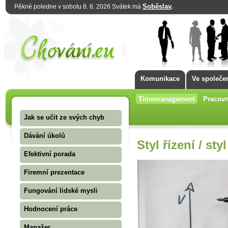
Soběslav
.
Pěkné poledne v sobotu 8. 8. 2026 Svátek má
Komunikace
Ve společe
Timemanagement
Pracovn
Jak se učit ze svých chyb
Dávání úkolů
Styl řízení / sty
Efektivní porada
Firemní prezentace
Fungování lidské mysli
Hodnocení práce
Manažer