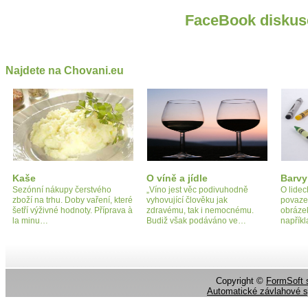
FaceBook diskus
Najdete na Chovani.eu
Kaše
O víně a jídle
Barvy
Sezónní nákupy čerstvého
„Víno jest věc podivuhodně
O lidec
zboží na trhu. Doby vaření, které
vyhovující člověku jak
povaze
šetří výživné hodnoty. Příprava à
zdravému, tak i nemocnému.
obrázek
la minu…
Budiž však podáváno ve…
napřík
Copyright ©
FormSoft s
Automatické závlahové 