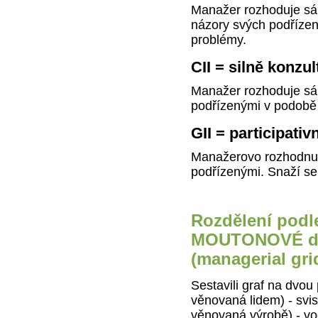
Manažer rozhoduje sám
názory svých podřízený
problémy.
CII = silně konzul
Manažer rozhoduje sám
podřízenými v podobě
GII = participativn
Manažerovo rozhodnutí
podřízenými. Snaží se
Rozdělení pod
MOUTONOVÉ do 
(managerial gri
Sestavili graf na dvou
věnovaná lidem) - svis
věnovaná výrobě) - vo