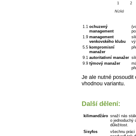
1.1
ochuzený
(v
management
po
1.9
management
si
venkovského klubu
vý
5.5
kompromisní
př
manažer
9.1
autoritativní manažer
si
9.9
týmový manažer
má
př
Je ale nutné posoudit 
vhodnou variantu.
Další dělení:
kilimandžáro
snaží nás stál
o jednoduchý ú
důležitost.
Sisyfos
všechnu práci 