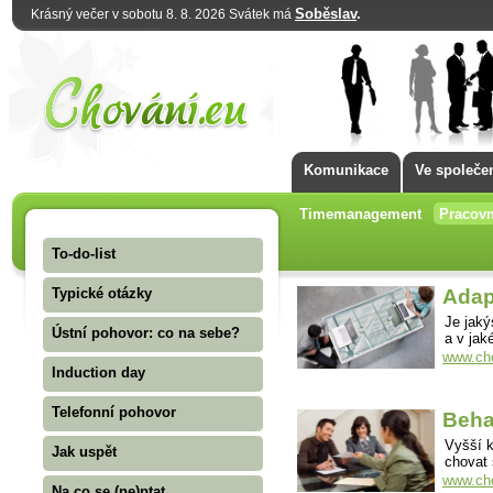
Soběslav
.
Krásný večer v sobotu 8. 8. 2026 Svátek má
Komunikace
Ve společe
Timemanagement
Pracovn
To-do-list
Typické otázky
Adap
Je jak
Ústní pohovor: co na sebe?
a v jak
www.cho
Induction day
Telefonní pohovor
Beha
Vyšší k
Jak uspět
chovat 
www.cho
Na co se (ne)ptat