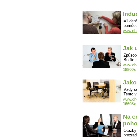
Indu
=1.den/
pomůce
www.cho
Jak 
Způsob 
Buďte 
www.cho
18800x
Jako
Vždy se
Tento v
www.cho
16608x
Na c
poho
Otázky
prozrad