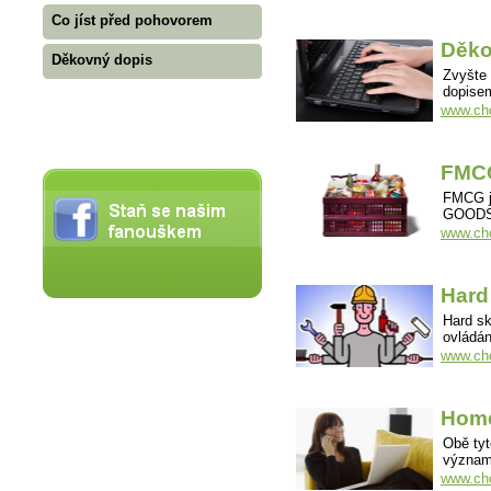
Co jíst před pohovorem
Děko
Děkovný dopis
Zvyšte
dopise
www.cho
FMCG
FMCG j
GOODS,
www.cho
Hard 
Hard sk
ovládán
www.chov
Home
Obě tyt
významy
www.cho