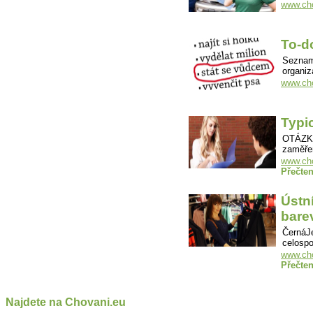
www.cho
To-do
Seznam 
organi
www.cho
Typi
OTÁZKY
zaměře
www.cho
Přečten
Ústn
bare
ČernáJe
celospo
www.cho
Přečten
Najdete na Chovani.eu