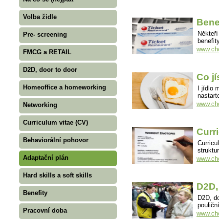
Volba židle
Bene
Někteří
Pre- screening
benefi
www.cho
FMCG a RETAIL
D2D, door to door
Co j
Homeoffice a homeworking
I jídlo
nastart
www.cho
Networking
Curriculum vitae (CV)
Curr
Behaviorální pohovor
Curricu
struktu
Adaptační plán
www.cho
Hard skills a soft skills
D2D,
Benefity
D2D, do
poulič
Pracovní doba
www.cho