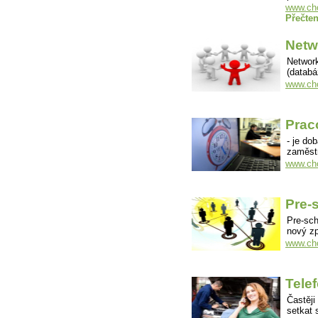
www.cho
Přečten
Netw
Network
(databá
www.cho
Prac
- je do
zaměstn
www.cho
Pre-
Pre-sch
nový z
www.cho
Tele
Častěji
setkat 