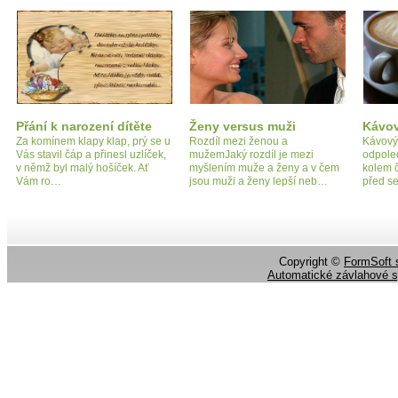
Přání k narození dítěte
Ženy versus muži
Kávo
Za komínem klapy klap, prý se u
Rozdíl mezi ženou a
Kávový
Vás stavil čáp a přinesl uzlíček,
mužemJaký rozdíl je mezi
odpoled
v němž byl malý hošíček. Ať
myšlením muže a ženy a v čem
kolem č
Vám ro…
jsou muži a ženy lepší neb…
před s
Copyright ©
FormSoft s
Automatické závlahové 