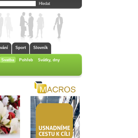
vání
Sport
Slovník
Svatba
Pohřeb
Svátky, dny