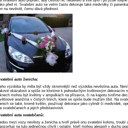
a svatební auto připraví, aby cestou nic neuletělo a vše bylo i po jízdě stejně
ako před ní. Svatební auto se velmi často dekoruje také medvídky či panenka
en na nevěstě, čemu dává přednost.
vatební auto ženicha:
eho výzdoba by měla být vždy skromnější než výzdoba nevěstina auta. Není
akové okázalosti a spíše se kloníme k jednoduchým květinovým dekoracím n
knech mohou být květiny v ampulkách na přísavce, či na kapotu tvoříme dec
větinové aranžmá v čistých liniích, které se spíše bude mužům líbit. Na svat
enich se také, kromě květin, používají dekorace jako cylindr či medvídek, op
a svatebčanech a jejich představivosti.
vatební auta svatebčanů:
edou mezi vozy nevěsty a ženicha a tvoří právě onu svatební kolonu, troubí 
pozorňují na tuto jedinečnou chvíli i ostatní, kteří mohou alespoň v duchu pop