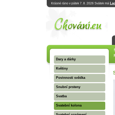
La
Krásné ráno v pátek 7. 8. 2026 Svátek má
Dary a dárky
Květiny
Povinnosti svědka
Snubní prsteny
Svatba
Svatební kolona
Svatební oznámení