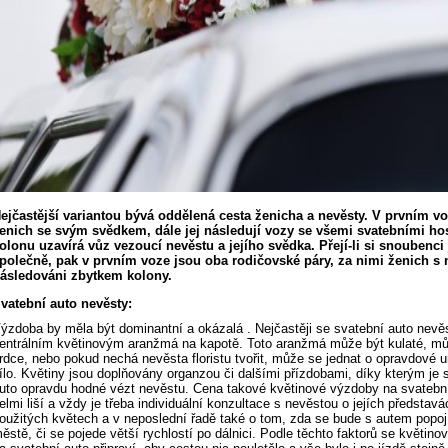
ejčastější variantou bývá oddělená cesta ženicha a nevěsty. V prvním vo
enich se svým svědkem, dále jej následují vozy se všemi svatebními ho
olonu uzavírá vůz vezoucí nevěstu a jejího svědka. Přejí-li si snoubenci 
polečně, pak v prvním voze jsou oba rodičovské páry, za nimi ženich s
ásledováni zbytkem kolony.
vatební auto nevěsty:
ýzdoba by měla být dominantní a okázalá . Nejčastěji se svatební auto nevě
entrálním květinovým aranžmá na kapotě. Toto aranžmá může být kulaté, mů
rdce, nebo pokud nechá nevěsta floristu tvořit, může se jednat o opravdové 
ílo. Květiny jsou doplňovány organzou či dalšími přízdobami, díky kterým je 
uto opravdu hodné vézt nevěstu. Cena takové květinové výzdoby na svatebn
elmi liší a vždy je třeba individuální konzultace s nevěstou o jejích představá
oužitých květech a v neposlední řadě také o tom, zda se bude s autem popoj
ěstě, či se pojede větší rychlostí po dálnici. Podle těchto faktorů se květin