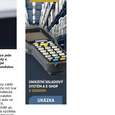
ze jede
sty a
jet
 nevěstou
sty zdobí
že mít tvar
umělecké
svatební
í auto se
ch,
íždět po
ová výzdoba