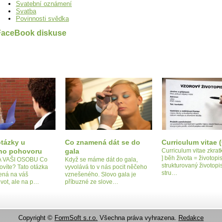
Svatební oznámení
Svatba
Povinnosti svědka
FaceBook diskuse
otázky u
Co znamená dát se do
Curriculum vitae 
ho pohovoru
gala
Curriculum vitae zkratk
] běh života = životopi
 VAŠI OSOBU Co
Když se máme dát do gala,
strukturovaný životopi
ovíte? Tato otázka
vyvolává to v nás pocit něčeho
stru…
ená na váš
vznešeného. Slovo gala je
vot, ale na p…
příbuzné ze slove…
Copyright ©
FormSoft s.r.o.
Všechna práva vyhrazena.
Redakce