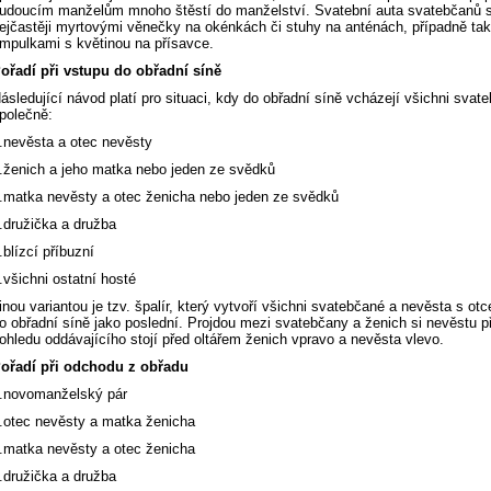
udoucím manželům mnoho štěstí do manželství. Svatební auta svatebčanů s
ejčastěji myrtovými věnečky na okénkách či stuhy na anténách, případně ta
mpulkami s květinou na přísavce.
ořadí při vstupu do obřadní síně
ásledující návod platí pro situaci, kdy do obřadní síně vcházejí všichni svat
polečně:
.nevěsta a otec nevěsty
.ženich a jeho matka nebo jeden ze svědků
.matka nevěsty a otec ženicha nebo jeden ze svědků
.družička a družba
.blízcí příbuzní
.všichni ostatní hosté
inou variantou je tzv. špalír, který vytvoří všichni svatebčané a nevěsta s ot
o obřadní síně jako poslední. Projdou mezi svatebčany a ženich si nevěstu 
ohledu oddávajícího stojí před oltářem ženich vpravo a nevěsta vlevo.
ořadí při odchodu z obřadu
.novomanželský pár
.otec nevěsty a matka ženicha
.matka nevěsty a otec ženicha
.družička a družba