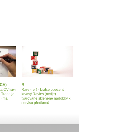
(CV)
R
a CV [síví
Rare (rér) - krátce opečený,
s Trend je
krvavý Ravies (ravije) -
s (má
tvarované skleněné nádobky k
servisu předkrmů…