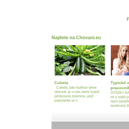
Najdete na Chovani.eu
Cuketa
Typické 
Cuketa, jako kultivar tykve
pracovní
obecné, je u nás velmi hojně
OTÁZKY NA
pěstovaná zelenina, jejíž
mi o sobě p
popularita se v…
není zaměř
soukromý ži