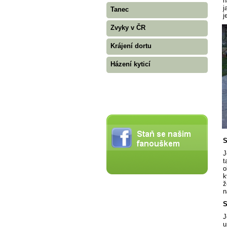
n
j
Tanec
j
Zvyky v ČR
Krájení dortu
Házení kyticí
S
J
t
o
k
ž
n
S
J
u