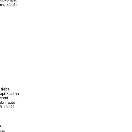
 dokonalé,
mi, záleží
 třeba
apříklad na
entní
ební auto
ět záleží
a
řát