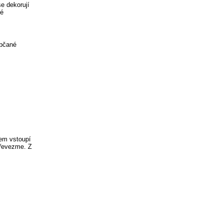
e dekorují
ké
ebčané
cem vstoupí
převezme. Z