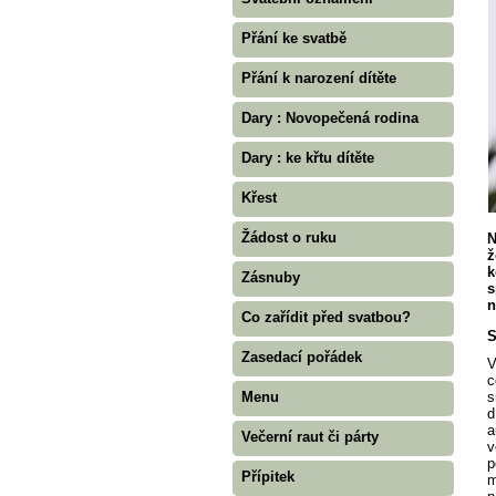
Přání ke svatbě
Přání k narození dítěte
Dary : Novopečená rodina
Dary : ke křtu dítěte
Křest
Žádost o ruku
N
ž
k
Zásnuby
s
n
Co zařídit před svatbou?
S
Zasedací pořádek
V
c
Menu
s
d
a
Večerní raut či párty
v
p
Přípitek
m