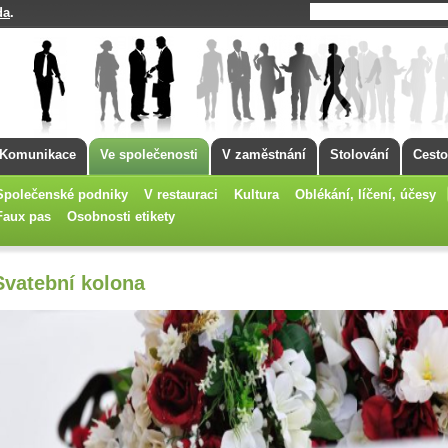
da
.
Komunikace
Ve společenosti
V zaměstnání
Stolování
Cesto
Společenské podniky
V restauraci
Kultura
Oblékání, líčení, účesy
Faux pas
Osobnosti etikety
Svatební kolona