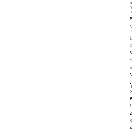
b
n
a
P
N
s
1
2
3
4
5
6
J
d
p
P
1
2
3
4