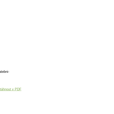
tebni-
táhnout v PDF