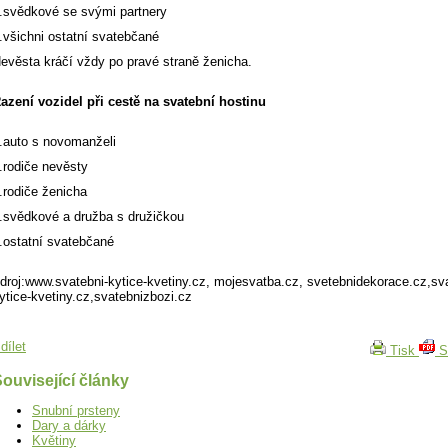
.svědkové se svými partnery
.všichni ostatní svatebčané
evěsta kráčí vždy po pravé straně ženicha.
azení vozidel při cestě na svatební hostinu
.auto s novomanželi
.rodiče nevěsty
.rodiče ženicha
.svědkové a družba s družičkou
.ostatní svatebčané
droj:www.svatebni-kytice-kvetiny.cz, mojesvatba.cz, svetebnidekorace.cz,sva
ytice-kvetiny.cz,svatebnizbozi.cz
dílet
Tisk
S
ouvisející články
Snubní prsteny
Dary a dárky
Květiny