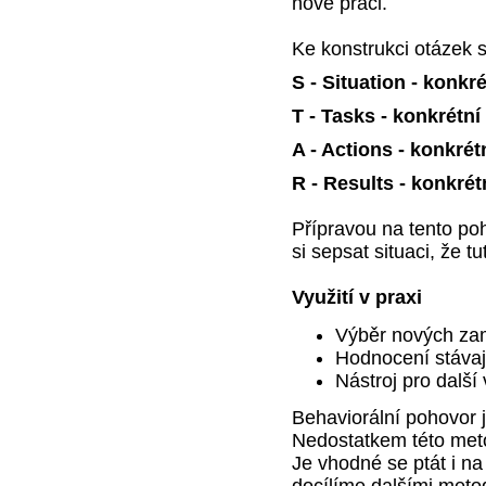
nové práci.
Ke konstrukci otázek 
S - Situation - konkr
T - Tasks - konkrétní
A - Actions - konkrét
R - Results - konkré
Přípravou na tento poh
si sepsat situaci, že 
Využití v praxi
Výběr nových za
Hodnocení stáva
Nástroj pro dalš
Behaviorální pohovor 
Nedostatkem této metod
Je vhodné se ptát i na 