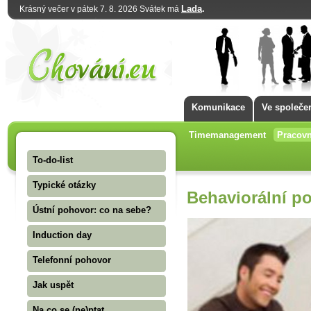
Lada
.
Krásný večer v pátek 7. 8. 2026 Svátek má
Komunikace
Ve společe
Timemanagement
Pracovn
To-do-list
Typické otázky
Behaviorální p
Ústní pohovor: co na sebe?
Induction day
Telefonní pohovor
Jak uspět
Na co se (ne)ptat