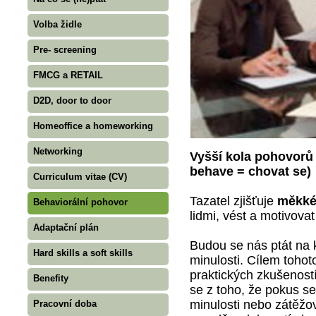
Volba židle
Pre- screening
FMCG a RETAIL
D2D, door to door
Homeoffice a homeworking
Networking
Vyšší kola pohovorů 
behave = chovat se)
Curriculum vitae (CV)
Tazatel zjišťuje
měkké
Behaviorální pohovor
lidmi, vést a motivovat
Adaptační plán
Budou se nás ptát na 
Hard skills a soft skills
minulosti. Cílem tohot
praktických zkušenost
Benefity
se z toho, že pokus s
minulosti nebo zátěžov
Pracovní doba