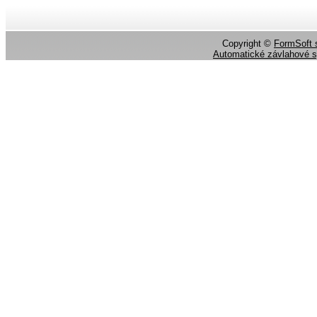
Copyright ©
FormSoft s
Automatické závlahové 