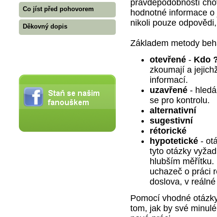
pravděpodobností cho
Co jíst před pohovorem
hodnotné informace o 
nikoli pouze odpovědi,
Děkovný dopis
Základem metody behav
otevřené
-
Kdo ?
zkoumají a jejich
informací.
uzavřené
- hledá
se pro kontrolu.
alternativní
sugestivní
rétorické
hypotetické
- ot
tyto otázky vyžad
hlubším měřítku. 
uchazeč o práci 
doslova, v reálné
Pomocí vhodné otázky
tom, jak by své minulé