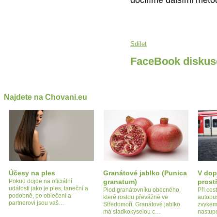
docílíme dalšími meto
Sdílet
FaceBook diskus
Najdete na Chovani.eu
Účesy na ples
Granátové jablko (Punica
V dop
Pokud dojde na oficiální
granatum)
prost
události jako je ples, taneční a
Plod granátovníku obecného,
Při ces
podobně, po oblečení a
které rostou převážně ve
autobu
partnerovi jsou vaš…
Středomoří. Granátové jablko
zvykem 
má sladkokyselou c…
nastup