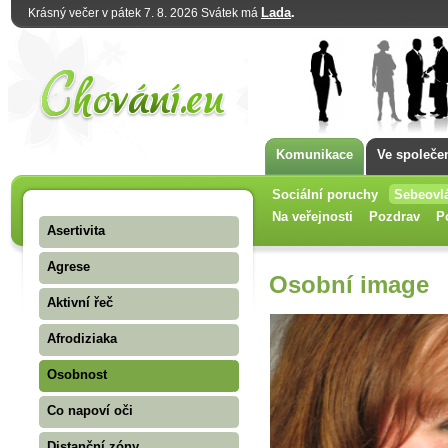
Lada
.
Krásný večer v pátek 7. 8. 2026 Svátek má
Komunikace
Ve společe
Sociální poruchy
Sebeovl
Na veřejnosti
Pozdrav
P
Asertivita
Agrese
Osobní image
Aktivní řeč
Afrodiziaka
Osobnost
Co napoví oči
Distanční zóny