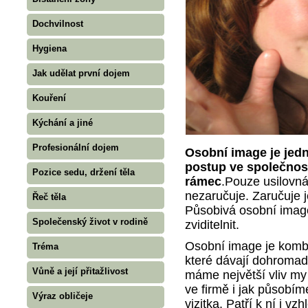
Dochvilnost
Hygiena
Jak udělat první dojem
Kouření
Kýchání a jiné
Profesionální dojem
Osobní image je jední
postup ve společnost
Pozice sedu, držení těla
rámec
.Pouze usilovn
nezaručuje. Zaručuje 
Řeč těla
Působivá osobní image
Společenský život v rodině
zviditelnit.
Osobní image je kombin
Tréma
které dávají dohromady
Vůně a její přitažlivost
máme největší vliv my
ve firmě i jak působí
Výraz obličeje
vizitka. Patří k ní i vz