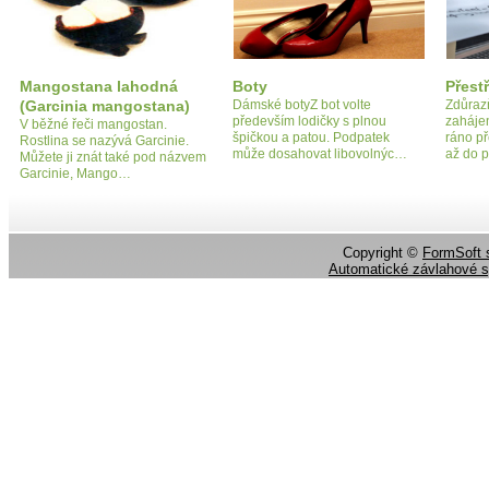
Mangostana lahodná
Boty
Přest
(Garcinia mangostana)
Dámské botyZ bot volte
Zdůrazň
především lodičky s plnou
zahájen
V běžné řeči mangostan.
špičkou a patou. Podpatek
ráno př
Rostlina se nazývá Garcinie.
může dosahovat libovolnýc…
až do p
Můžete ji znát také pod názvem
Garcinie, Mango…
Copyright ©
FormSoft s
Automatické závlahové 