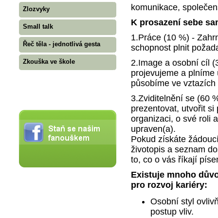
komunikace, společens
Zlozvyky
K prosazení sebe sam
Small talk
1.Práce (10 %) - Zahrn
Řeč těla - jednotlivá gesta
schopnost plnit požad
2.Image a osobní cíl 
Zkouška ve škole
projevujeme a plníme 
působíme ve vztazích 
3.Zviditelnění se (60
prezentovat, utvořit s
organizaci, o své roli 
upraven(a).
Pokud získáte žádoucí 
životopis a seznam do
to, co o vás říkají pís
Existuje mnoho důvo
pro rozvoj kariéry:
Osobní styl ovlivň
postup vliv.