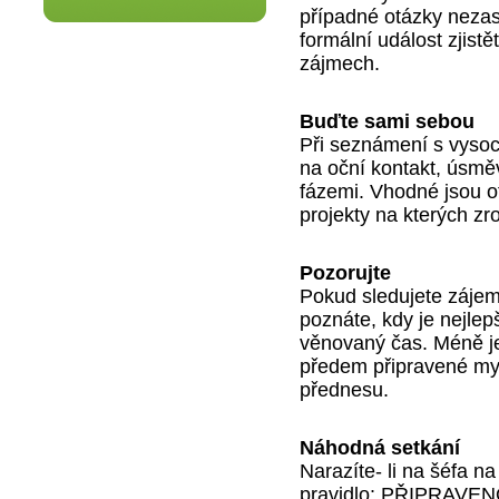
případné otázky nezas
formální událost zjist
zájmech.
Buďte sami sebou
Při seznámení s vys
na oční kontakt, úsměv
fázemi. Vhodné jsou otá
projekty na kterých zr
Pozorujte
Pokud sledujete zájem 
poznáte, kdy je nejle
věnovaný čas. Méně je
předem připravené my
přednesu.
Náhodná setkání
Narazíte- li na šéfa n
pravidlo: PŘIPRAVENO