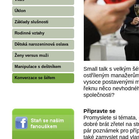
Úklon
Základy slušnosti
Rodinné vztahy
Dětská narozeninová oslava
Ženy versus muži
Manipulace s deštníkem
Small talk s velkým šé
ostříleným manažerům
Konverzace se šéfem
vysoce postavenými ma
řeknu něco nevhodnéh
společnosti?
Připravte se
Promyslete si témata, 
dobré brát zřetel na st
pár poznámek pro příp
také zamyslet nad vlast