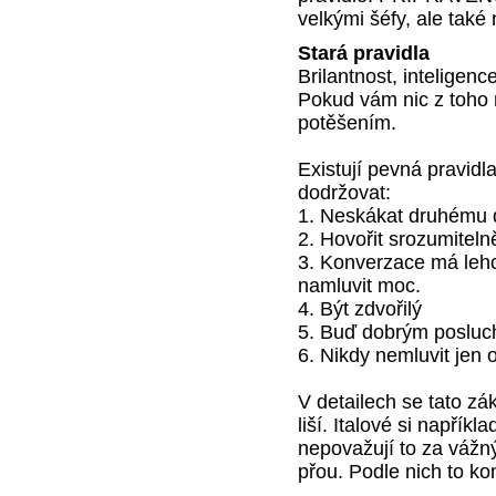
velkými šéfy, ale také 
Stará pravidla
Brilantnost, inteligen
Pokud vám nic z toho
potěšením.
Existují pevná pravidla
dodržovat:
1. Neskákat druhému d
2. Hovořit srozumiteln
3. Konverzace má lehc
namluvit moc.
4. Být zdvořilý
5. Buď dobrým poslu
6. Nikdy nemluvit jen 
V detailech se tato zá
liší. Italové si napřík
nepovažují to za vážn
přou. Podle nich to ko