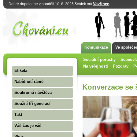
Vavřinec
.
Dobré dopoledne v pondělí 10. 8. 2026 Svátek má
Komunikace
Ve společe
Sociální poruchy
Sebeovl
Na veřejnosti
Pozdrav
P
Etiketa
Nabídnutí rámě
Konverzace se š
Soukromá návštěva
Soužití tří generací
Takt
Váš čas je váš
Vkus