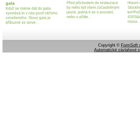
gala
Před příchodem do restaurace
Hlavní 
by mělo být všem zúčastněným
Stockh
Když se máme dát do gala,
jasné, jedná-li se o pozvání,
km²Poče
vyvolává to v nás pocit něčeho
nebo o přáte…
430Stát
vznešeného. Slovo gala je
mona
příbuzné ze slove…
Copyright ©
FormSoft s
Automatické závlahové 