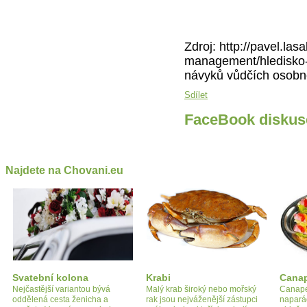
Zdroj: http://pavel.la
management/hledisko-
návyků vůdčích osobn
Sdílet
FaceBook diskus
Najdete na Chovani.eu
Svatební kolona
Krabi
Cana
Nejčastější variantou bývá
Malý krab široký nebo mořský
Canapé
oddělená cesta ženicha a
rak jsou nejváženější zástupci
napará