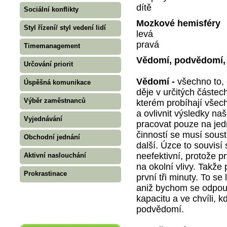
dítě
Sociální konflikty
Mozkové hemisféry
Styl řízení/ styl vedení lidí
levá
pravá
Timemanagement
Vědomí, podvědomí,
Určování priorit
Vědomí -
všechno to,
Úspěšná komunikace
děje v určitých částec
Výběr zaměstnanců
kterém probíhají všec
a ovlivnit výsledky na
Vyjednávání
pracovat pouze na jedn
činností se musí sous
Obchodní jednání
další. Úzce to souvisí 
neefektivní, protože p
Aktivní naslouchání
na okolní vlivy. Takž
Prokrastinace
první tři minuty. To se
aniž bychom se odpou
kapacitu a ve chvíli, 
podvědomí.