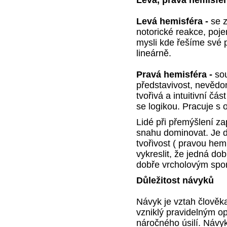
Levá hemisféra -
se z
notorické reakce, poj
mysli kde řešíme své 
lineárně.
Pravá hemisféra -
so
představivost, nevědo
tvořivá a intuitivní čá
se logikou. Pracuje s 
Lidé při přemýšlení za
snahu dominovat. Je d
tvořivost ( pravou hemi
vykreslit, že jedná do
dobře vrcholovým spo
Důležitost návyků
Návyk je vztah člověk
vzniklý pravidelným o
náročného úsilí. Návy