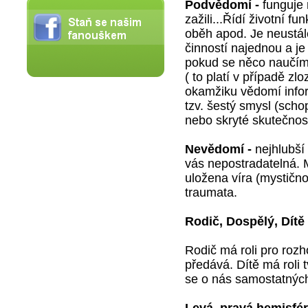
Podvědomí -
funguje 
zažili...Řídí životní f
oběh apod. Je neustál
činností najednou a je
pokud se něco naučím
( to platí v případě z
okamžiku vědomí infor
tzv. šestý smysl (sc
nebo skryté skutečnost
Nevědomí -
nejhlubší
vás nepostradatelná. M
uložena víra (mystično
traumata.
Rodič, Dospělý, Dítě
Rodič má roli pro roz
předává. Dítě má roli 
se o nás samostatnýc
Levá, pravá hemisfé