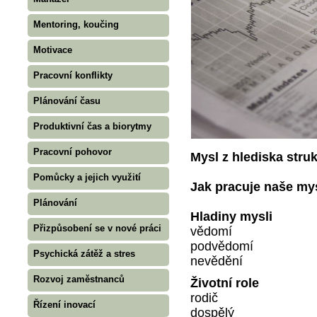
Mentoring, koučing
Motivace
Pracovní konflikty
Plánování času
Produktivní čas a biorytmy
Pracovní pohovor
Mysl z hlediska stru
Pomůcky a jejich využití
Jak pracuje naše my
Plánování
Hladiny mysli
Přizpůsobení se v nové práci
vědomí
podvědomí
Psychická zátěž a stres
nevědění
Rozvoj zaměstnanců
Životní role
rodič
Řízení inovací
dospělý