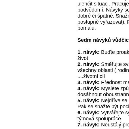
ulehčit situaci. Pracuj
podvědomí. Návyky se 
dobré či špatné. Snaž
postupně vyřazovat). 
pomalu.
Sedm návyků vůdčíc
1. návyk:
Buďte proakt
život
2. návyk:
Směřujte svů
všechny oblasti ( rodi
....životní cíl
3. návyk:
Přednost maj
4. návyk:
Myslete způ
dosáhnout oboustrann
5. návyk:
Nejdříve se 
Pak se snažte být poch
6. návyk:
Vytvářejte sy
týmová spolupráce
7. návyk:
Neustálý pro