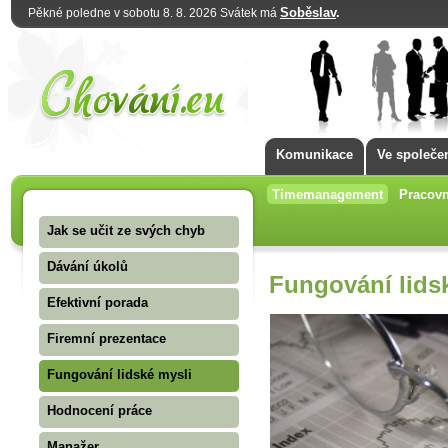
Soběslav
.
Pěkné poledne v sobotu 8. 8. 2026 Svátek má
Komunikace
Ve společe
Timemanagement
Pracovn
Jak se učit ze svých chyb
Dávání úkolů
Fungování lids
Efektivní porada
Firemní prezentace
Fungování lidské mysli
Hodnocení práce
Manažer