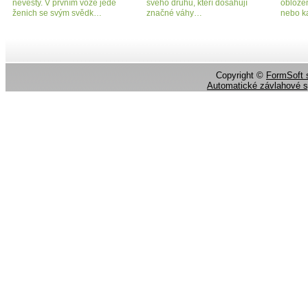
nevěsty. V prvním voze jede
svého druhu, kteří dosahují
oblože
ženich se svým svědk…
značné váhy…
nebo ka
Copyright ©
FormSoft s
Automatické závlahové 