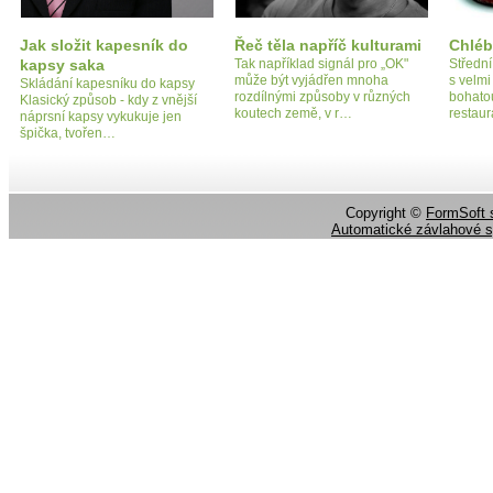
Jak složit kapesník do
Řeč těla napříč kulturami
Chléb
kapsy saka
Tak například signál pro „OK"
Střední
může být vyjádřen mnoha
s velmi
Skládání kapesníku do kapsy
rozdílnými způsoby v různých
bohatou
Klasický způsob - kdy z vnější
koutech země, v r…
restau
náprsní kapsy vykukuje jen
špička, tvořen…
Copyright ©
FormSoft s
Automatické závlahové 