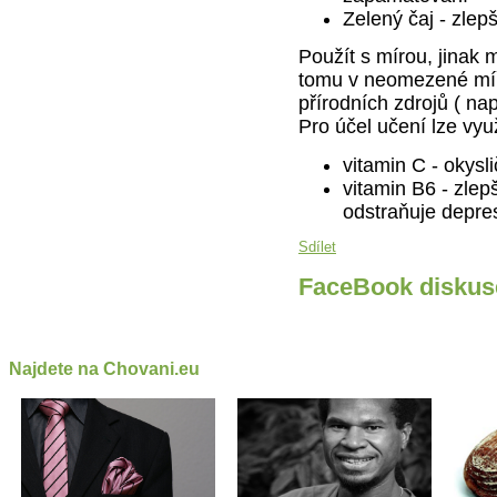
Zelený čaj - zlep
Použít s mírou, jinak 
tomu v neomezené míř
přírodních zdrojů ( nap
Pro účel učení lze využ
vitamin C - okysl
vitamin B6 - zlep
odstraňuje depre
Sdílet
FaceBook diskus
Najdete na Chovani.eu