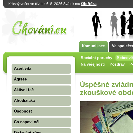
Oldřiška
.
Krásný večer ve čtvrtek 6. 8. 2026 Svátek má
Komunikace
Ve společe
Sociální poruchy
Sebeovl
Na veřejnosti
Pozdrav
P
Asertivita
Agrese
Úspěšné zvládn
Aktivní řeč
zkouškové obd
Afrodiziaka
Osobnost
Co napoví oči
Distanční zóny