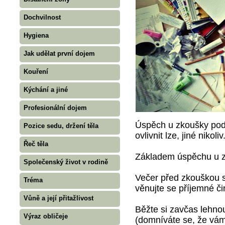
Dochvilnost
Hygiena
Jak udělat první dojem
Kouření
Kýchání a jiné
Profesionální dojem
Úspěch u zkoušky podm
Pozice sedu, držení těla
ovlivnit lze, jiné nikoliv
Řeč těla
Základem úspěchu u z
Společenský život v rodině
Večer před zkouškou s
Tréma
věnujte se příjemné či
Vůně a její přitažlivost
Běžte si zavčas lehno
Výraz obličeje
(domníváte se, že vám