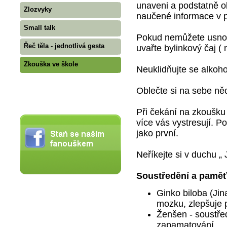
unaveni a podstatně ob
Zlozvyky
naučené informace v pa
Small talk
Pokud nemůžete usnout
Řeč těla - jednotlivá gesta
uvařte bylinkový čaj (
Zkouška ve škole
Neuklidňujte se alkoh
Oblečte si na sebe něc
Při čekání na zkoušku 
více vás vystresují. 
jako první.
Neříkejte si v duchu „ 
Soustředění a pamě
Ginko biloba (Jin
mozku, zlepšuje 
Ženšen - soustře
zapamatování