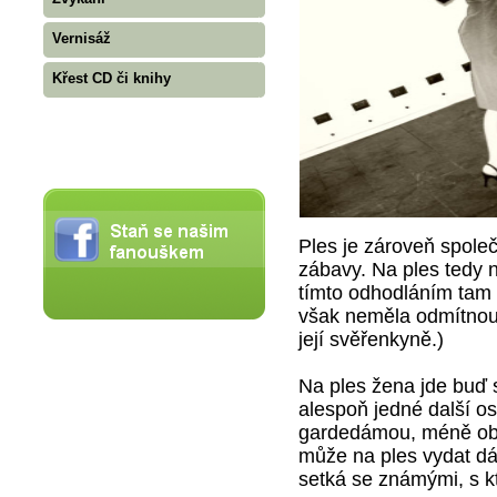
Vernisáž
Křest CD či knihy
Ples je zároveň společ
zábavy. Na ples tedy 
tímto odhodláním tam 
však neměla odmítnout,
její svěřenkyně.)
Na ples žena jde buď 
alespoň jedné další os
gardedámou, méně obvy
může na ples vydat dáma
setká se známými, s k