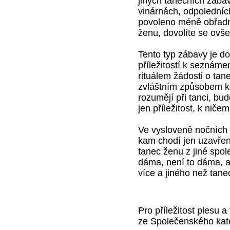
jiných tanečních zába
vinárnách, odpoledních
povoleno méně obřadn
ženu, dovolíte se ovše
Tento typ zábavy je d
příležitostí k seznám
rituálem žádosti o tan
zvláštním způsobem kom
rozumějí při tanci, bu
jen příležitost, k niče
Ve vysloveně nočních 
kam chodí jen uzavře
tanec ženu z jiné spol
dáma, není to dáma, a
více a jiného než tane
Pro příležitost plesu 
ze Společenského kat