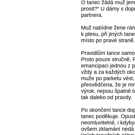
O tanec žádá muž jem
prosit?“ U dámy s dop
partnera.
Muž nabídne žene rámě
k plesu, při jiných ta
místo po pravé straně.
Pravidlům tance samot
Proto pouze stručně, 
emancipaci jednou z p
vždy a za každých oko
muže po parketu vést,
přesvědčena, že je mn
výrok, nejsou špatné t
tak daleko od pravdy.
Po skončení tance dop
tanec poděkuje. Opusti
neomluvitelné, i kdyb
ovšem zklamání nedá n