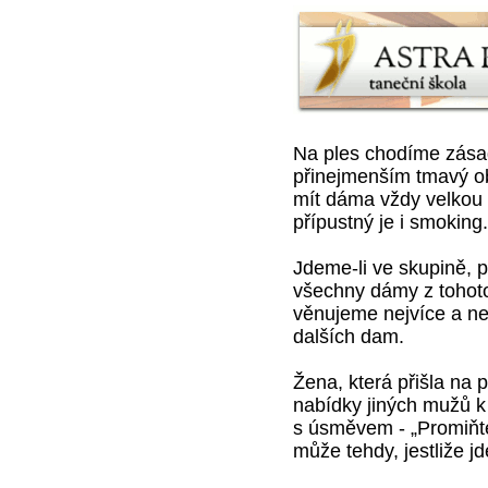
Na ples chodíme zása
přinejmenším tmavý ob
mít dáma vždy velkou ve
přípustný je i smoking.
Jdeme-li ve skupině, 
všechny dámy z tohoto
věnujeme nejvíce a n
dalších dam.
Žena, která přišla na
nabídky jiných mužů k 
s úsměvem - „Promiňte
může tehdy, jestliže j