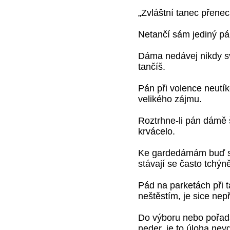
„Zvláštní tanec přene
Netančí sám jediný pár 
Dáma nedávej nikdy sv
tančíš.
Pán při volence neutík
velikého zájmu.
Roztrhne-li pán dámě š
krvácelo.
Ke gardedámám buď sv
stávají se často tchýn
Pád na parketách při t
neštěstím, je sice ne
Do výboru nebo pořada
neder, je to úloha ne