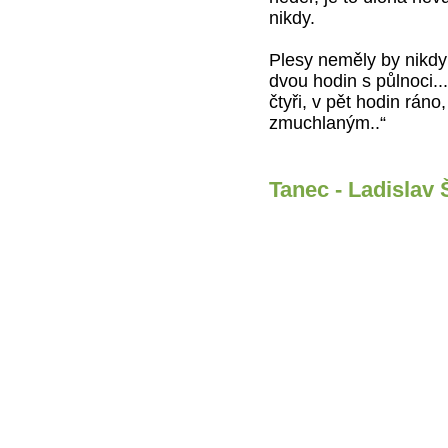
nikdy.
Plesy neměly by nikdy
dvou hodin s půlnoci..
čtyři, v pět hodin rán
zmuchlaným..“
Tanec - Ladislav