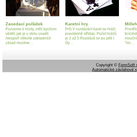
Zasedací pořádek
Karetní hry
Millef
Pozveme-li hosty, měli bychom
Prší V rozdávání karet se hráči
Prvotříd
vědět, jak je u stolu usadit.
pravidelně střídají. Počet hráčů
ticícil
Alespoň několik základních
je 2 až 5.Rozdává se po pěti (
moučník
zásad musíme…
čty…
"nic…
Copyright ©
FormSoft s
Automatické závlahové 