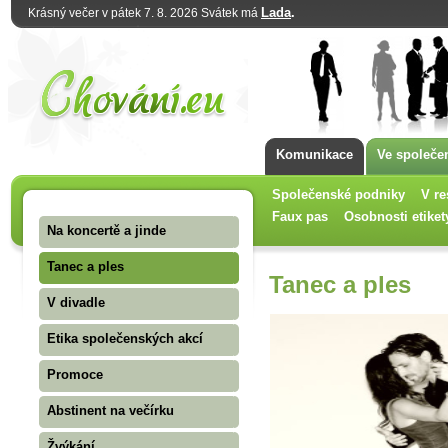
Lada
.
Krásný večer v pátek 7. 8. 2026 Svátek má
Komunikace
Ve společe
Společenské podniky
V re
Faux pas
Osobnosti etiket
Na koncertě a jinde
Tanec a ples
Tanec a ples
V divadle
Etika společenských akcí
Promoce
Abstinent na večírku
Žvýkání