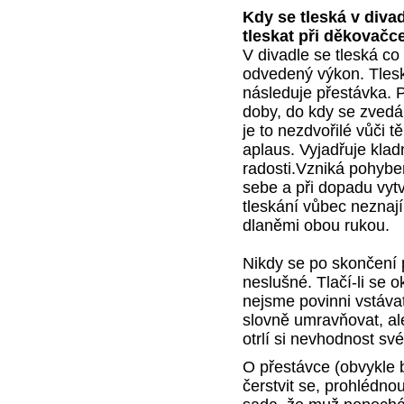
Kdy se tleská v divad
tleskat při děkovačce
V divadle se tleská co
odvedený výkon. Tles
následuje přestávka. 
doby, do kdy se zved
je to nezdvořilé vůči t
aplaus. Vyjadřuje kla
radosti.Vzniká pohybe
sebe a při dopadu vyt
tleskání vůbec neznají
dlaněmi obou rukou.
Nikdy se po skončení 
neslušné. Tlačí-li se o
nejsme povinni vstáva
slovně umravňovat, al
otrlí si nevhodnost s
O přestávce (obvykle
čerstvit se, prohlédnou