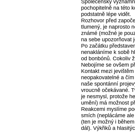
Společensky významné
pochopitelně na této k
podstatně lépe vidět.
Rozhovor před započe
tlumený, je naprosto 
známé (možné je pouze 
na sebe upozorňovat j
Po začátku představen
nenakláníme k sobě hl
od bonbónů. Cokoliv žv
Nebojíme se ovšem při 
Kontakt mezi jevištěm 
neopakovatelné a čím j
naše spontánní projev
vroucně očekávané. Tv
je nesmysl, protože he
umění) má možnost přiz
Reakcemi myslíme poch
smích (neplácáme ale 
(ten je možný i během 
dál). Výkřiků a hlasit