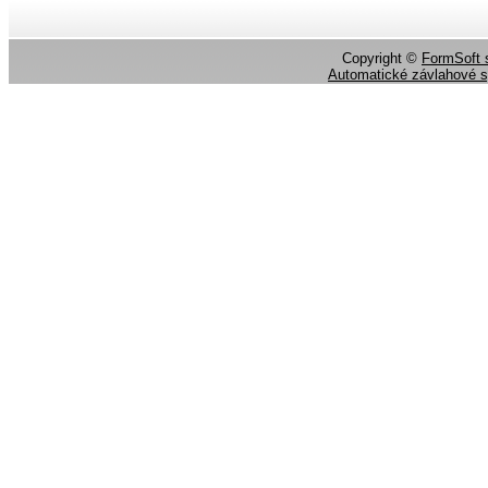
Copyright ©
FormSoft s
Automatické závlahové 