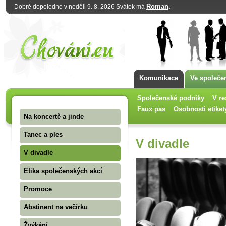
Roman
.
Dobré dopoledne v neděli 9. 8. 2026 Svátek má
Komunikace
Ve společe
Společenské podniky
V re
Faux pas
Osobnosti etiket
Na koncertě a jinde
Tanec a ples
V divadle
V divadle
Etika společenských akcí
Promoce
Abstinent na večírku
Žvýkání