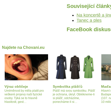
Související článk
Na koncertě a jin
Tanec a ples
FaceBook diskus
Najdete na Chovani.eu
Výraz obličeje
Symbolika plášťů
Maďa
Umírněnost by měla platit pro
Plášť má svou symboliku. Plášť
Hlavní 
veškeré projevy naší fyzické
je ochrana, úkryt. Oblékneme-li
Budape
osoby. Týká se to hlavně
si plášť, odcházíme,
(107. n
hlasitosti, gest…
ponecháme-li si…
10 mili