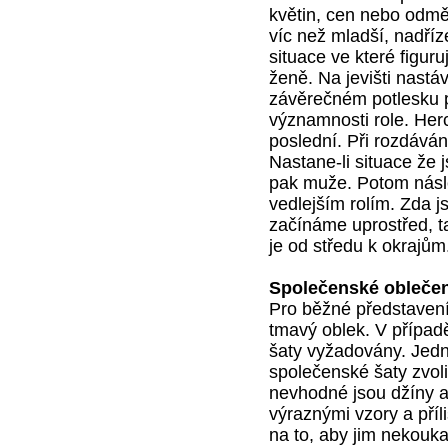
květin, cen nebo odmě
víc než mladší, nadří
situace ve které figur
ženě. Na jevišti nastáv
závěrečném potlesku př
významnosti role. Herci
poslední. Při rozdává
Nastane-li situace že
pak muže. Potom násl
vedlejším rolím. Zda j
začínáme uprostřed, ta
je od středu k okrajům
Společenské oblečen
Pro běžné představení
tmavý oblek. V případ
šaty vyžadovány. Jedn
společenské šaty zvol
nevhodné jsou džíny a 
výraznými vzory a příl
na to, aby jim nekouka