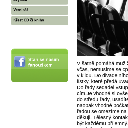
Vernisáž
Křest CD či knihy
V šatně pomáhá muž že
včas, nemusíme se cpá
v klidu. Do divadelníh
lístky, které předá uv
Do řady sedadel vstup
cím.Je vhodné si ovšem
do středu řady, usadíte
naopak vhodné počkat
řadou se omezíme na ne
děkuji. Tělesný kontakt
být každému pří­jemný