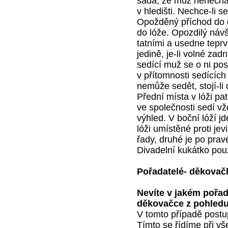
sada, že muž nenechá
v hledišti. Nechce-li s
Opožděný příchod do d
do lóže. Opozdilý návš
tatními a usedne tepr
jedině, je-li volné zad
sedící muž se o ni po
v přítomnosti sedících
nemůže sedět, stojí-li
Přední místa v lóži 
ve společnosti sedí vž
výhled. V boční lóží j
lóži umístěné proti jev
řady, druhé je po pravé
Divadelní kukátko pou
Pořadatelé- děkovač
Nevíte v jakém pořad
děkovačce z pohledu
V tomto případě post
Tímto se řídíme při v