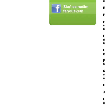
č
E
F
F
v
n
F
m
n
F
p
F
f
I
v
m
H
J
L
a