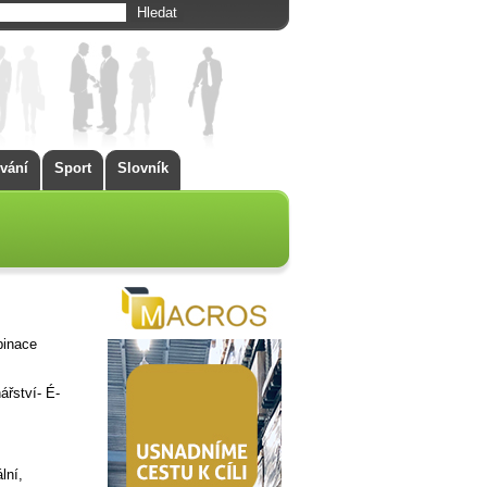
vání
Sport
Slovník
binace
ářství- É-
lní,