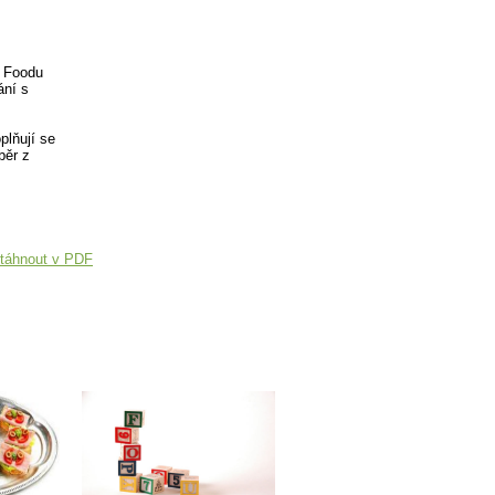
t Foodu
ání s
plňují se
běr z
táhnout v PDF