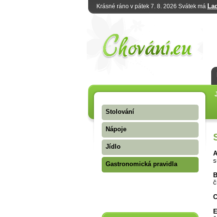
La
Krásné ráno v pátek 7. 8. 2026 Svátek má
Stolování
Nápoje
Jídlo
s
Gastronomická pravidla
B
č
C
E