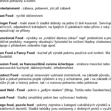
erstvé potraviny a koření.
ntertainment
- zábava, pobavení, jíst při zábavě.
ast Food
- rychlé občerstvení
inger Food
- malé slané či sladké dobroty na jedno či dvě kousnutí. Servíruj
ečírcích, odpoledních koktejlech, na špejlích či párátkách nebo přímo z ruky-
epoužívají se příbory.
unctional Food
- výrobky se „zvláštní dávkou zdraví" např. probiotické a pro
léčné produkty, margariny obsahující fytostelol ke snížení hladiny cholester
ápoje s přídavkem zeleného čaje apod.
un Food a Fancy Food
- kuchař při výrobě pokrmu používá své tvoření. Má
ůsobiště.
usion Food, ve francouzštině cuisine éclectique
- směsice mexické nebo
rancouzské kuchyně, dálnovýchodní, středomořské.
nstinct Food
- označují stravování vybírané instinktivně, na základě původu,
ůně a pokud potravina projde výběrem a my ji ochutnáme, pak i na základě ch
ůže jít jak o hotový pokrm, tak i o surovou potravinu nebo polotovar.
and Held - Food
- pokrm s „jedlým obalem" (Wrap, Tortila nebo Sandwiches)
unk Food
- Sladký omaštěný pokrm bez vyživovací hodnoty.
ego food, puzzle food
- pokrmy zejména v kategorii cukrářských výrobků a
traktivních dezertů. Sladké lahůdky jsou sestaveny z drobných prvků s využi