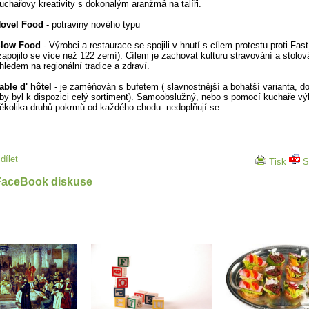
uchařovy kreativity s dokonalým aranžmá na talíři.
ovel Food
- potraviny nového typu
low Food
- Výrobci a restaurace se spojili v hnutí s cílem protestu proti Fas
zapojilo se více než 122 zemí). Cílem je zachovat kulturu stravování a stolov
hledem na regionální tradice a zdraví.
able d' hôtel
- je zaměňován s bufetem ( slavnostnější a bohatší varianta, do
by byl k dispozici celý sortiment). Samoobslužný, nebo s pomocí kuchaře vý
ěkolika druhů pokrmů od každého chodu- nedoplňují se.
dílet
Tisk
S
FaceBook diskuse