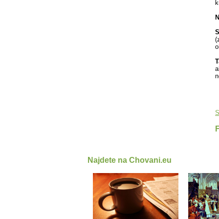
k
N
S
(
o
T
a
n
S
Najdete na Chovani.eu