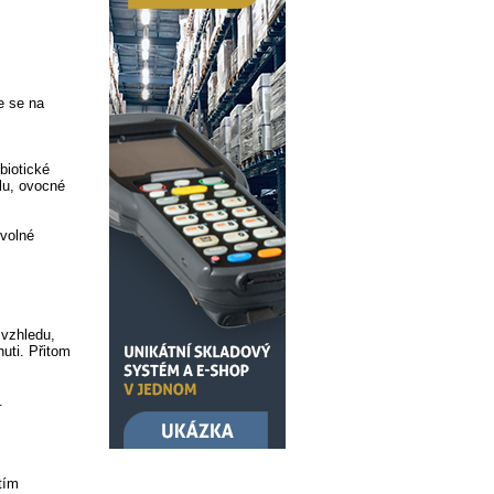
e se na
biotické
olu, ovocné
 volné
 vzhledu,
uti. Přitom
.
tím