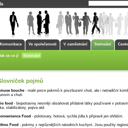
da
.
Komunikace
Ve společenosti
V zaměstnání
Stolování
Cesto
Jak se co jí
Stolování
Slovníček pojmů
Amuse bouche
- malé porce pokrmů k povzbuzení chuti, ale i netradiční kom
urovin a chutí.
io food
- biopotraviny nesmějí obsahovat přídatné látky používané v potravin
ka, stabilizátory, pojiva atd.
onvenience Food
- polotovary, hotová, rychlá jídla k přípravě jen ohřátím.
thno Food
- pokrmy z nejrůznějších národních kuchyní. Jsou použity regioná