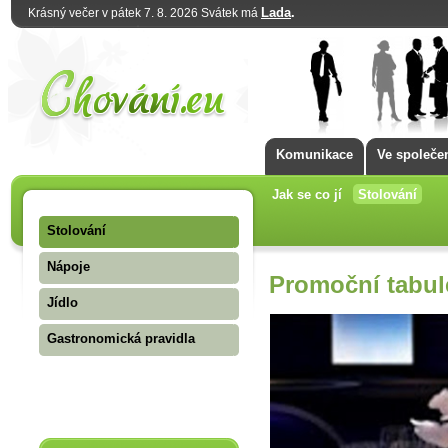
Lada
.
Krásný večer v pátek 7. 8. 2026 Svátek má
Komunikace
Ve společe
Jak se co jí
Stolování
Stolování
Nápoje
Promoční tabul
Jídlo
Gastronomická pravidla