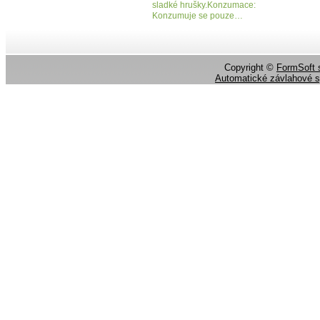
sladké hrušky.Konzumace:
Konzumuje se pouze…
Copyright ©
FormSoft s
Automatické závlahové 