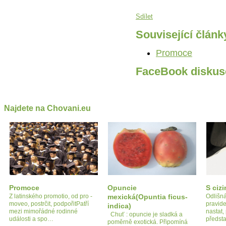
Sdílet
Související článk
Promoce
FaceBook diskus
Najdete na Chovani.eu
Promoce
Opuncie
S ciz
Z latinského promotio, od pro -
mexická(Opuntia ficus-
Odlišná
moveo, postrčit, podpořitPatří
pravid
indica)
mezi mimořádné rodinné
nastat,
Chuť : opuncie je sladká a
události a spo…
předst
poměrně exotická. Připomíná