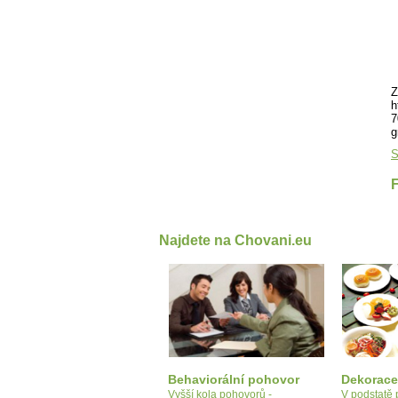
Z
h
7
g
S
Najdete na Chovani.eu
Behaviorální pohovor
Dekorace
Vyšší kola pohovorů -
V podstatě 