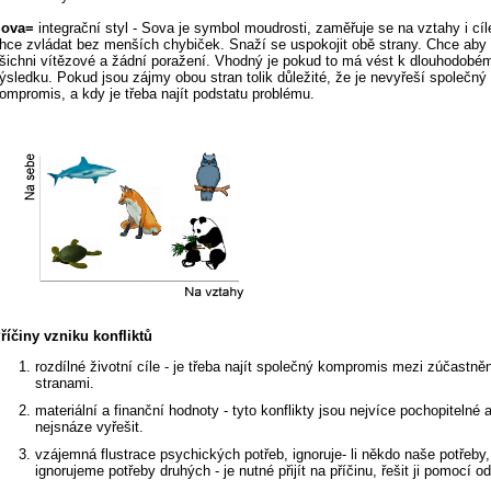
ova=
integrační styl - Sova je symbol moudrosti, zaměřuje se na vztahy i cíle
hce zvládat bez menších chybiček. Snaží se uspokojit obě strany. Chce aby 
šichni vítězové a žádní poražení. Vhodný je pokud to má vést k dlouhodobé
ýsledku. Pokud jsou zájmy obou stran tolik důležité, že je nevyřeší společný
ompromis, a kdy je třeba najít podstatu problému.
říčiny vzniku konfliktů
rozdílné životní cíle - je třeba najít společný kompromis mezi zúčastně
stranami.
materiální a finanční hodnoty - tyto konflikty jsou nejvíce pochopitelné a
nejsnáze vyřešit.
vzájemná flustrace psychických potřeb, ignoruje- li někdo naše potřeby
ignorujeme potřeby druhých - je nutné přijít na příčinu, řešit ji pomocí o