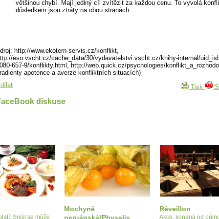
většinou chybí. Mají jediný cíl zvítězit za každou cenu. To vyvolá konfli
důsledkem jsou ztráty na obou stranách.
droj: http://www.ekotern-servis.cz/konflikt,
ttp://eso.vscht.cz/cache_data/30/vydavatelstvi.vscht.cz/knihy-internal/uid_is
080-657-9/konflikty.html, http://web.quick.cz/psychologies/konflikt_a_rozhodo
radienty apetence a averze konfliktních situacích)
dílet
Tisk
S
FaceBook diskuse
Mochyně
Réveillon
platí: Sníst se může
peruánská(Physalis
Akce, konaná od půlno