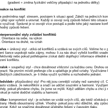
(gradient = změna fyzikální veličiny připadající na jednotku délky)
eakce na konflikt
e podmíněna např. stresem, postojem k situaci apod. Záleží na jedincích konf
i přejí spor vyřešit a urovnat. Každý si osvojí svůj způsob řešení této situace
o využívat. Správné je si osvojit více postupů a podle toho jaký nastane konfl
hodný způsob řešení.
nterpersonální styly zvládání konfliktů
. Orientace na sebe, na výkon
. Orientace na druhé, na vztah
elva
= únikový styl - utíká od konfliktů a vzdává se svých cílů. Volíme ho v 
ení šance uspokojit naše zájmy, mohou- li za nás druzí vyřešit konflikt snadně
fektivněji nebo pokud potřebujeme získat další doplňující informace ohledně 
ízení konfliktu.
ralok
= soupeřivý styl - chce dosáhnout vítězství za každou cenu. Druhou o
orazit. Na prvním místě preferuje cíle a uplatňuje je před vztahy. Využíváme 
ůležitých záležitostech, je- li třeba využít rychlého a rozhodného jednání.
edvídek
= přizpůsobivý styl -Pro něj jsou cennější vztahy než samotný cíl. C
asto vzdává. Je nekonfliktní a snaží se udržet souznění a harmonii. Využije
ehdy, pokud přiznáme chybu, že jsme se mýlili. Když udělám chybu a chci ji n
okud je nutné dodržet stabilitu a harmonii.
iška
= kompromisní styl - je ochoten se vzdát svých cílů, ale totéž očekává 
trany. Hledá oboustranný užitek. Vhodný- pokud jsou věci důležité, aby způso
ozvrat. Když se snažíme dosáhnout účelného řešení v časovém tlaku.