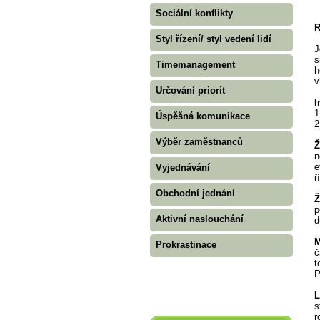
Sociální konflikty
R
Styl řízení/ styl vedení lidí
J
s
Timemanagement
h
v
Určování priorit
I
1
Úspěšná komunikace
2
Výběr zaměstnanců
Ž
n
e
Vyjednávání
ř
Obchodní jednání
Ž
p
Aktivní naslouchání
d
M
Prokrastinace
č
t
P
L
s
r