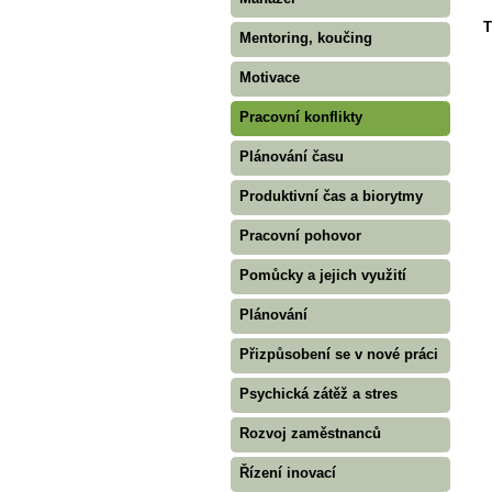
T
Mentoring, koučing
Motivace
Pracovní konflikty
Plánování času
Produktivní čas a biorytmy
Pracovní pohovor
Pomůcky a jejich využití
Plánování
Přizpůsobení se v nové práci
Psychická zátěž a stres
Rozvoj zaměstnanců
Řízení inovací