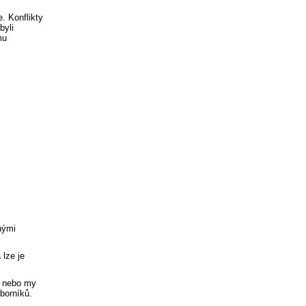
. Konflikty
byli
mu
nými
 lze je
, nebo my
dborníků.