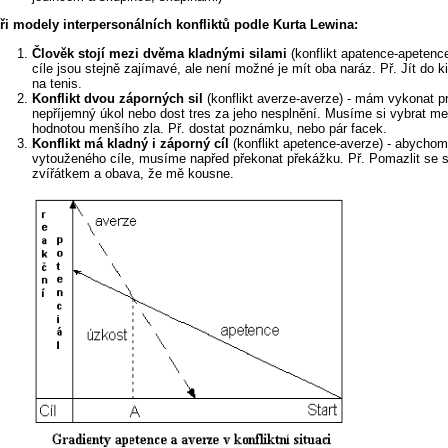
ři modely interpersonálních konfliktů podle Kurta Lewina:
Člověk stojí mezi dvěma kladnými silami
(konflikt apatence-apetence
cíle jsou stejně zajímavé, ale není možné je mít oba naráz. Př. Jít do k
na tenis.
Konflikt dvou záporných sil
(konflikt averze-averze) - mám vykonat p
nepříjemný úkol nebo dost tres za jeho nesplnění. Musíme si vybrat me
hodnotou menšího zla. Př. dostat poznámku, nebo pár facek.
Konflikt má kladný i záporný cíl
(konflikt apetence-averze) - abychom
vytouženého cíle, musíme napřed překonat překážku. Př. Pomazlit se 
zvířátkem a obava, že mě kousne.