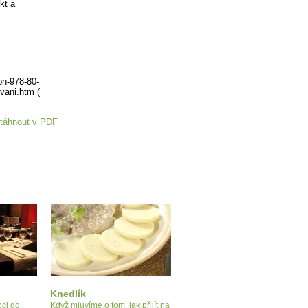
kt a
bn-978-80-
vani.htm (
táhnout v PDF
Knedlík
ci do
Když mluvíme o tom, jak přijít na