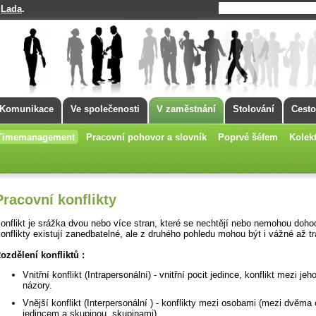
Lada
.
á
Komunikace
Ve společenosti
V zaměstnání
Stolování
Cesto
Timemanagement
Pracovní pohovor a slovník
Poprvé šéfem
Kolekt
Pracovní konflikty
onflikt je srážka dvou nebo více stran, které se nechtějí nebo nemohou doho
onflikty existují zanedbatelné, ale z druhého pohledu mohou být i vážné až tr
ozdělení konfliktů :
Vnitřní konflikt (Intrapersonální) - vnitřní pocit jedince, konflikt mezi jeh
názory.
Vnější konflikt (Interpersonální ) - konflikty mezi osobami (mezi dvěma
jedincem a skupinou, skupinami)