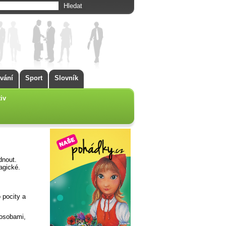
vání
Sport
Slovník
iv
dnout.
agické.
o pocity a
 osobami,