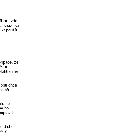
liktu, zda
 a snaží se
ikt použít
případě, že
ji a
efektivního
sobu chce
ho při
ílů se
me ho
apravit.
od druhé
bily