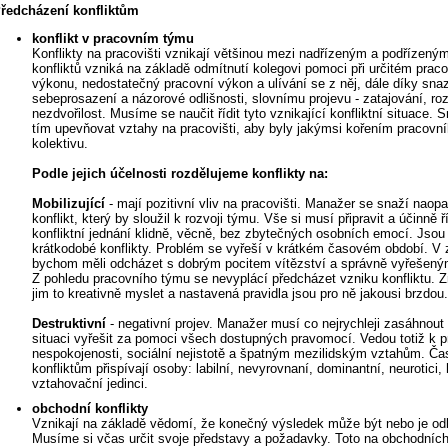
ředcházení konfliktům
konflikt v pracovním týmu
Konflikty na pracovišti vznikají většinou mezi nadřízeným a podřízený
konfliktů vzniká na základě odmítnutí kolegovi pomoci při určitém prac
výkonu, nedostatečný pracovní výkon a ulívání se z něj, dále díky sna
sebeprosazení a názorové odlišnosti, slovnímu projevu - zatajování, ro
nezdvořilost. Musíme se naučit řídit tyto vznikající konfliktní situace. S
tím upevňovat vztahy na pracovišti, aby byly jakýmsi kořením pracovn
kolektivu.
Podle jejich účelnosti rozdělujeme konflikty na:
Mobilizující
- mají pozitivní vliv na pracovišti. Manažer se snaží naop
konflikt, který by sloužil k rozvoji týmu. Vše si musí připravit a účinně ř
konfliktní jednání klidně, věcně, bez zbytečných osobních emocí. Jso
krátkodobé konflikty. Problém se vyřeší v krátkém časovém období. V 
bychom měli odcházet s dobrým pocitem vítězství a správně vyřešen
Z pohledu pracovního týmu se nevyplácí předcházet vzniku konfliktu.
jim to kreativně myslet a nastavená pravidla jsou pro ně jakousi brzdou.
Destruktivní
- negativní projev. Manažer musí co nejrychleji zasáhnout
situaci vyřešit za pomoci všech dostupných pravomocí. Vedou totiž k p
nespokojenosti, sociální nejistotě a špatným mezilidským vztahům. Ča
konfliktům přispívají osoby: labilní, nevyrovnaní, dominantní, neurotici, 
vztahovační jedinci.
obchodní konflikty
Vznikají na základě vědomí, že konečný výsledek může být nebo je odl
Musíme si včas určit svoje představy a požadavky. Toto na obchodních