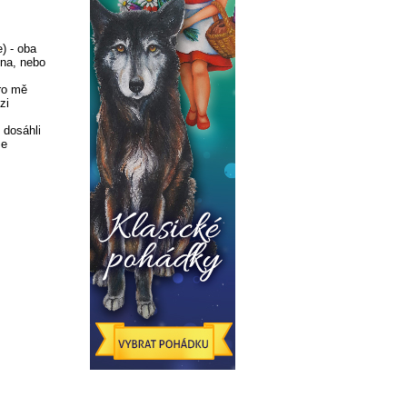
) - oba
ina, nebo
ro mě
zi
 dosáhli
se