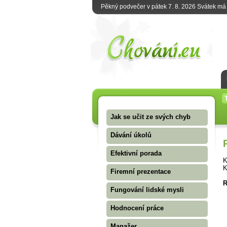
Pěkný podvečer v pátek 7. 8. 2026 Svátek m
Jak se učit ze svých chyb
Dávání úkolů
Efektivní porada
K
K
Firemní prezentace
R
Fungování lidské mysli
Hodnocení práce
Manažer