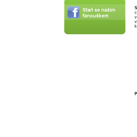
S
c
v
v
k
P