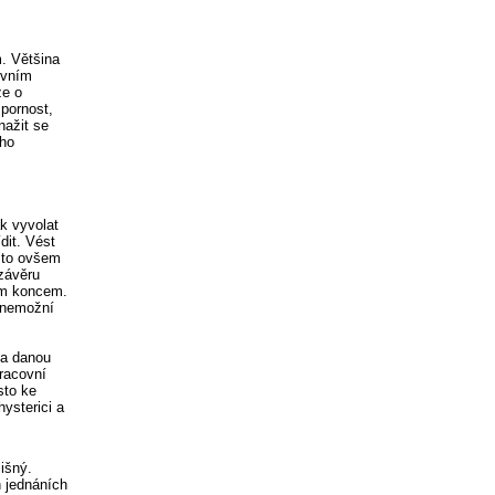
m. Většina
ovním
ze o
zpornost,
nažit se
ího
ak vyvolat
ídit. Vést
u to ovšem
závěru
ým koncem.
 Znemožní
 a danou
racovní
sto ke
hysterici a
išný.
 jednáních